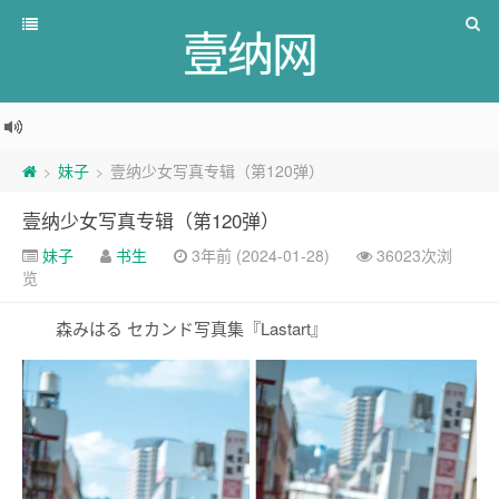
壹纳网
妹子
壹纳少女写真专辑（第120弹）
>
>
壹纳少女写真专辑（第120弹）
妹子
书生
3年前 (2024-01-28)
36023次浏
览
森みはる セカンド写真集『Lastart』 ​​​