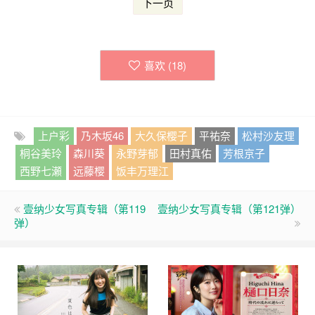
下一页
喜欢 (
18
)
上户彩
乃木坂46
大久保樱子
平祐奈
松村沙友理
桐谷美玲
森川葵
永野芽郁
田村真佑
芳根京子
西野七瀬
远藤樱
饭丰万理江
壹纳少女写真专辑（第119
壹纳少女写真专辑（第121弹）
弹）