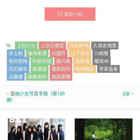
喜欢 (
16
)
上村ひな
上白石萌音
乃木坂46
久保史绪里
井上和
塩地美澄
大园玲
山下美月
川崎樱
有村架纯
杉原杏璃
森川葵
森香澄
樱坂46
白石麻衣
绫濑遥
菅原咲月
菊地姫奈
贺喜遥香
远藤樱
高嶋香帆
高田里穗
壹纳少女写真专辑（第120
2冰
弹）