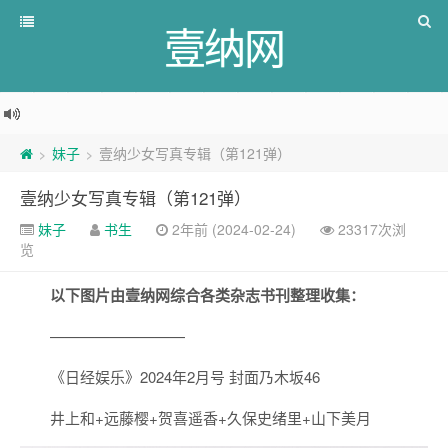
壹纳网
妹子
壹纳少女写真专辑（第121弹）
>
>
壹纳少女写真专辑（第121弹）
妹子
书生
2年前 (2024-02-24)
23317次浏
览
以下图片由壹纳网综合各类杂志书刊整理收集：
—————————
《日经娱乐》2024年2月号 封面乃木坂46
井上和+远藤樱+贺喜遥香+久保史绪里+山下美月