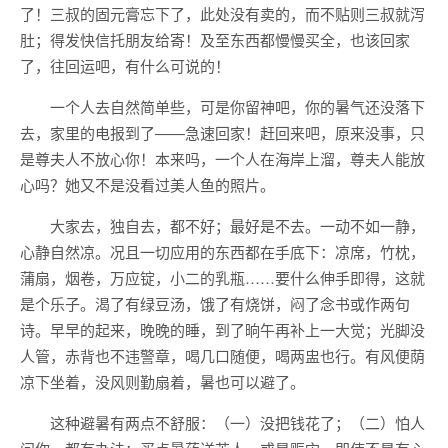
了！三叔的固元膏忘下了，此处没有卖的，而不贴则三叔就泻
肚；得发快信托朋友给寄！及至东西都慢慢买全，也该回家
了，往回运吧，有什么可说的！
一个人去自然简单些，可是你留神吧，你的暑气还没落下
去，家里的电报到了——急速回家！赶回来吧，原来没事，只
是尊夫人不放心你！本来吗，一个人在海岸上溜，尊夫人能放
心吗？她又不是没看过美人鱼的照片。
大家去，独自去，都不好；最好是不去。一动不如一静，
心静自然凉。况且一切应用的东西都在手底下：凉席，竹枕，
蒲扇，烟卷，万应锭，小二的乳瓶……要什么伸手即得，这就
是个乐子。渴了有绿豆汤，饿了有烧饼，闷了念书或作两句
诗。早早的起来，晚晚的睡，到了晌午再补上一大觉；光脚没
人管，赤背也不违警章，喝几口随便，喝两盅也行。有风便荫
凉下坐着，没风则勤扇着，暑也可以避了。
这种避暑有两点不舒服：（一）没把钱花了；（二）怕人