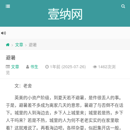
壹纳网
文章
避暑
>
>
避暑
文章
书生
1年前 (2025-07-26)
1462次浏
览
文：老舍
英美的小资产阶级，到夏天若不避暑，是件很丢人的事。
于是，避暑差不多成为离家几天的意思，暑避了与否倒不在话
下。城里的人到海边去，乡下人上城里来；城里若是热，乡下
人干吗来？若是不热，城里的人为何不老老实实的在家里歇
着？这就难说了。再看海边吧，各样杂耍，似赶集开店一般，