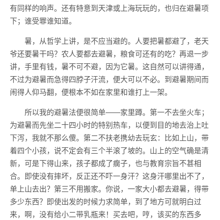
有同样的响声。还有特意到天津或上海玩玩的，也归在避暑项
下；谁受罪谁知道。
暑，从哲学上讲，是不应当避的。人要把暑都避了，老天
爷还要暑干吗？农人要都去避暑，粮食可还有的吃？再退一步
讲，手里有钱，暑不可不避，因为它暑。这自然可以讲得通，
不过为避暑而急得四脖子汗流，便大可以不必。到避暑期间而
闹得人仰马翻，便根本不如在家里和谁打上一架。
所以我的避暑法便很简单——家里蹲。第一不去坐火车；
为避暑而先坐二十四小时的特别热车，以便到目的地去治上吐
下泻，我就不那么傻。第二不扶老携幼去玩玄：比如上山，带
着四个小孩，说不定会有三个半滚了坡的。山上的空气确是清
新，可是下得山来，孩子都成了瘸子，也与教育宗旨不甚相
合。即使没有摔坏，反正还不吓一身汗？这身汗哪里出不了，
单上山去出？第三不用搬家。你说，一家大小都去避暑，得带
多少东西？即使出发的时候力求简单，到了地方可就明白过
来，啊，没有给小二带乳瓶来！买去吧，哼，该买的东西多