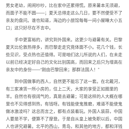
男女老幼，闹闹吵吵，比在家中还累得慌。原来暑本无须避，
而面子不能不圆——；夏天总得走这么几日，要不然便受不了
亲友的盘问。谁也知道，海边的小旅馆每每一间小屋睡大小五
口；这只好尽在不言中。
手中更富裕的，讲究到外国来。这更少与避暑有关。巴黎
夏天比伦敦热得多，而巴黎走走究竟体面不小。花几个钱，长
些见识，受点热也还值得。可是咱们这儿所说的人们，在未走
以前已经决定好自己的文化比别国高，而回来之后只为增高在
亲友中的身份——“刚由巴黎回来；那群法国人！”
到中国做事的西人，自然更不能忘了这一套。在北戴河，
有三家凑赁一所小房的，住上二天，大家的享受正如圈里的
羊。自然也有很阔气的，真是去避暑；可是这样的人大概在哪
里也不见得感到热，有钱呀。有钱能使鬼推磨，难道不能使鬼
做冰激凌吗？这总而言之，都有点装着玩。外国人装蒜，中国
人要是不学，便算不了摩登。于是自从皇上被免职以后，中国
人也讲究避暑。北平的西山，青岛，和其他的地方，都和洋钱