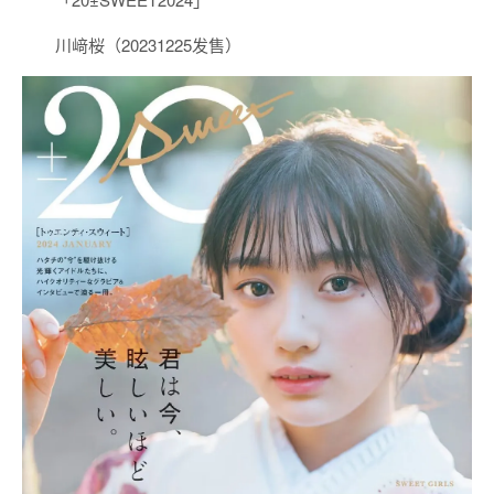
川﨑桜（20231225发售）