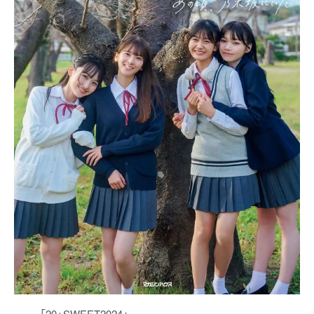
「20±SWEET2024」