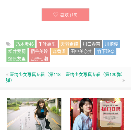
喜欢 (
16
)
乃木坂46
千叶惠里
天羽希纯
川口春奈
川崎樱
松井爱莉
桐谷美玲
森香澄
田中美奈实
竹下玲奈
蛯原友里
西野七瀬
壹纳少女写真专辑（第118
壹纳少女写真专辑（第120弹）
弹）