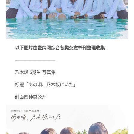
以下图片由壹纳网综合各类杂志书刊整理收集：
—————————
乃木坂 5期生 写真集
标题「あの頃、乃木坂にいた」
封面四种类公开