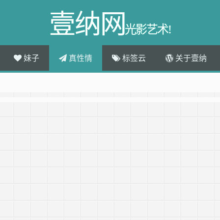
壹纳网
光影艺术!
妹子
真性情
标签云
关于壹纳