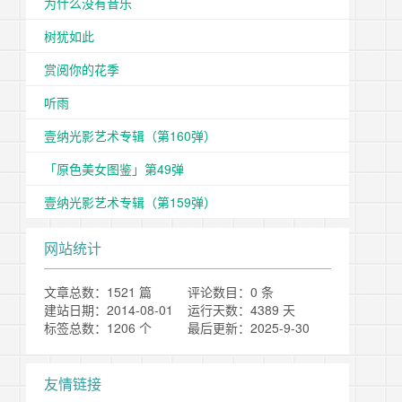
为什么没有音乐
树犹如此
赏阅你的花季
听雨
壹纳光影艺术专辑（第160弹）
「原色美女图鉴」第49弹
壹纳光影艺术专辑（第159弹）
网站统计
文章总数：1521 篇
评论数目：0 条
建站日期：2014-08-01
运行天数：4389 天
标签总数：1206 个
最后更新：2025-9-30
友情链接