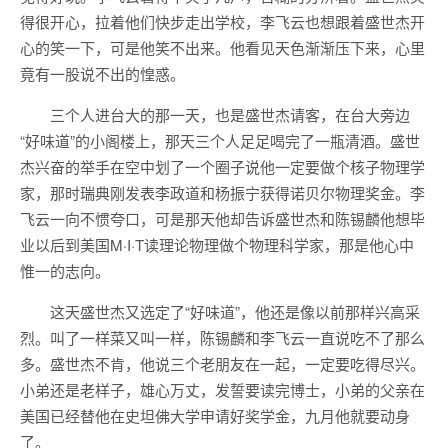
得很开心，拉着他们快步走出学校，李飞云也想跟着盛世杰开
心的笑一下，可是他笑不出来。他看见天色渐渐压下来，心里
竟有一股说不出的惶惑。
三个人进台大的那一天，也是盛世杰请客，在台大旁边
“好味道”的小阁楼上，那天三个人足足喝完了一瓶清酒。盛世
杰兴奋的举手在空中划了一个圈子说他一定要做个核子物理学
家，那时瑞典刚发表李政道和杨振宁获得诺贝尔物理奖金。李
飞云一向不惯夸口，可是那天他却告诉盛世杰和陈锡麟他想毕
业以后到美国M·I·T读理论物理做个物理科学家，那是他心中
惟一的志向。
这天盛世杰又选定了“好味道”，他还是像以前那样兴高采
烈。叫了一样菜又叫一样，陈锡麟和李飞云一直说吃不了那么
多。盛世杰不肯，他说三个老朋友在一起，一定要吃得尽兴。
小弟还是老样子，雄心万丈，发誓要读完博士，小弟的父亲在
美国已经替他在史坦佛大学申请好奖学金，九月他就要动身
了。