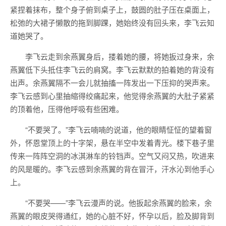
紧捏着抹布，整个身子俯到桌子上，鼓圆的肚子压在桌面上，
松弛的大裙子懒散的拖到脚踝，她始终没有回头来，李飞云知
道她哭了。
李飞云走到余燕翼身后，搂着她的腰，将她扳过身来，余
燕翼低下头抵住李飞云的肩窝。李飞云默默的拍着她的背没有
出声。余燕翼隔不一会儿就抽搐一阵发出一下压抑的哭声来。
李飞云感到心里抽缩得绞痛起来，他觉得余燕翼的大肚子紧紧
的顶着他，压得他呼吸有些困难。
“不要哭了。”李飞云喃喃的说道，他的眼睛怔怔的望着窗
外，怀恩堂顶上的十字架，悬在半空中发着青光。楼下巷子里
传来一阵阵空洞的冰淇淋车的铃铛声。空气又闷又热，吹进来
的风是暖的。李飞云感到余燕翼的背在冒汗，汗水沁到他手心
上。
“不要哭——”李飞云漫声的说。他扳起余燕翼的脸来，余
燕翼的眼皮哭得通红，她的心脏不好，怀孕以后，脸及脚背到