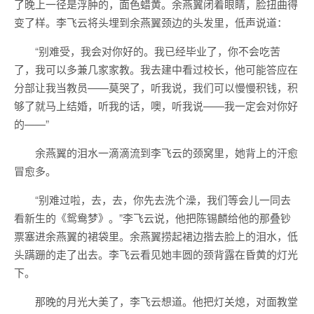
了晚上一径是浮肿的，面色蜡黄。余燕翼闭着眼睛，脸扭曲得
变了样。李飞云将头埋到余燕翼颈边的头发里，低声说道：
“别难受，我会对你好的。我已经毕业了，你不会吃苦
了，我可以多兼几家家教。我去建中看过校长，他可能答应在
分部让我当教员——莫哭了，听我说，我们可以慢慢积钱，积
够了就马上结婚，听我的话，噢，听我说——我一定会对你好
的——”
余燕翼的泪水一滴滴流到李飞云的颈窝里，她背上的汗愈
冒愈多。
“别难过啦，去，去，你先去洗个澡，我们等会儿一同去
看新生的《鸳鸯梦》。”李飞云说，他把陈锡麟给他的那叠钞
票塞进余燕翼的裙袋里。余燕翼捞起裙边揩去脸上的泪水，低
头蹒跚的走了出去。李飞云看见她丰圆的颈背露在昏黄的灯光
下。
那晚的月光大美了，李飞云想道。他把灯关熄，对面教堂