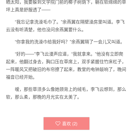
晒太阳，我要躲到文学院门前的椰子树荫下，躺在软绵绵的草
坪上真是舒服透了——
“我忘记拿洗澡毛巾了。”余燕翼在隔壁澡房里叫道。李飞
云没有听清楚，他也没问余燕翼要什么。
“你拿我的洗澡巾给我好吗？”余燕翼隔了一会儿又叫道。
“好的——”李飞云漫声应道，“我就拿来。”他没有立即爬
起来，他翻过身去，胸口压在草席上，双手紧握住竹床杠子，
一阵暖风又把破旧的布帘撩了起来，教堂的电钟敲响了，晚间
福音已经开始。
嗳，那些草须多么像她颈背上的绒毛，李飞云想到，那么
软，那么柔，那晚的月光实在太美了。
喜欢 (
2
)