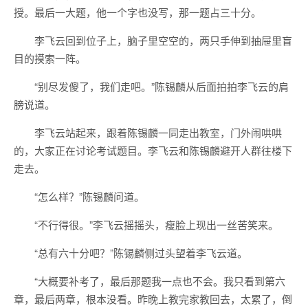
授。最后一大题，他一个字也没写，那一题占三十分。
李飞云回到位子上，脑子里空空的，两只手伸到抽屉里盲
目的摸索一阵。
“别尽发傻了，我们走吧。”陈锡麟从后面拍拍李飞云的肩
膀说道。
李飞云站起来，跟着陈锡麟一同走出教室，门外闹哄哄
的，大家正在讨论考试题目。李飞云和陈锡麟避开人群往楼下
走去。
“怎么样？”陈锡麟问道。
“不行得很。”李飞云摇摇头，瘦脸上现出一丝苦笑来。
“总有六十分吧？”陈锡麟侧过头望着李飞云道。
“大概要补考了，最后那题我一点也不会。我只看到第六
章，最后两章，根本没看。昨晚上教完家教回去，太累了，倒