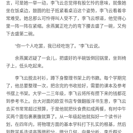
言，可是她一举一动，李飞云总觉得有股乞怜的意味，就像她
坐在饭桌边，鼓圆的肚子抵紧着桌沿这个姿势，李飞云看着非
常难受。她总那么可怜得叫人受不了，李飞云想道，他觉得心
里一阵一阵在紧缩。余燕翼正吃力的弯下腰去盛了一碗，又佝
下去盛第二碗。
“你一个人吃罢，我已经吃饱了。”李飞云说。
余燕翼迟疑了一会儿，把盛好的半碗饭倒回锅里，坐到椅
子上，低头吃起来。
李飞云脱去衬衫，蹲下身整理书架上的书籍。每个学期完
了，他总要整理一次，把念完的书收拾好，需要的课本及参考
书摆上书架。大学一二三年级，李飞云将所有攒下来的钱都花
到参考书上。台大对面的欧亚书店专做翻版洋书生意，李飞云
去买书常常超过预算，于是他就把伙食费扣成两餐，有时中午
买两个面包裹裹腹就算了。从一年级起他就拟好一个读书计
划，在四年内，将物理方面的基本学科打下扎实的根基，然后
到数学系选读高等微积分，微分几何，向量分析，李氏群论