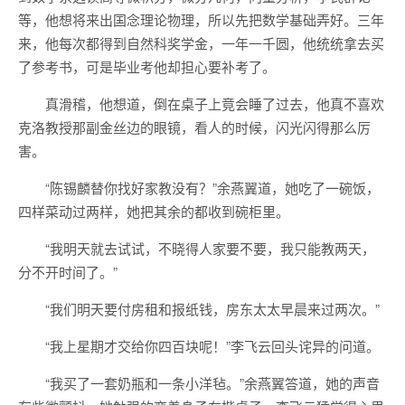
等，他想将来出国念理论物理，所以先把数学基础弄好。三年
来，他每次都得到自然科奖学金，一年一千圆，他统统拿去买
了参考书，可是毕业考他却担心要补考了。
真滑稽，他想道，倒在桌子上竟会睡了过去，他真不喜欢
克洛教授那副金丝边的眼镜，看人的时候，闪光闪得那么厉
害。
“陈锡麟替你找好家教没有？”余燕翼道，她吃了一碗饭，
四样菜动过两样，她把其余的都收到碗柜里。
“我明天就去试试，不晓得人家要不要，我只能教两天，
分不开时间了。”
“我们明天要付房租和报纸钱，房东太太早晨来过两次。”
“我上星期才交给你四百块呢！”李飞云回头诧异的问道。
“我买了一套奶瓶和一条小洋毡。”余燕翼答道，她的声音