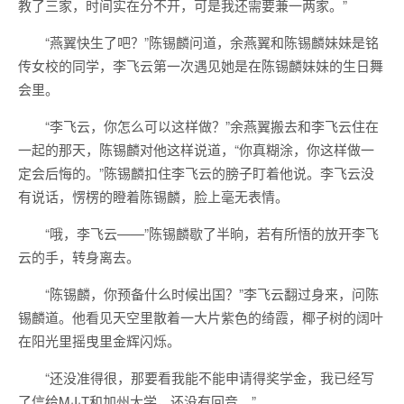
教了三家，时间实在分不开，可是我还需要兼一两家。”
“燕翼快生了吧？”陈锡麟问道，余燕翼和陈锡麟妹妹是铭
传女校的同学，李飞云第一次遇见她是在陈锡麟妹妹的生日舞
会里。
“李飞云，你怎么可以这样做？”余燕翼搬去和李飞云住在
一起的那天，陈锡麟对他这样说道，“你真糊涂，你这样做一
定会后悔的。”陈锡麟扣住李飞云的膀子盯着他说。李飞云没
有说话，愣楞的瞪着陈锡麟，脸上毫无表情。
“哦，李飞云——”陈锡麟歇了半晌，若有所悟的放开李飞
云的手，转身离去。
“陈锡麟，你预备什么时候出国？”李飞云翻过身来，问陈
锡麟道。他看见天空里散着一大片紫色的绮霞，椰子树的阔叶
在阳光里摇曳里金辉闪烁。
“还没准得很，那要看我能不能申请得奖学金，我已经写
了信给M·I·T和加州大学，还没有回音。”