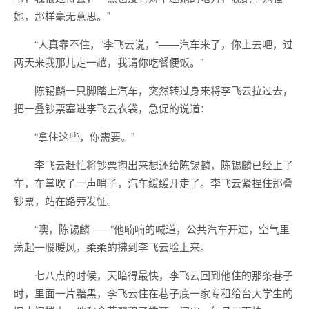
她，那样毫无意思。”
“人真靠不住，”李飞云说，“——汽车来了，你上去吧，过
两天来我那儿走一趟，我请你吃餐便饭。”
陈锡麟一只脚踏上汽车，突然转过身来将李飞云拉过去，
把一叠钞票塞进李飞云衣袋，急促的说道：
“拿住这些，你需要。”
李飞云赶忙将钞票掏出来想还给陈锡麟，陈锡麟已经上了
车，车掌吹了一声哨子，汽车缓缓开走了。李飞云紧捏住那叠
钞票，站在路旁发怔。
“噢，陈锡麟——”他喃喃的喊道，公共汽车开过，空气里
荡起一股暖风，柔柔的拂到李飞云脸上来。
七八点的时候，天暗得最快，李飞云回到他住的那条巷子
时，里面一片黯黑，李飞云住在巷子底一家专租给台大学生的