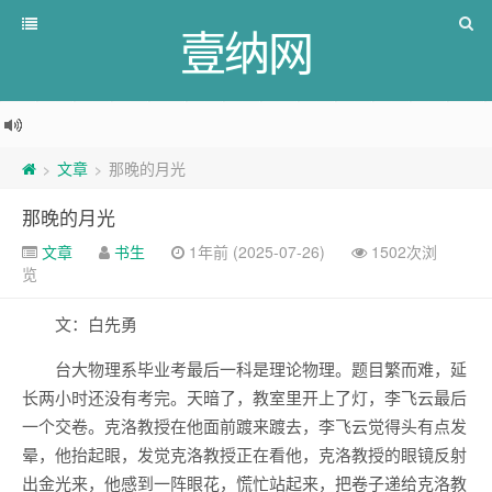
壹纳网
文章
那晚的月光
>
>
那晚的月光
文章
书生
1年前 (2025-07-26)
1502次浏
览
文：白先勇
台大物理系毕业考最后一科是理论物理。题目繁而难，延
长两小时还没有考完。天暗了，教室里开上了灯，李飞云最后
一个交卷。克洛教授在他面前踱来踱去，李飞云觉得头有点发
晕，他抬起眼，发觉克洛教授正在看他，克洛教授的眼镜反射
出金光来，他感到一阵眼花，慌忙站起来，把卷子递给克洛教