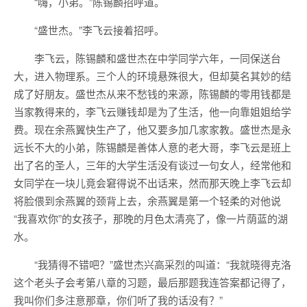
“嗨，小弟。”陈锡麟招呼道。
“盛世杰。”李飞云接着招呼。
李飞云，陈锡麟和盛世杰在中学同学六年，一同保送台
大，进入物理系。三个人的环境悬殊很大，但却莫名其妙的结
成了好朋友。盛世杰从来不愁钱的来源，陈锡麟的零用钱都是
当家教得来的，李飞云赚钱却是为了生活，他一向靠姐姐给学
费。现在余燕翼快生产了，他又要多加几家家教。盛世杰是永
远长不大的小弟，陈锡麟是善体人意的老大哥，李飞云是班上
出了名的圣人，三年的大学生活没有谈过一句女人，经常他和
女同学在一块儿竟会窘得说不出话来，然而那天晚上李飞云却
将脸偎到余燕翼的颈背上去，余燕翼是第一个轻柔的对他说
“我喜欢你”的女孩子，那晚的月色太清亮了，像一片荫蓝的湖
水。
“我猜得不错吧？”盛世杰兴高采烈的叫道：“我就晓得克洛
这个老头子会考第八章的习题，最后那题我连答案都记得了，
我叫你们多注意那章，你们听了我的话没有？”