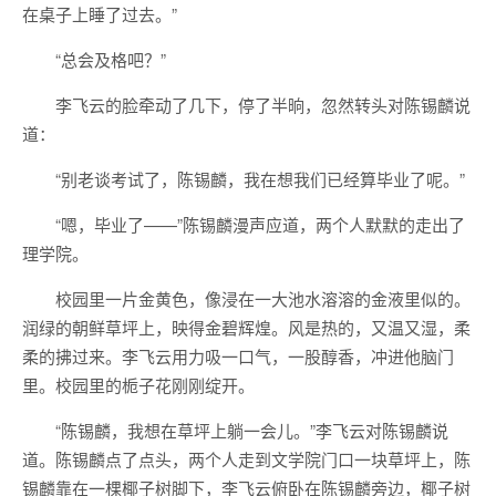
在桌子上睡了过去。”
“总会及格吧？”
李飞云的脸牵动了几下，停了半晌，忽然转头对陈锡麟说
道：
“别老谈考试了，陈锡麟，我在想我们已经算毕业了呢。”
“嗯，毕业了——”陈锡麟漫声应道，两个人默默的走出了
理学院。
校园里一片金黄色，像浸在一大池水溶溶的金液里似的。
润绿的朝鲜草坪上，映得金碧辉煌。风是热的，又温又湿，柔
柔的拂过来。李飞云用力吸一口气，一股醇香，冲进他脑门
里。校园里的栀子花刚刚绽开。
“陈锡麟，我想在草坪上躺一会儿。”李飞云对陈锡麟说
道。陈锡麟点了点头，两个人走到文学院门口一块草坪上，陈
锡麟靠在一棵椰子树脚下，李飞云俯卧在陈锡麟旁边，椰子树