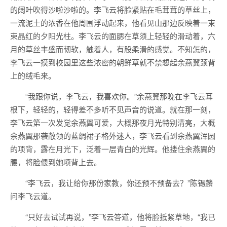
的阔叶吹得沙啦沙啦的。李飞云将脸紧贴在毛茸茸的草丝上，
一流泥土的浓香在他周围浮动起来，他看见山那边反映着一束
束晶红的夕阳光柱。李飞云的面腮在草须上轻轻的滑动着，六
月的草丝丰盛而韧软，触着人，有股柔滑的感觉。不知怎的，
李飞云一摸到校园里这些浓密的朝鲜草就不禁想起余燕翼颈背
上的绒毛来。
“我跟你说，李飞云，我喜欢你。”余燕翼那晚在李飞云耳
根下，轻轻的，轻得差不多听不见声音的说道。就在那一刻，
李飞云第一次发觉余燕翼可爱，大概那夜月光特别清亮，大概
余燕翼那袭敞领的蓝绸裙子格外迷人，李飞云看到余燕翼浑圆
的项背，露在月光下，泛着一层青白的光辉。他搂住余燕翼的
腰，将脸偎到她项背上去。
“李飞云，我让给你那份家教，你还预不预备去？”陈锡麟
问李飞云道。
“只好去试试再说，”李飞云答道，他将脸抵紧草地，“我已