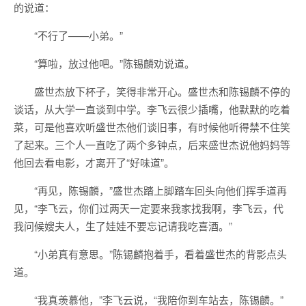
的说道：
“不行了——小弟。”
“算啦，放过他吧。”陈锡麟劝说道。
盛世杰放下杯子，笑得非常开心。盛世杰和陈锡麟不停的
谈话，从大学一直谈到中学。李飞云很少插嘴，他默默的吃着
菜，可是他喜欢听盛世杰他们谈旧事，有时候他听得禁不住笑
了起来。三个人一直吃了两个多钟点，后来盛世杰说他妈妈等
他回去看电影，才离开了“好味道”。
“再见，陈锡麟，”盛世杰踏上脚踏车回头向他们挥手道再
见，“李飞云，你们过两天一定要来我家找我啊，李飞云，代
我问候嫂夫人，生了娃娃不要忘记请我吃喜酒。”
“小弟真有意思。”陈锡麟抱着手，看着盛世杰的背影点头
道。
“我真羡慕他，”李飞云说，“我陪你到车站去，陈锡麟。”