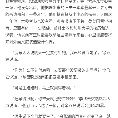
有些微颤抖，她勉强的弯着身子在揩桌子。李飞云猛觉得心里
一缩，他没有出声，他把理出来的旧书一本本叠起来，参考书
的书边都积上一叠灰尘，他用抹布将灰尘小心的揩去，大四这
一年他一本参考书也没有看，参考书底下压着一叠美国留学指
南，里面有M·I·T，史坦佛、普林士敦和加州大学的校历和选
课表，他以前有空时最喜欢拿这些选课单来看，心里揣度着将
来到外面又应该选些什么课。
“房东太太说明天一定要付给她，我已经答应她了。”余燕
翼说道。
“你为什么不先付房租，去买那些没要紧的东西呢？”李飞
云说道，他把那些指南狠狠塞进字纸篓里。
“可是生娃娃时，马上就用得着啊。”
“还早得很呢，你整天就记得生娃娃！”李飞云突然站起大
声说道，他连自己也吃了一惊，对余燕翼说话会那么粗暴。
“医生说下个月就要生了。”余燕翼的声音抖得变了音。她