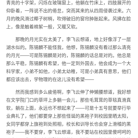
青亮的十字架，闪烁在玻璃窗上，他躺在竹床上，四肢展开的
仰卧着，一阵说不出的倦怠，突而其来的从四周侵袭过来。六
月的晚风滑过椰子树梢，吹得破旧的窗帘肿胀起来。风拂在脸
上，像是触着棉絮一般，又暖又软。
那晚的月光实在太美了，李飞云想道，地上好像浮了一层
湖水似的。陈锡麟不能怪我，他想，陈锡麟没有看过那么清亮
的月光——可是陈锡麟是对的，陈锡麟的话总是对的。他总是
那么平稳，陈锡麟有希望，他一定到外国去，他会成为一个大
科学家，小弟不如他，小弟太幼稚，可是小弟真有意思，他们
都应该出去，学物理的在这儿没有希望——
然而我感到多么疲倦啊，李飞云伸了伸懒腰想道，我好想
在文学院门口的草坪上多躺一会儿，那些毛茸茸的草毯真滑真
软，躺在上面，永远也不想起来了——可是十五号就要举行毕
业典礼了，他们都要穿上那些怪诞的黑袍子到校园里晒太阳，
女同学都穿上旗袍到处照相，校长和训导长也会穿上滑稽的黑
袍子——我不要穿，李飞云想道，我不要站在校园里傻呵呵的