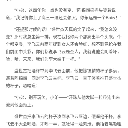
“小弟，这四年你一点也没有变，”陈锡麟摇摇头笑着说
道，“我记得你上了高三一逗还会赖哭，你永远是一个Baby！”
“还提那时候的话！”盛世杰天真的笑了起来，“我怎么没
变？那时我总坐第一排，现在我比你两个都高出半个头来。个
个都变喽，李飞云前两年提到女人还会脸红，想不到竟抢在我
们前面中头彩，你们都说李飞云是圣人，我就说他会阴着坏，
哈，哈，来来，我们为李大嫂干一杯。”
盛世杰把酒杯举到李飞云面前，他把陈锡麟的杯子斟满，
逼着陈锡麟一同对李飞云举杯。李飞云一直干笑着推开盛世杰
的杯子，嗫嚅道：
“小弟，别开玩笑，小弟——”汗珠从他发脚一粒粒沁出来
流到他面颊上。
盛世杰把李飞云的杯子凑到李飞云唇边，硬逼他干杯。李
飞云不大会喝酒，才喝一半，就呛得一脸紫涨，他捂着嘴嘶哑