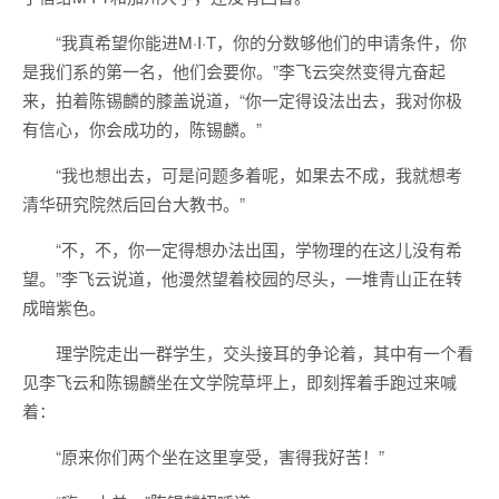
“我真希望你能进M·I·T，你的分数够他们的申请条件，你
是我们系的第一名，他们会要你。”李飞云突然变得亢奋起
来，拍着陈锡麟的膝盖说道，“你一定得设法出去，我对你极
有信心，你会成功的，陈锡麟。”
“我也想出去，可是问题多着呢，如果去不成，我就想考
清华研究院然后回台大教书。”
“不，不，你一定得想办法出国，学物理的在这儿没有希
望。”李飞云说道，他漫然望着校园的尽头，一堆青山正在转
成暗紫色。
理学院走出一群学生，交头接耳的争论着，其中有一个看
见李飞云和陈锡麟坐在文学院草坪上，即刻挥着手跑过来喊
着：
“原来你们两个坐在这里享受，害得我好苦！”