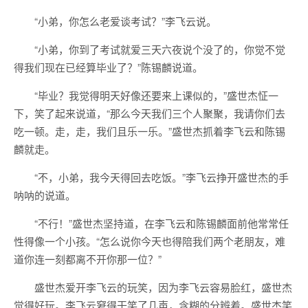
“小弟，你怎么老爱谈考试？”李飞云说。
“小弟，你到了考试就爱三天六夜说个没了的，你觉不觉
得我们现在已经算毕业了？”陈锡麟说道。
“毕业？我觉得明天好像还要来上课似的，”盛世杰怔一
下，笑了起来说道，“那么今天我们三个人聚聚，我请你们去
吃一顿。走，走，我们且乐一乐。”盛世杰抓着李飞云和陈锡
麟就走。
“不，小弟，我今天得回去吃饭。”李飞云挣开盛世杰的手
呐呐的说道。
“不行！”盛世杰坚持道，在李飞云和陈锡麟面前他常常任
性得像一个小孩。“怎么说你今天也得陪我们两个老朋友，难
道你连一刻都离不开你那一位？”
盛世杰爱开李飞云的玩笑，因为李飞云容易脸红，盛世杰
觉得好玩。李飞云窘得干笑了几声，含糊的分辨着。盛世杰笑