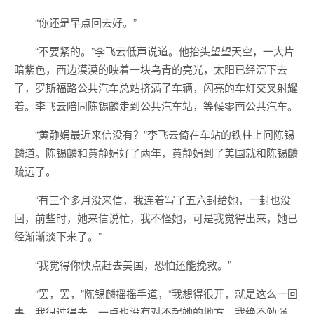
“你还是早点回去好。”
“不要紧的。”李飞云低声说道。他抬头望望天空，一大片
暗紫色，西边漠漠的映着一块乌青的亮光，太阳已经沉下去
了，罗斯福路公共汽车总站挤满了车辆，闪亮的车灯交叉射耀
着。李飞云陪同陈锡麟走到公共汽车站，等候零南公共汽车。
“黄静娟最近来信没有？”李飞云倚在车站的铁柱上问陈锡
麟道。陈锡麟和黄静娟好了两年，黄静娟到了美国就和陈锡麟
疏远了。
“有三个多月没来信，我连着写了五六封给她，一封也没
回，前些时，她来信说忙，我不怪她，可是我觉得出来，她已
经渐渐淡下来了。”
“我觉得你快点赶去美国，恐怕还能挽救。”
“罢，罢，”陈锡麟摇摇手道，“我想得很开，就是这么一回
事，我很过得去，一点也没有对不起她的地方，我绝不勉强