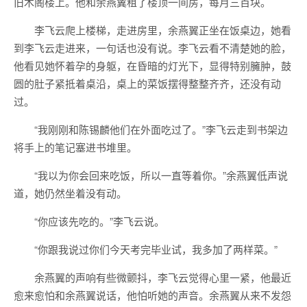
旧木阁楼上。他和余燕翼租了楼顶一间房，每月三百块。
李飞云爬上楼梯，走进房里，余燕翼正坐在饭桌边，她看
到李飞云走进来，一句话也没有说。李飞云看不清楚她的脸，
他看见她怀着孕的身躯，在昏暗的灯光下，显得特别臃肿，鼓
圆的肚子紧抵着桌沿，桌上的菜饭摆得整整齐齐，还没有动
过。
“我刚刚和陈锡麟他们在外面吃过了。”李飞云走到书架边
将手上的笔记塞进书堆里。
“我以为你会回来吃饭，所以一直等着你。”余燕翼低声说
道，她仍然坐着没有动。
“你应该先吃的。”李飞云说。
“你跟我说过你们今天考完毕业试，我多加了两样菜。”
余燕翼的声响有些微颤抖，李飞云觉得心里一紧，他最近
愈来愈怕和余燕翼说话，他怕听她的声音。余燕翼从来不发怨