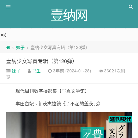
壹纳网
妹子
壹纳少女写真专辑（第120弹）
>
>
壹纳少女写真专辑（第120弹）
妹子
书生
3年前 (2024-01-28)
36021次浏
览
现代周刊数字摄影集【写真文学馆】
丰田留妃 ×菲茨杰拉德《了不起的盖茨比》 ​​​