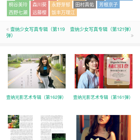
桐谷美玲
森川葵
永野芽郁
田村真佑
芳根京子
西野七瀬
远藤樱
饭丰万理江
壹纳少女写真专辑（第119
壹纳少女写真专辑（第121弹）
弹）
壹纳光影艺术专辑（第162弹）
壹纳光影艺术专辑（第161弹）