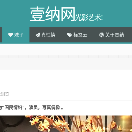
壹纳网
光影艺术!
妹子
真性情
标签云
关于壹纳
次浏览
“国民情妇”，演员，写真偶像 。