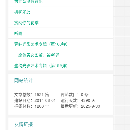
为什么没有音乐
树犹如此
赏阅你的花季
听雨
壹纳光影艺术专辑（第160弹）
「原色美女图鉴」第49弹
壹纳光影艺术专辑（第159弹）
网站统计
文章总数：1521 篇
评论数目：0 条
建站日期：2014-08-01
运行天数：4390 天
标签总数：1206 个
最后更新：2025-9-30
友情链接