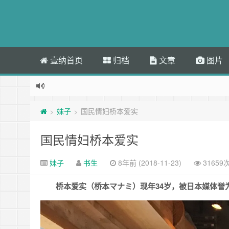
壹纳首页
归档
文章
图片
妹子
国民情妇桥本爱实
>
>
国民情妇桥本爱实
妹子
书生
8年前 (2018-11-23)
31659
桥本爱实（桥本マナミ）现年34岁，被日本媒体誉为