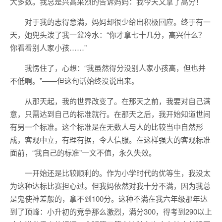
大多数。我总是兴高采烈的告诉妈妈：我今天又拿了高分！
对于我的志得意满，妈妈却很少给出积极回应。终于有一
天，她兜头泼了我一盆冷水：“你才拿七十几分，高兴什么？
你看看别人家小孩……”
我愣住了，心想：“我虽然得分没别人家小孩高，但也并
不低啊。”——但这句话始终没说出来。
从那天起，我的世界改变了。在那天之前，我要对自己满
意，只需达到自己的标准就行。在那天之后，我开始知道世间
有另一个标准。这个标准是在无数人与人的比较当中自然形
成，客观中立，有理有据，令人信服。在这样强大的客观标准
面前，“我自己的标准”一文不值，永久失效。
一开始还是比较顺利的。作为小学时代的优等生，我没太
为这种达标比赛担心过。但我妈依然对我十分不满，因为我总
是鬼使神差般的，拿不到100分。这种不满在我六年级那年达
到了顶峰：小升初的竞争那么激烈，满分300，得考到290以上