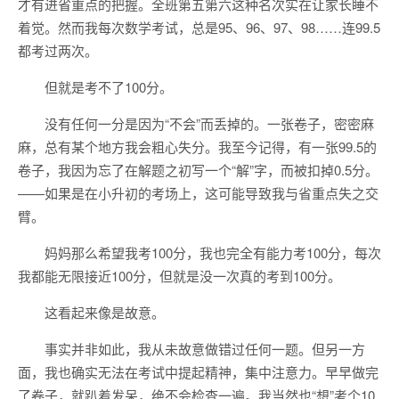
才有进省重点的把握。全班第五第六这种名次实在让家长睡不
着觉。然而我每次数学考试，总是95、96、97、98……连99.5
都考过两次。
但就是考不了100分。
没有任何一分是因为“不会”而丢掉的。一张卷子，密密麻
麻，总有某个地方我会粗心失分。我至今记得，有一张99.5的
卷子，我因为忘了在解题之初写一个“解”字，而被扣掉0.5分。
——如果是在小升初的考场上，这可能导致我与省重点失之交
臂。
妈妈那么希望我考100分，我也完全有能力考100分，每次
我都能无限接近100分，但就是没一次真的考到100分。
这看起来像是故意。
事实并非如此，我从未故意做错过任何一题。但另一方
面，我也确实无法在考试中提起精神，集中注意力。早早做完
了卷子，就趴着发呆，绝不会检查一遍。我当然也“想”考个10