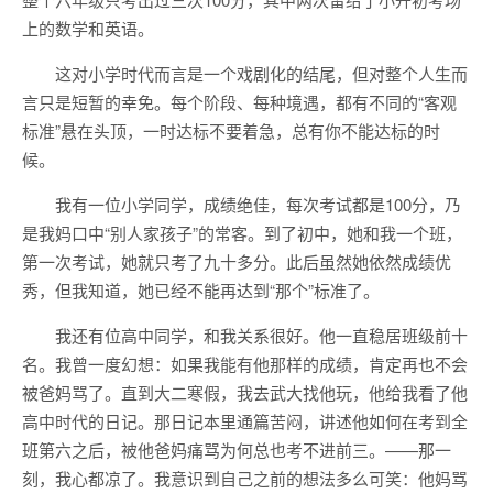
上的数学和英语。
这对小学时代而言是一个戏剧化的结尾，但对整个人生而
言只是短暂的幸免。每个阶段、每种境遇，都有不同的“客观
标准”悬在头顶，一时达标不要着急，总有你不能达标的时
候。
我有一位小学同学，成绩绝佳，每次考试都是100分，乃
是我妈口中“别人家孩子”的常客。到了初中，她和我一个班，
第一次考试，她就只考了九十多分。此后虽然她依然成绩优
秀，但我知道，她已经不能再达到“那个”标准了。
我还有位高中同学，和我关系很好。他一直稳居班级前十
名。我曾一度幻想：如果我能有他那样的成绩，肯定再也不会
被爸妈骂了。直到大二寒假，我去武大找他玩，他给我看了他
高中时代的日记。那日记本里通篇苦闷，讲述他如何在考到全
班第六之后，被他爸妈痛骂为何总也考不进前三。——那一
刻，我心都凉了。我意识到自己之前的想法多么可笑：他妈骂