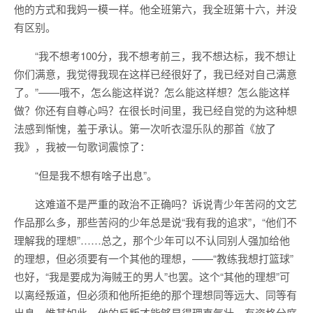
他的方式和我妈一模一样。他全班第六，我全班第十六，并没
有区别。
“我不想考100分，我不想考前三，我不想达标，我不想让
你们满意，我觉得我现在这样已经很好了，我已经对自己满意
了。”——哦不，怎么能这样说？怎么能这样想？怎么能这样
做？你还有自尊心吗？在很长时间里，我已经自觉的为这种想
法感到惭愧，羞于承认。第一次听衣湿乐队的那首《放了
我》，我被一句歌词震惊了：
“但是我不想有啥子出息”。
这难道不是严重的政治不正确吗？诉说青少年苦闷的文艺
作品那么多，那些苦闷的少年总是说“我有我的追求”，“他们不
理解我的理想”……总之，那个少年可以不认同别人强加给他
的理想，但必须要有一个其他的理想，——“教练我想打篮球”
也好，“我是要成为海贼王的男人”也罢。这个“其他的理想”可
以离经叛道，但必须和他所拒绝的那个理想同等远大、同等有
出息。惟其如此，他的反叛才能够显得理直气壮，有资格分庭