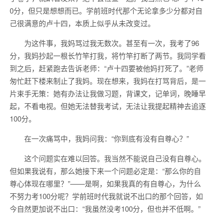
0分，但只是想想而已。学前班时代那个无论拿多少分都对自
己很满意的卢十四，本质上似乎从未改变过。
为这件事，我妈骂过我无数次。甚至有一次，我考了96
分，我妈抄起一根长竹竿打我，将竹竿打断了两节。我同学看
到之后，赶紧跑去告诉老师：“卢十四要被他妈打死了。”老师
匆忙赶下楼来制止了我妈。现在想来，我妈在打骂背后，是一
片束手无策：她有办法让我做习题，背课文，记单词，晚睡早
起，不看电视。但她无法替我考试，无法让我提起精神去追逐
100分。
在一次痛骂中，我妈问我：“你到底有没有自尊心？”
这个问题实在难以回答。我当然不能说自己没有自尊心。
但如果我说有，那么她接下来一个问题必定是：“那么你的自
尊心体现在哪里？”——是啊，如果我真的有自尊心，为什么
不努力考100分呢？学前班时代我就说不出口的那个回答，如
今自然更加说不出口：“我虽然没考100分，但也并不低啊。”