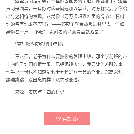
这些责问是羞辱，一旦你因此感到羞耻，你就输了。这些
责问是圈套，一旦你对这些问题加以承认，对方就会要求你给
出与之相符的表现。这就像《万万没想到》里的情节：“我叫
你的名字你敢答应吗？”——答应了就会被吸进钵里去。但如
果你答一声：“不敢”，责问者的如意算盘就落空了：
“咦？你不按牌理出牌啊？”
王八蛋，老子为什么要按你的牌理出牌。那个学前班的卢
十四吃了你们的毒苹果，已经沉睡多年，我要让他苏醒过来。
他手举一份也不知道是七十分还是八十分的作业，兴高采烈，
蹦蹦跳跳，没出息的样子从未改变过。
来源：安庆卢十四的日记
喜欢 (
3
)