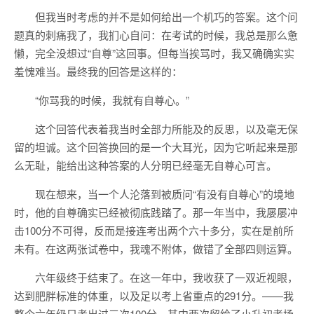
但我当时考虑的并不是如何给出一个机巧的答案。这个问
题真的刺痛我了，我扪心自问：在考试的时候，我总是那么惫
懒，完全没想过“自尊”这回事。但每当挨骂时，我又确确实实
羞愧难当。最终我的回答是这样的：
“你骂我的时候，我就有自尊心。”
这个回答代表着我当时全部力所能及的反思，以及毫无保
留的坦诚。这个回答换回的是一个大耳光，因为它听起来是那
么无耻，能给出这种答案的人分明已经毫无自尊心可言。
现在想来，当一个人沦落到被质问“有没有自尊心”的境地
时，他的自尊确实已经被彻底践踏了。那一年当中，我屡屡冲
击100分不可得，反而是接连考出两个六十多分，实在是前所
未有。在这两张试卷中，我魂不附体，做错了全部四则运算。
六年级终于结束了。在这一年中，我收获了一双近视眼，
达到肥胖标准的体重，以及足以考上省重点的291分。——我
整个六年级只考出过三次100分，其中两次留给了小升初考场