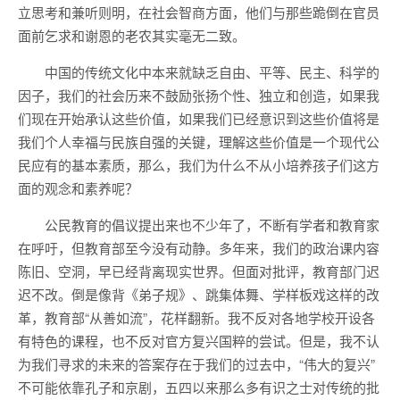
立思考和兼听则明，在社会智商方面，他们与那些跪倒在官员
面前乞求和谢恩的老农其实毫无二致。
中国的传统文化中本来就缺乏自由、平等、民主、科学的
因子，我们的社会历来不鼓励张扬个性、独立和创造，如果我
们现在开始承认这些价值，如果我们已经意识到这些价值将是
我们个人幸福与民族自强的关键，理解这些价值是一个现代公
民应有的基本素质，那么，我们为什么不从小培养孩子们这方
面的观念和素养呢？
公民教育的倡议提出来也不少年了，不断有学者和教育家
在呼吁，但教育部至今没有动静。多年来，我们的政治课内容
陈旧、空洞，早已经背离现实世界。但面对批评，教育部门迟
迟不改。倒是像背《弟子规》、跳集体舞、学样板戏这样的改
革，教育部“从善如流”，花样翻新。我不反对各地学校开设各
有特色的课程，也不反对官方复兴国粹的尝试。但是，我不认
为我们寻求的未来的答案存在于我们的过去中，“伟大的复兴”
不可能依靠孔子和京剧，五四以来那么多有识之士对传统的批