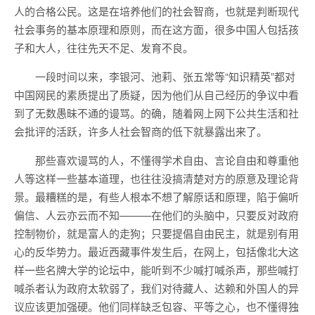
人的合格公民。这是在培养他们的社会智商，也就是判断现代
社会事务的基本原理和原则，而在这方面，很多中国人包括孩
子和大人，往往先天不足、发育不良。
一段时间以来，李银河、池莉、张五常等“知识精英”都对
中国网民的素质提出了质疑，因为他们从自己经历的争议中看
到了无数愚昧不通的谩骂。的确，随着网上网下公共生活和社
会批评的活跃，许多人社会智商的低下就暴露出来了。
那些喜欢谩骂的人，不懂得学术自由、言论自由和尊重他
人等这样一些基本道理，也往往没搞清楚对方的原意及理论背
景。最糟糕的是，有些人根本不想了解原话和原理，陷于偏听
偏信、人云亦云而不知———在他们的头脑中，只要反对政府
控制物价，就是富人的走狗；只要提倡自由民主，就是别有用
心的反华势力。最近西藏事件发生后，在网上，包括像北大这
样一些名牌大学的论坛中，能听到不少喊打喊杀声，那些喊打
喊杀者认为政府太软弱了，我们对待藏人、达赖和外国人的异
议应该更加强硬。他们同样缺乏包容、平等之心，也不懂得独