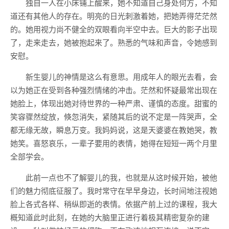
独自一人在小床铺上醒来，她不知道自己身处何方，不知
道还有其他人的存在。明亮的日光刺激着她，把她弄得茫茫然
的。她用视力尚不健全的双眼看向半空中去。巨大的影子出现
了，走来走去，她被抱起来了。熟悉的气味和声音，令她感到
安慰。
新生婴儿的神情是这么有意思。用成年人的眼光去看，会
以为她正在受到各种强烈情绪的冲击。茫然和怀疑最常出现在
她脸上，体现出她对待世界的一种严肃、谨慎的态度。甜蜜的
笑容骤然绽放，倏忽消失，紧随其后的说不定是一阵哭声，全
都无缘无故，瞬息万变。我妈妈说，这是天婆婆在教她哭，教
她笑。喜怒哀乐，一辈子要用的表情，她得在短短一两个月里
全部学会。
此前一点也不了解婴儿的我，也就是从这时候开始，被他
们的魅力彻底征服了。我时常守在早早身边，长时间地注视她
脸上各式各样、稍纵即逝的表情。依据产前上过的课程，我大
概知道此时此刻，在她的大脑里正进行着极其精密复杂的建