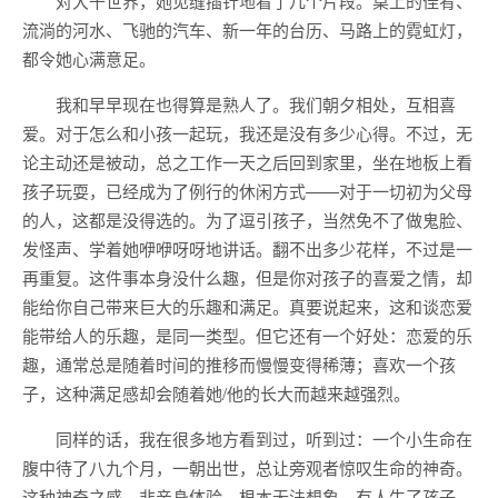
对大千世界，她见缝插针地看了几个片段。桌上的佳肴、
流淌的河水、飞驰的汽车、新一年的台历、马路上的霓虹灯，
都令她心满意足。
我和早早现在也得算是熟人了。我们朝夕相处，互相喜
爱。对于怎么和小孩一起玩，我还是没有多少心得。不过，无
论主动还是被动，总之工作一天之后回到家里，坐在地板上看
孩子玩耍，已经成为了例行的休闲方式——对于一切初为父母
的人，这都是没得选的。为了逗引孩子，当然免不了做鬼脸、
发怪声、学着她咿咿呀呀地讲话。翻不出多少花样，不过是一
再重复。这件事本身没什么趣，但是你对孩子的喜爱之情，却
能给你自己带来巨大的乐趣和满足。真要说起来，这和谈恋爱
能带给人的乐趣，是同一类型。但它还有一个好处：恋爱的乐
趣，通常总是随着时间的推移而慢慢变得稀薄；喜欢一个孩
子，这种满足感却会随着她/他的长大而越来越强烈。
同样的话，我在很多地方看到过，听到过：一个小生命在
腹中待了八九个月，一朝出世，总让旁观者惊叹生命的神奇。
这种神奇之感，非亲身体验，根本无法想象。有人生了孩子，