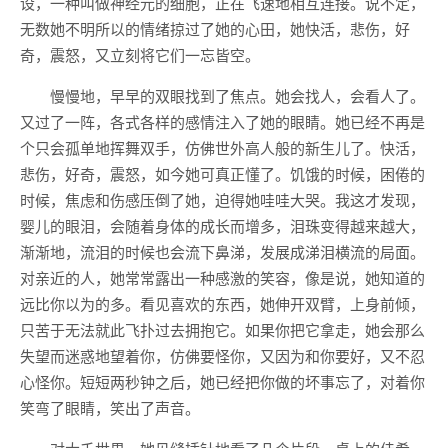
设，一种叫做神经元的细胞，正在飞速地相互连接。说不定，
无数她不明所以的情绪掠过了她的心田，她快活，悲伤，好
奇，震怒，又立刻将它们一忘皆空。
慢慢地，早早的双眼找到了焦点。她会找人，会看人了。
又过了一阵，各式各样的感情注入了她的眼睛。她已经不再是
个只会孤单地挥舞双手，仿佛世外高人般的新生儿了。快活，
悲伤，好奇，震怒，如今她可真正懂了。饥饿的时候，困倦的
时候，焦虑和伤感压倒了她，迫得她哇哇大哭。我这才发现，
婴儿的眼泪，会随着身体的成长而增多，泪珠变得越来越大，
渐渐地，流泪的时候也会流下鼻涕，发展成涕泪横流的局面。
对亲近的人，她常常露出一种感激的笑容，像是说，她知道的
远比你以为的多。看见喜欢的东西，她伸开双臂，上身前倾，
只苦于无法就此飞扑过去拥抱它。如果你把它拿走，她会那么
失望而迷惑地望着你，仿佛要怪你，又因为和你要好，又不忍
心怪你。短短两秒钟之后，她已经把你做的坏事忘了，对着你
笑弯了眼睛，笑出了声音。