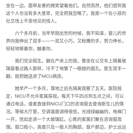
坐在一边，面带友善的微笑望着他们。自然而然，他们感到我
这个人也没有多大意思，完全把我忽略了。我是一个在小孩的
社交场上不受待见的怪人。
六个多月前，当早早刚出世的时候，我不知道，婴儿的世
界向我伸出了双手——一双又小巧，又粉嫩的手，努力伸长，
轻轻地够着你，触着你。
我们完全陌生。躺在产床上的我，像坐在公交车上隔着玻
璃窗看过路人那样，冷不丁地瞥了一眼她的面孔。医生双手一
翻，就把她送进了NICU病房。
她早产一个多月，落地之后先隔离观察了五天。医院规
定，NICU不允许家属探视。每天下午四点到五点之间，可以
通过电话，或者直接到NICU门口的咨询窗去查询新生儿的情
况。等候大厅里，空调温度调得很低，光线绿幽幽的，电梯门
一开，恍如走进一个大玻璃缸。心焦的家属们聚在咨询窗周
围。窗口极小，高度只及一般人的胸部。窗户那边，护士远远