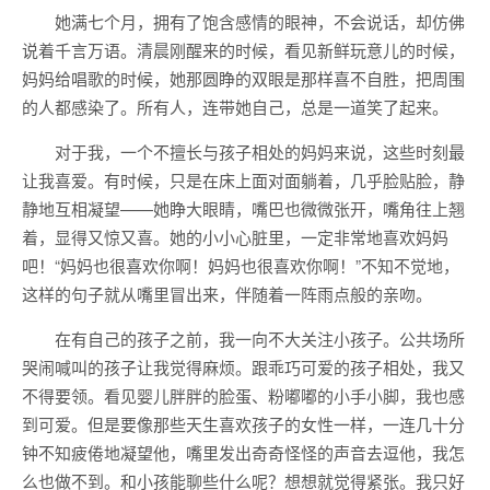
她满七个月，拥有了饱含感情的眼神，不会说话，却仿佛
说着千言万语。清晨刚醒来的时候，看见新鲜玩意儿的时候，
妈妈给唱歌的时候，她那圆睁的双眼是那样喜不自胜，把周围
的人都感染了。所有人，连带她自己，总是一道笑了起来。
对于我，一个不擅长与孩子相处的妈妈来说，这些时刻最
让我喜爱。有时候，只是在床上面对面躺着，几乎脸贴脸，静
静地互相凝望——她睁大眼睛，嘴巴也微微张开，嘴角往上翘
着，显得又惊又喜。她的小小心脏里，一定非常地喜欢妈妈
吧！“妈妈也很喜欢你啊！妈妈也很喜欢你啊！”不知不觉地，
这样的句子就从嘴里冒出来，伴随着一阵雨点般的亲吻。
在有自己的孩子之前，我一向不大关注小孩子。公共场所
哭闹喊叫的孩子让我觉得麻烦。跟乖巧可爱的孩子相处，我又
不得要领。看见婴儿胖胖的脸蛋、粉嘟嘟的小手小脚，我也感
到可爱。但是要像那些天生喜欢孩子的女性一样，一连几十分
钟不知疲倦地凝望他，嘴里发出奇奇怪怪的声音去逗他，我怎
么也做不到。和小孩能聊些什么呢？想想就觉得紧张。我只好