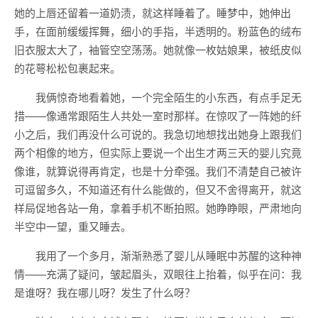
她的上唇还留着一道奶渍，就这样睡着了。睡梦中，她伸出
手，在面前缓缓挥舞，细小的手指，半透明的。粉蓝色的绒布
旧衣服太大了，袖管空空荡荡。她就像一枚姑娘果，被纸皮似
的花萼松松包裹起来。
我俩惊奇地看着她，一个完全陌生的小东西，有点手足无
措——像通常跟陌生人共处一室时那样。在惊叹了一阵她的纤
小之后，我们再没什么可说的。我急切地想找出她身上跟我们
两个相像的地方，但实际上要说一个出生才两三天的婴儿究竟
像谁，就算说得再肯定，也是十分牵强。我们不清楚自己被许
可逗留多久，不知道还有什么能做的，但又不舍得离开，就这
样局促地各站一角，拿着手机不断拍照。她睁睁眼，严肃地向
半空中一望，重又睡去。
我用了一个多月，渐渐熟悉了婴儿从睡眠中苏醒的这种神
情——充满了疑问，皱起眉头，双眼往上抬着，似乎在问：我
是谁呀？我在哪儿呀？发生了什么呀？