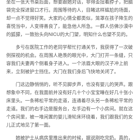
坐在一张大书桌后面，想要跟她对话，非得歪扭着脖子，把脑
袋完全探进窗口才行。周围等待的人，目睹这样尴尬的场面，
却一点不觉得好笑。大家的心情全都类似，笼罩在孩子降生的
喜悦当中，人变得善良了，能急他人所急。一群人仿佛沙漠中
的狐獴，一致抬头向NICU的大门望，明知什么也望不见的。
多亏在医院工作的老同学帮忙打通关节，我获得了一次破
例探视的机会。在周围人艳羡的眼光中，大门打开一条缝，只
容我们夫妻两个侧着身子进入。一个浓眉大眼的汉子冲上前
来，立刻被护士挡住。大门在我们身后飞快地关闭了。
门这边静悄悄的，听不见脚步声，也没有婴儿的哭声。跟
想象中不同，在我面前并没有好几十个小宝宝睡在好几十张小
床里头。一条稀松平常的走道，连通着尽头另一条稀松平常的
走道。我们的右手边是服务台，左手边有一个小房间。就在这
个房间里，被一堆闲置的婴儿滑轮床环绕着，我们跟我们的女
儿正式地见了第一面。
她被护士从病房里推出来的时候，据说刚吃完奶。真的，