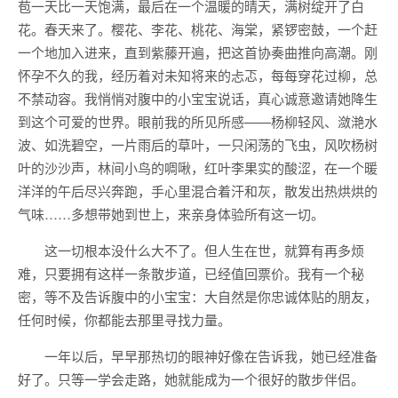
苞一天比一天饱满，最后在一个温暖的晴天，满树绽开了白
花。春天来了。樱花、李花、桃花、海棠，紧锣密鼓，一个赶
一个地加入进来，直到紫藤开遍，把这首协奏曲推向高潮。刚
怀孕不久的我，经历着对未知将来的忐忑，每每穿花过柳，总
不禁动容。我悄悄对腹中的小宝宝说话，真心诚意邀请她降生
到这个可爱的世界。眼前我的所见所感——杨柳轻风、潋滟水
波、如洗碧空，一片雨后的草叶，一只闲荡的飞虫，风吹杨树
叶的沙沙声，林间小鸟的啁啾，红叶李果实的酸涩，在一个暖
洋洋的午后尽兴奔跑，手心里混合着汗和灰，散发出热烘烘的
气味……多想带她到世上，来亲身体验所有这一切。
这一切根本没什么大不了。但人生在世，就算有再多烦
难，只要拥有这样一条散步道，已经值回票价。我有一个秘
密，等不及告诉腹中的小宝宝：大自然是你忠诚体贴的朋友，
任何时候，你都能去那里寻找力量。
一年以后，早早那热切的眼神好像在告诉我，她已经准备
好了。只等一学会走路，她就能成为一个很好的散步伴侣。