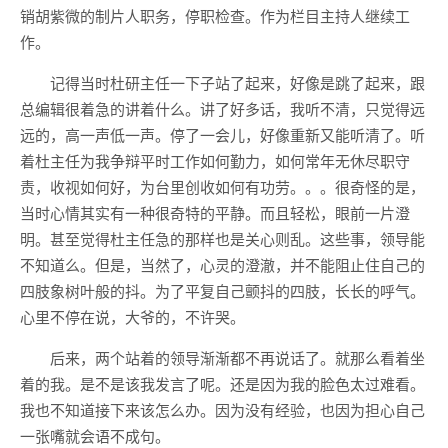
销胡紫微的制片人职务，停职检查。作为栏目主持人继续工
作。
记得当时杜研主任一下子站了起来，好像是跳了起来，跟
总编辑很着急的讲着什么。讲了好多话，我听不清，只觉得远
远的，高一声低一声。停了一会儿，好像重新又能听清了。听
着杜主任为我争辩平时工作如何勤力，如何常年无休尽职守
责，收视如何好，为台里创收如何有功劳。。。很奇怪的是，
当时心情其实有一种很奇特的平静。而且轻松，眼前一片澄
明。甚至觉得杜主任急的那样也是关心则乱。这些事，领导能
不知道么。但是，当然了，心灵的澄澈，并不能阻止住自己的
四肢象树叶般的抖。为了平复自己颤抖的四肢，长长的呼气。
心里不停在说，大爷的，不许哭。
后来，两个站着的领导渐渐都不再说话了。就那么看着坐
着的我。是不是该我发言了呢。还是因为我的脸色太过难看。
我也不知道接下来该怎么办。因为没有经验，也因为担心自己
一张嘴就会语不成句。