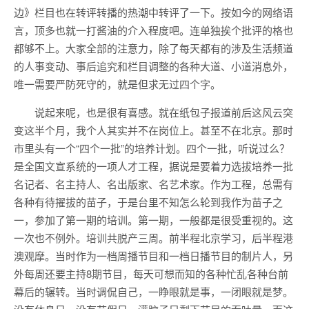
边》栏目也在转评转播的热潮中转评了一下。按如今的网络语
言，顶多也就一打酱油的介入程度吧。连单独挨个批评的格也
都够不上。大家全部的注意力，除了每天都有的涉及生活频道
的人事变动、事后追究和栏目调整的各种大道、小道消息外，
唯一需要严防死守的，就是但求无过四个字。
说起来呢，也是很有喜感。就在纸包子报道前后这风云突
变这半个月，我个人其实并不在岗位上。甚至不在北京。那时
市里头有一个“四个一批”的培养计划。四个一批，听说过么？
是全国文宣系统的一项人才工程，据说是要着力选拔培养一批
名记者、名主持人、名出版家、名艺术家。作为工程，总需有
各种有待擢拔的苗子，于是台里不知怎么轮到我作为苗子之
一，参加了第一期的培训。第一期，一般都是很受重视的。这
一次也不例外。培训共脱产三周。前半程北京学习，后半程港
澳观摩。当时作为一档周播节目和一档日播节目的制片人，另
外每周还要主持8期节目，每天可想而知的各种忙乱各种台前
幕后的辗转。当时调侃自己，一睁眼就是事，一闭眼就是梦。