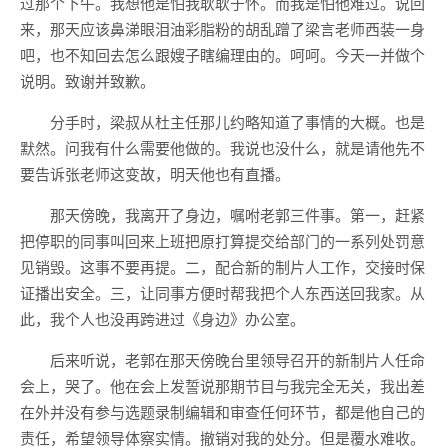
过那个下午。我想他是怕我耿耿于怀。而我是怕他难过。说回
来，那天应该鼻涕眼泪油彩脂粉的胡乱蹭了梁言老师西装一身
吧，也不知回去怎么跟嫂子瞎编理由的。呵呵。今天一并做个
说明。致谢并致歉。
分手时，梁叔从杜主任那儿约略知道了事情的大概。也是
默然。问我有什么需要他做的。我说也没什么，就是请他先不
要告诉张老师这变故，明天他也有直播。
那天傍晚，我离开了身边，嘱咐老郭三件事。第一，赶紧
把停职的同事叫回来上班把原打算提交给部门的一系列处罚意
见销毁。这事不要再提。二，配合新的制片人工作，交接时保
证播出安全。三，让同事方便时帮我把个人东西送回我家。从
此，我个人也没再跨进过《身边》办公室。
后来听说，老郭在那天傍晚台里领导召开的新制片人任命
会上，哭了。他在会上发誓说那期节目与我完全无关，我出差
在外并没有参与选题录制编辑和审查任何环节，都是他自己的
责任，希望领导体察实情。撤销对我的处分。但是覆水难收。