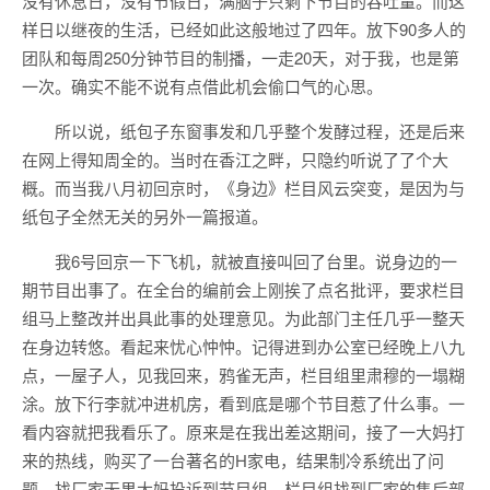
没有休息日，没有节假日，满脑子只剩下节目的吞吐量。而这
样日以继夜的生活，已经如此这般地过了四年。放下90多人的
团队和每周250分钟节目的制播，一走20天，对于我，也是第
一次。确实不能不说有点借此机会偷口气的心思。
所以说，纸包子东窗事发和几乎整个发酵过程，还是后来
在网上得知周全的。当时在香江之畔，只隐约听说了了个大
概。而当我八月初回京时，《身边》栏目风云突变，是因为与
纸包子全然无关的另外一篇报道。
我6号回京一下飞机，就被直接叫回了台里。说身边的一
期节目出事了。在全台的编前会上刚挨了点名批评，要求栏目
组马上整改并出具此事的处理意见。为此部门主任几乎一整天
在身边转悠。看起来忧心忡忡。记得进到办公室已经晚上八九
点，一屋子人，见我回来，鸦雀无声，栏目组里肃穆的一塌糊
涂。放下行李就冲进机房，看到底是哪个节目惹了什么事。一
看内容就把我看乐了。原来是在我出差这期间，接了一大妈打
来的热线，购买了一台著名的H家电，结果制冷系统出了问
题，找厂家无果大妈投诉到节目组。栏目组找到厂家的售后部