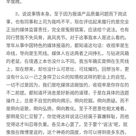
早或晚。
3，说说事情本身。至于因为报道产品质量问题而下岗这
事，也有同事和上司为我鸣不平，现在评估起来履行的是完全
正当的媒体监督责任，完全是冤假错案，应该给个说法。也有
同行赞我不失风骨，高风亮节。对于这事我本人是这么看的。
常年从事中国特色的媒体报道的，都知道这句话：收视率是生
命线，导向是生死线。媒体人在这两者之间挣扎，与钻进风箱
的老鼠，在境遇上本也没什么不同。我当年确实是倒在生死线
上，现在想来，却也没什么可悲壮、可炫耀的。回想当年，更
没有什么以一己之身捍卫公众的知情权这样的职业上的自觉。
一切不过是因为，我们是吃媒体这碗饭的，收视率是你存在的
不二前提。都知道坏消息是好新闻的道理，于是在具体的选题
操作上，总是不自觉的倒向揭示。倒向挖掘。倒向质疑。而不
是倒向讴歌，倒向弘扬，倒向教化。至于不愿意吃相太难看，
那倒是见仁见智了，你觉得这样说话已经属于寡廉鲜耻，而他
觉得这才叫忍辱负重。各见本心罢了。至于要个“说法”呢，就
像我在微博里说的，这个神奇的国度，你可以得到很多东西，