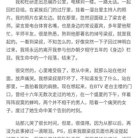
我和杜研走出总编办公室，电梯到一楼。一路无话。一起
回栏目组。在紧挨后门的过厅里，挂着一溜台里主持人的照
片。我的照片在紧左边。就在那里，忽然迎面碰上了梁言老
师。梁言是电台体育名嘴，也是身边的常设嘉宾，多年蒙他帮
忙，半师半友，很是熟悉，熟到他那著名的绰号梁叔，就是我
起的。一看到梁叔，不知怎么的，好像突然一下子回过神明白
过来，我将永远的离开我参与创办朝夕相守五年的《身边》栏
目。我生命中的一个段落，结束了。
很突然的，心里难受极了，悲从中来，就那么站在他对
面，放声痛哭。我想梁叔是吓坏了，不知道发生了什么，站在
那里，一直拍着我的肩膀。现在想起来，在BTV 老台主楼的门
口，曾经十六年无数次走过的地方，在一个盛夏的下午，伴着
阵阵寂寞的蝉鸣，两个并不相干的男人，陪着一个痛哭的女
子，度过了她生命中某个告别的时刻。
站那儿哭了很长时间，但是，很值得。因为从那以后，再
没为此事掉过一滴眼泪。PS，后来我跟梁叔见面也再没提起