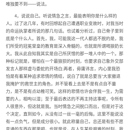
唯独要不到——说法。
4，说说自己。听说情急之言，最能表明你是什么样的
人。过了这几年，有时回想起自己遭遇职业变故时，对我当时
的命运执掌者所说的那几句话。也试着分析过，自己骨子里到
底是个什么人。首先，我，可能我这一代人都逃不脱的是，我
们所受的冠冕堂皇的教育是深入骨髓的，也就是所谓喝狼奶长
大。我从此自知我其实是自己所厌憎的那一堆人中的一个。那
种标记就是，哪怕在一个最狼狈的时刻，也要求自己象外交部
发言人那样虚与委蛇的开场白;再者，毋庸讳言，内心里我恐
怕是有着某种追求悲情的情结，说白了就是总要当“大家撤退
我掩护”的救世主的角色，并不管看上去是不是有点自不量
力，是不是有点幼稚可笑。这样的悲情也许会伴我一生，为需
要的人，相呴以湿；至于最后表达的不再主持这事呢，令所有
人很意外，但这就是我。当时情急之间脱口而出，但是对于这
个决定，直到如今，从没有过一丝一毫的后悔。这里不能说没
有一点负气，但是成分很小。就此称量自己，总还是有些不愿
变通的东西在那里吧。也就是说，在人生某些艰难的时刻，我