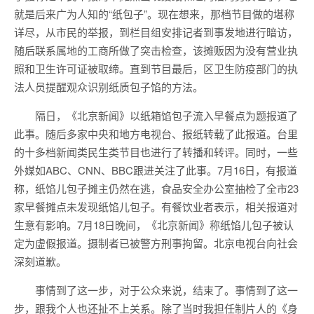
就是后来广为人知的“纸包子”。现在想来，那档节目做的堪称
详尽，从市民的举报，到栏目组安排记者到事发地进行暗访，
随后联系属地的工商所做了突击检查，该摊贩因为没有营业执
照和卫生许可证被取缔。直到节目最后，区卫生防疫部门的执
法人员提醒观众识别纸质包子馅的方法。
隔日，《北京新闻》以纸箱馅包子流入早餐点为题报道了
此事。随后多家中央和地方电视台、报纸转载了此报道。台里
的十多档新闻类民生类节目也进行了转播和转评。同时，一些
外媒如ABC、CNN、BBC跟进关注了此事。7月16日，有报道
称，纸馅儿包子摊主仍然在逃，食品安全办公室抽检了全市23
家早餐摊点未发现纸馅儿包子。有餐饮业者表示，相关报道对
生意有影响。7月18日晚间，《北京新闻》称纸馅儿包子被认
定为虚假报道。摄制者已被警方刑事拘留。北京电视台向社会
深刻道歉。
事情到了这一步，对于公众来说，结束了。事情到了这一
步，跟我个人也还扯不上关系。除了当时我担任制片人的《身