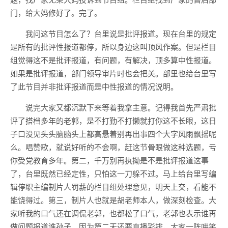
门，给大妈修好了。完了。
我问这节目怎么了？台里说是批评报道。现在台里的规定
是所有的批评性报道都停，所以身边这叫顶风作案。但是栏目
组觉得这不是批评报道，有问题，有解决，顶多算中性报道。
如果是批评报道，部门领导审片时也会把关。部里也给台里写
了此节目并非批评报道而是中性报道的情况说明。
说完大家又都沉默下来等着我拿主意。记得我首先严肃批
评了搭档多年的老郭，是不打勤不打懒就打你这不长眼，这日
子口没见头头脑脑头上都高悬着别再出事四个大字风雨飘摇呢
么。唱赞歌，就说好听的不会啊，赶这节骨眼做这种选题，亏
你受党教育多年。第二，千万别再执拗是不是批评报道这事
了，台里既然已经定性，只怕这一刀躲不过。马上给台里写编
辑停职主编制片人罚薪的栏目组处理意见，明天上交，看能不
能饶得过。第三，制片人也就是胡老师本人，做深刻检查。大
家听我的口气还在调侃老郭，也都松了口气，老郭也表示谁再
做问题报道谁孙子。因为第二天还要直播彩排，大家一阵哄笑