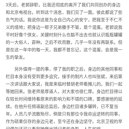
3天后，老郭辞职，比我还彻底的离开了我们共同创办的身边
和北京电视台。听到这个消息，我们见了一面。彼此都说了些
负气的话。我说你这是为全自己内心的安宁，把我至于不仁不
义的境地；把身边一帮子兄弟撒手不管，是个混蛋。老郭说我
平时好像个侠女，关键时刻什么也豁不出去也就认识瓶瓶罐罐
的一大俗人，孬种。之后不欢而散，几乎一年没有再联系。但
是在这一年中的每一天，我都不曾忘记，这个混蛋，会是我一
生的挚友。
另外值得一提的事，停了我的职之后，身边的其他同事和
栏目本身没有受到更多追究，接手的制片人也叫张斌，来后第
一次讲话跟大家说，我是来临时替胡老师看摊儿的。我们一起
等她回来。张老师是厚道人，对大家也很仁厚。身边栏目得以
在较长时间维持着原来的影响力和不错的口碑，要感谢他的延
续。在他升任频道副总监后，身边栏目诸多辗转，已不复当
年。人员几乎流散殆尽，倒是只有那位令我命运逆转的同事，
作为硕果仅存的身边元老，至今还在身边坚守。北京卫视的早
间偶尔还可以看到她做出镜记者的身影。人生如戏。