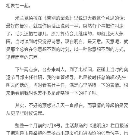
相聚在一起。
米兰昆德拉在《告别的聚会》里说过大概这个意思的话：
最好的告别，就是你俩话正说到一半，突然有个事把你叫走
了。话头还撂在那儿，原打算待会儿继续的，却就此天人永
隔。当时读到时只觉得诗意，现在明白，是天意。天意呢，就
是那个总会在你意想不到的时刻，以一种你意想不到的方式，
迅疾而至的东西。
下午两点多，台办来叫人。到了电梯间，正碰上当时的奥
运节目部主任杜研，我的直管领导。也是被时任总编辑Z先生
叫去问话的。当时看着杜主任，满是心里咯噔一下的表情。想
来他看到我时也差不多是那咯噔一下的样子吧。
其实，不好的预感这几天一直都在。而事情的缘起怕是要
从更早些时候说起。
整整一个月前的7月8号，生活频道的《透明度》栏目报道
了据称是市民举报的早摊点出现废纸和进肉馅的劣质包子，也