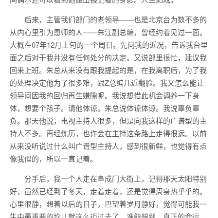
后来，主管我们部门的老领导——也是北京台为数不多的
从内心里引为恩师的人——朱江副总编，曾经约着见过一面。
大概在07年12月上旬的一个周日。先问我的近况，告诉我台里
面之后对于我并没有任何处分的决定。又说部里很忙，建议我
回来上班。朱总从来没有跟我提起的是，在我离职后，为了我
的处理决定他为了很多难，跟Z总编几近翻脸。我又怎么能让
领导间因我的回归再生嫌隙呢。我说想借此机会调养一下身
体，想要个孩子。请他体谅。朱总说体谅体谅。我说辜负辜
负。那天他说，电视主持人很多，但是向我这样的广谱型的主
持人不多。再经炼历，也许会在主持这条路上走得很远。以前
从来没听说过什么叫广谱型主持人，感到很新鲜，也觉得有点
像我似的，所以一直记着。
分手后，我一个人走在阜成门大街上，记得那天太阳特别
好，虽然已经到了冬天，走着走着，还是觉得周身热乎乎的。
心里很静，想着以后的日子，巴望着岁月静好，觉得可能我一
生中最重要的坎儿就这么迈过去了。谁能想到，真正的命运，