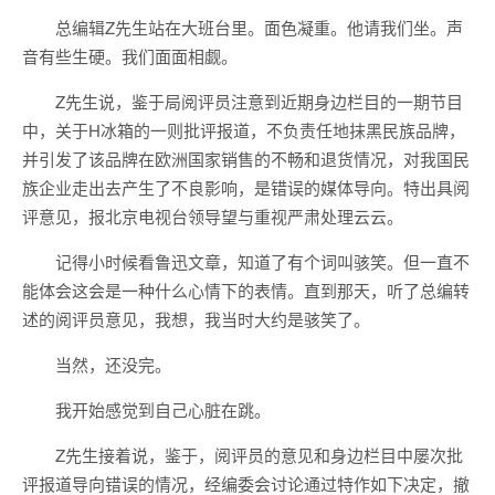
总编辑Z先生站在大班台里。面色凝重。他请我们坐。声
音有些生硬。我们面面相觑。
Z先生说，鉴于局阅评员注意到近期身边栏目的一期节目
中，关于H冰箱的一则批评报道，不负责任地抹黑民族品牌，
并引发了该品牌在欧洲国家销售的不畅和退货情况，对我国民
族企业走出去产生了不良影响，是错误的媒体导向。特出具阅
评意见，报北京电视台领导望与重视严肃处理云云。
记得小时候看鲁迅文章，知道了有个词叫骇笑。但一直不
能体会这会是一种什么心情下的表情。直到那天，听了总编转
述的阅评员意见，我想，我当时大约是骇笑了。
当然，还没完。
我开始感觉到自己心脏在跳。
Z先生接着说，鉴于，阅评员的意见和身边栏目中屡次批
评报道导向错误的情况，经编委会讨论通过特作如下决定，撤