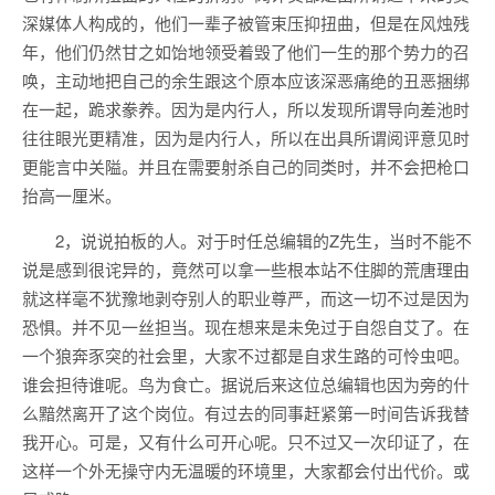
深媒体人构成的，他们一辈子被管束压抑扭曲，但是在风烛残
年，他们仍然甘之如饴地领受着毁了他们一生的那个势力的召
唤，主动地把自己的余生跟这个原本应该深恶痛绝的丑恶捆绑
在一起，跪求豢养。因为是内行人，所以发现所谓导向差池时
往往眼光更精准，因为是内行人，所以在出具所谓阅评意见时
更能言中关隘。并且在需要射杀自己的同类时，并不会把枪口
抬高一厘米。
2，说说拍板的人。对于时任总编辑的Z先生，当时不能不
说是感到很诧异的，竟然可以拿一些根本站不住脚的荒唐理由
就这样毫不犹豫地剥夺别人的职业尊严，而这一切不过是因为
恐惧。并不见一丝担当。现在想来是未免过于自怨自艾了。在
一个狼奔豕突的社会里，大家不过都是自求生路的可怜虫吧。
谁会担待谁呢。鸟为食亡。据说后来这位总编辑也因为旁的什
么黯然离开了这个岗位。有过去的同事赶紧第一时间告诉我替
我开心。可是，又有什么可开心呢。只不过又一次印证了，在
这样一个外无操守内无温暖的环境里，大家都会付出代价。或