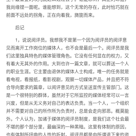
我尚缘铿一面呢。谁能想到，这个无常的存在，此时恰巧就在
前面不远处的拐角，正在向着我，旖旎而来。
后记
1，说说阅评员。我想我不是第一个因为阅评员的阅评意
见而离开工作岗位的媒体人，也不会是最后一个。阅评员是我
们这里独具特色的媒体管理角色。它没有任何显在的权力，又
有着大无其外的作用。大到也许一篇文章，就可以葬送一个人
的职业生涯。它主要由退休的媒体人士构成，唯一的任务就是
看电视，看报纸，看影视剧，观察一切媒体产品，并且把不符
合导向要求的篇章，以阅评意见的方式呈送宣传主管部门。这
是一个很特别的群体，虽然对于它所监控的媒体经常可以一言
兴废，但是从无义务对自己的表达负责。当一个人，一个组织
并不需要对自己的所作所为负责时，总是会走向邪恶。概莫能
外。个人认为，加诸于媒体的阅评员制度，是我们这个社会最
不堪的那个部分里，最幽深的一种黑暗。这里有体制的原因，
也有体制所扭曲的人性的折射。阅评员都是由所谓退下来的资