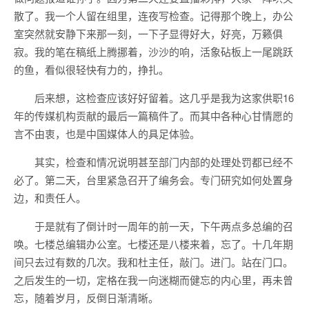
散了。我一个人留在组里，连夜写检查。记得那个晚上，办公
室突然就安静下来那一刻，一下子显得好大，好亮，万籁俱
寂。我的笔在稿纸上腾挪着，沙沙的响，活象砧板上一尾跳跃
的鱼，看似很轻快有力的，挣扎。
后来想，这检查应该好好留着。这几乎是我为这家供职16
年的传媒机构贡献的最后一篇稿件了。而其中各种心甘情愿的
言不由衷，也是中国媒体人的具足体验。
其实，检查和情况说明甚至部门内部的处理处罚都已经不
必了。第二天，台里紧急召开了编务会。专门研究如何处置身
边，和责任人。
于是就有了倒计时一周年的前一天，下午两点多总编的召
唤。七楼总编辑办公室。七楼还是八楼来着，忘了。十几年期
间只去过有数的几次。我和杜主任，敲门。进门。站在门口。
之后发生的一切，定格在我一向迷糊而健忘的内心里，再未曾
忘，随着岁月，反倒日渐清晰。