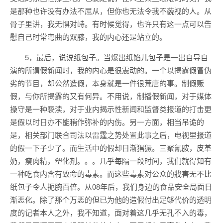
是那种也许没有办法不屈从，但你也无法令我不藐视的人。从
骨子里讲，我无惧对峙。有时候觉得，也许只有这一点可以告
慰自己时常弯曲的双膝，我的内心还是站立的。
5，最后，说说纸包子。当爆出纸馅儿包子是一出自导自
演的所谓假新闻时，我的内心是很震动的。一个以揭露假冒伪
劣的节目，却公然造假，本身就是一件很荒唐的事。制假贩
假，与你所揭露的又有何异。不用说，制播假新闻，对于媒体
操守是一种亵渎，对于业内揭示性新闻和监督类报道的打击更
是假以时日亦不能稍作弥补的内伤。另一方面，相当吊诡的
是，相关部门联合司法以雷霆之势处置此事之后，电视里报道
的假一下子少了。而生活中的假却日渐猖獗。三聚氰胺，皮革
奶，瘦肉精，塑化剂。。。几乎每隔一段时间，我们就得知有
一种吃食内含有致命的毒素。而这些毒素对公众的戕害无不比
纸包子令人扼腕百倍。从08年后，我们身边的食品安全局面日
渐恶化。除了那个万恶的但已为他的造假付出足够代价的透明
度的记者本人之外，我不知道，面对着这几乎无孔不入的毒，