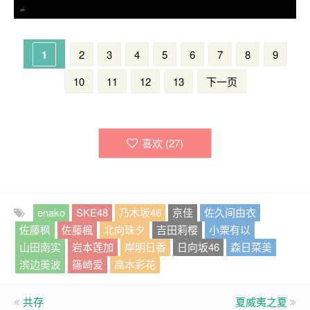
1
2
3
4
5
6
7
8
9
10
11
12
13
下一页
喜欢 (
27
)
enako
SKE48
乃木坂46
京佳
佐久间由衣
佐藤枫
佐藤楓
北向珠夕
吉田莉樱
小栗有以
山田南实
岩本莲加
岸明日香
日向坂46
森日菜美
滨边美波
篠崎爱
高本彩花
共存
夏威夷之夏