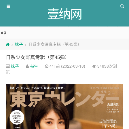
壹纳网
妹子
日系少女写真专辑（第45弹）
>
>
日系少女写真专辑（第45弹）
妹子
书生
4年前 (2022-03-18)
34838次浏
览