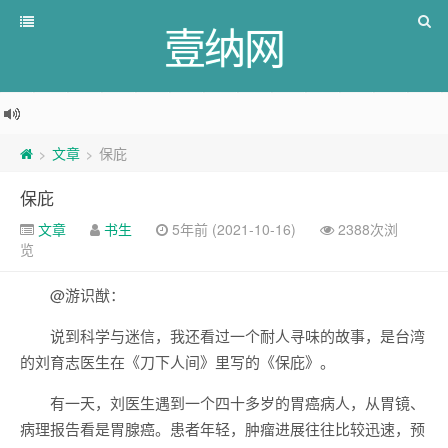
壹纳网
文章
保庇
>
>
保庇
文章
书生
5年前 (2021-10-16)
2388次浏
览
@游识猷：
说到科学与迷信，我还看过一个耐人寻味的故事，是台湾
的刘育志医生在《刀下人间》里写的《保庇》。
有一天，刘医生遇到一个四十多岁的胃癌病人，从胃镜、
病理报告看是胃腺癌。患者年轻，肿瘤进展往往比较迅速，预