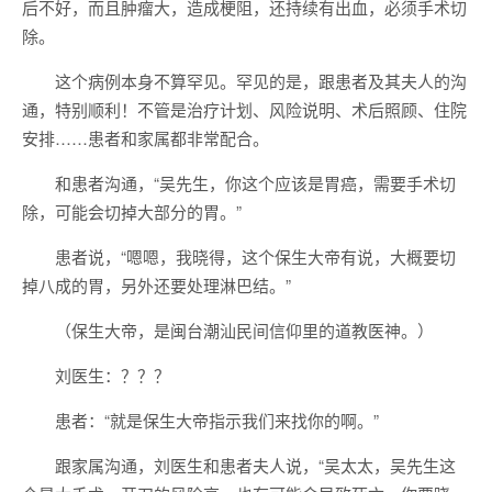
后不好，而且肿瘤大，造成梗阻，还持续有出血，必须手术切
除。
这个病例本身不算罕见。罕见的是，跟患者及其夫人的沟
通，特别顺利！不管是治疗计划、风险说明、术后照顾、住院
安排……患者和家属都非常配合。
和患者沟通，“吴先生，你这个应该是胃癌，需要手术切
除，可能会切掉大部分的胃。”
患者说，“嗯嗯，我晓得，这个保生大帝有说，大概要切
掉八成的胃，另外还要处理淋巴结。”
（保生大帝，是闽台潮汕民间信仰里的道教医神。）
刘医生：？？？
患者：“就是保生大帝指示我们来找你的啊。”
跟家属沟通，刘医生和患者夫人说，“吴太太，吴先生这