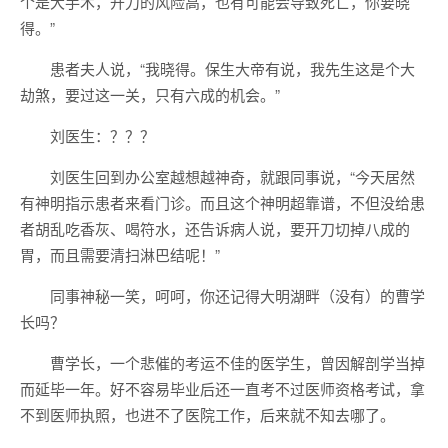
个是大手术，开刀的风险高，也有可能会导致死亡，你要晓
得。”
患者夫人说，“我晓得。保生大帝有说，我先生这是个大
劫煞，要过这一关，只有六成的机会。”
刘医生：？？？
刘医生回到办公室越想越神奇，就跟同事说，“今天居然
有神明指示患者来看门诊。而且这个神明超靠谱，不但没给患
者胡乱吃香灰、喝符水，还告诉病人说，要开刀切掉八成的
胃，而且需要清扫淋巴结呢！”
同事神秘一笑，呵呵，你还记得大明湖畔（没有）的曹学
长吗？
曹学长，一个悲催的考运不佳的医学生，曾因解剖学当掉
而延毕一年。好不容易毕业后还一直考不过医师资格考试，拿
不到医师执照，也进不了医院工作，后来就不知去哪了。