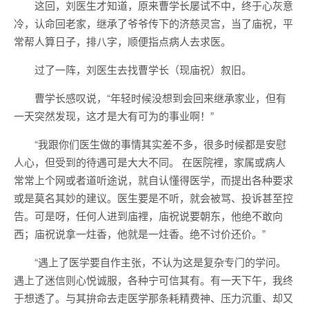
这回，刘医生才知道，原来曹学长屡试不中，终于心灰意
冷，认命回老家，继承了爷爷传下的济慈灵宫，当了庙祝，平
常帮人算日子，排八字，顺便指点病人去求医。
过了一阵，刘医生去找曹学长（现庙祝）叙旧。
曹学长感叹说，“年轻时候没想到会回来继承家业，但有
一天突然发现，这才是大有可为的事业啊！”
“我跟你们医生做的事情其实差不多，很多时候都是安慰
人心，但受到的待遇可是大大不同。 在医院裡，家属或病人
常常上个网或者道听途说，就自认懂得医学，而提出各种要求
或是莫名其妙的建议。医生要是不听，就会被骂、投诉甚至控
告。可是呀，任何人进到庙裡，庙祝说要朝东，他绝不敢向
西；庙祝说拿一炷香，他就是一炷香。绝不讨价还价。”
“遇上了医学要自作主张，不认为这是复杂专门的学问。
遇上了迷信则心悦诚服，各种宁可信其有。有一天下午，我终
于想透了。与其拚命去走医学那条耗精费神、压力沉重、却又