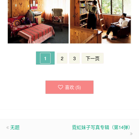
1
2
3
下一页
喜欢 (
5
)
无题
霓虹妹子写真专辑（第14弹）