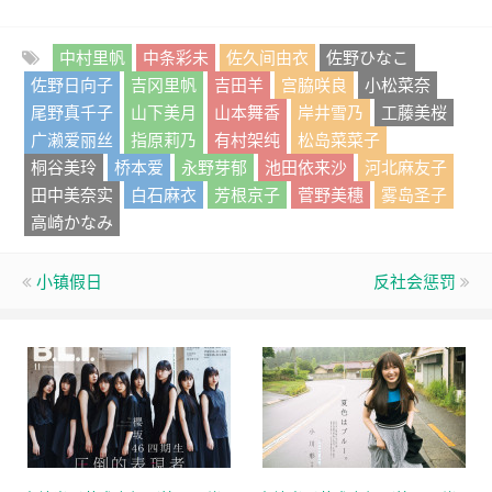
中村里帆
中条彩未
佐久间由衣
佐野ひなこ
佐野日向子
吉冈里帆
吉田羊
宫脇咲良
小松菜奈
尾野真千子
山下美月
山本舞香
岸井雪乃
工藤美桜
广濑爱丽丝
指原莉乃
有村架纯
松岛菜菜子
桐谷美玲
桥本爱
永野芽郁
池田依来沙
河北麻友子
田中美奈实
白石麻衣
芳根京子
菅野美穗
雾岛圣子
高崎かなみ
小镇假日
反社会惩罚