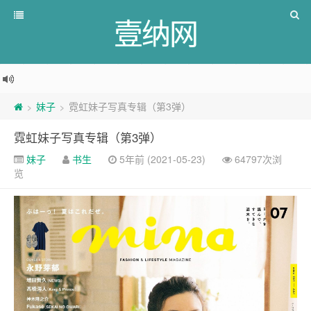
壹纳网
妹子
霓虹妹子写真专辑（第3弹）
>
>
霓虹妹子写真专辑（第3弹）
妹子
书生
5年前 (2021-05-23)
64797次浏
览