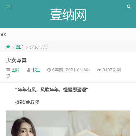
壹纳网
图片
少女写真
>
>
少女写真
图片
书生
6年前 (2021-01-30)
9197次浏
览
“年年有风，风吹年年，慢慢即漫漫”
摄影/叁叔叔