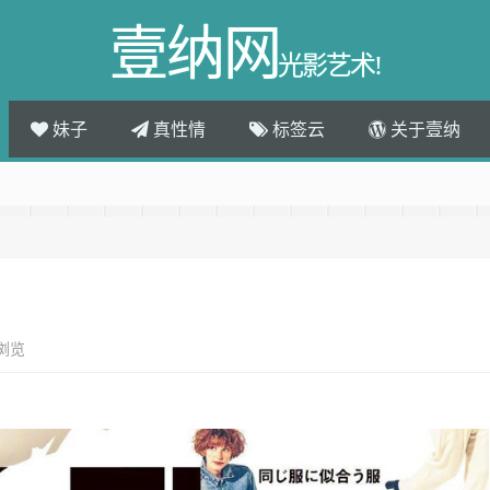
壹纳网
光影艺术!
妹子
真性情
标签云
关于壹纳
次浏览
。