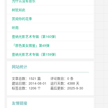
为什么没有音乐
树犹如此
赏阅你的花季
听雨
壹纳光影艺术专辑（第160弹）
「原色美女图鉴」第49弹
壹纳光影艺术专辑（第159弹）
网站统计
文章总数：1521 篇
评论数目：0 条
建站日期：2014-08-01
运行天数：4388 天
标签总数：1206 个
最后更新：2025-9-30
友情链接