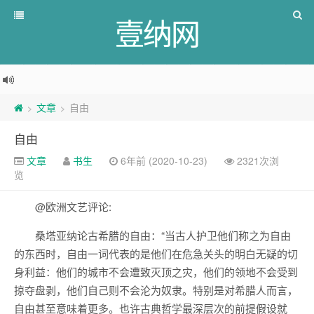
壹纳网
文章
自由
>
>
自由
文章
书生
6年前 (2020-10-23)
2321次浏
览
@欧洲文艺评论:
桑塔亚纳论古希腊的自由：“当古人护卫他们称之为自由
的东西时，自由一词代表的是他们在危急关头的明白无疑的切
身利益：他们的城市不会遭致灭顶之灾，他们的领地不会受到
掠夺盘剥，他们自己则不会沦为奴隶。特别是对希腊人而言，
自由甚至意味着更多。也许古典哲学最深层次的前提假设就