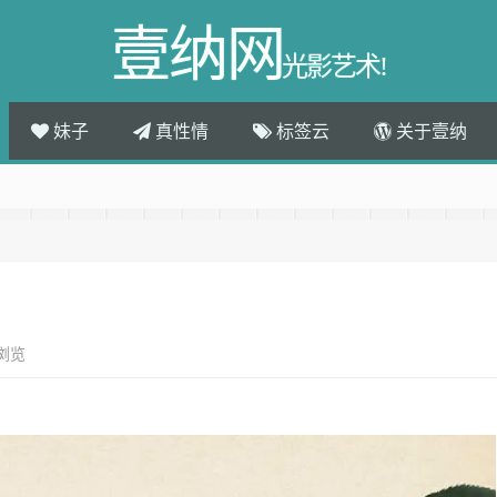
壹纳网
光影艺术!
妹子
真性情
标签云
关于壹纳
次浏览