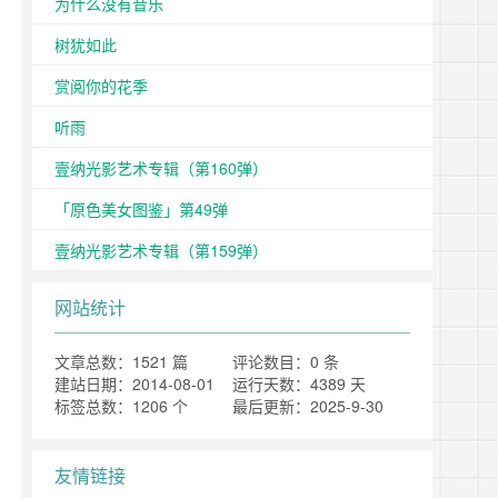
为什么没有音乐
树犹如此
赏阅你的花季
听雨
壹纳光影艺术专辑（第160弹）
「原色美女图鉴」第49弹
壹纳光影艺术专辑（第159弹）
网站统计
文章总数：1521 篇
评论数目：0 条
建站日期：2014-08-01
运行天数：4389 天
标签总数：1206 个
最后更新：2025-9-30
友情链接