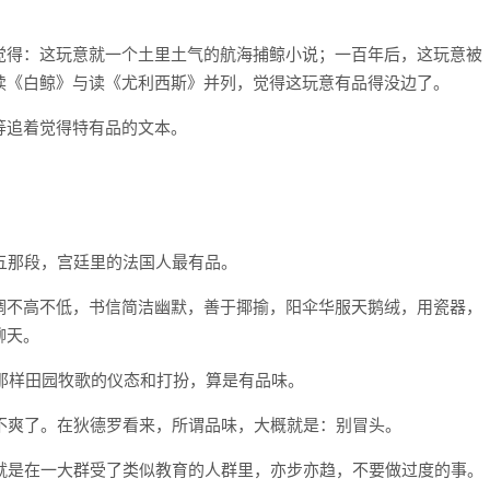
觉得：这玩意就一个土里土气的航海捕鲸小说；一百年后，这玩意被
读《白鲸》与读《尤利西斯》并列，觉得这玩意有品得没边了。
等追着觉得特有品的文本。
五那段，宫廷里的法国人最有品。
调不高不低，书信简洁幽默，善于揶揄，阳伞华服天鹅绒，用瓷器，
聊天。
得那样田园牧歌的仪态和打扮，算是有品味。
不爽了。在狄德罗看来，所谓品味，大概就是：别冒头。
就是在一大群受了类似教育的人群里，亦步亦趋，不要做过度的事。