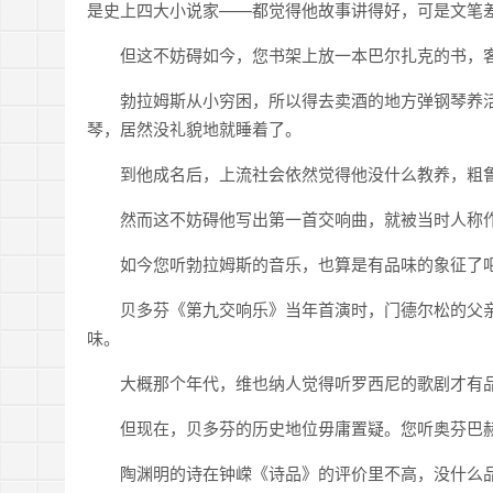
是史上四大小说家——都觉得他故事讲得好，可是文笔
但这不妨碍如今，您书架上放一本巴尔扎克的书，
勃拉姆斯从小穷困，所以得去卖酒的地方弹钢琴养
琴，居然没礼貌地就睡着了。
到他成名后，上流社会依然觉得他没什么教养，粗
然而这不妨碍他写出第一首交响曲，就被当时人称作
如今您听勃拉姆斯的音乐，也算是有品味的象征了
贝多芬《第九交响乐》当年首演时，门德尔松的父
味。
大概那个年代，维也纳人觉得听罗西尼的歌剧才有
但现在，贝多芬的历史地位毋庸置疑。您听奥芬巴
陶渊明的诗在钟嵘《诗品》的评价里不高，没什么