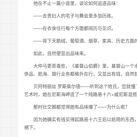
他在不止一篇小说里，谈论如何追逐品味：
——去贵妇人的宅子与舞会里多加历练。
——在衣食住行每个方面都阅历与见识。
——背下天鹅绒、葡萄酒、烟草、家具、历史方面
如此，自然便显出品味来。
大仲马更恶毒些，《基督山伯爵》里，基督山一个水
侈品、航海、银行业务都格外在行，又显出有钱，自然
贝阿特丽丝·罗斯柴尔德——听到这个姓氏，您就
艺术时，她在尼斯海岬造了一个纯路易十六+威尼斯混
那时社交圈都觉得她有品味爆了——为什么呢？
因为她确实有钱买得起路易十六王后以前用的东西
裙下。