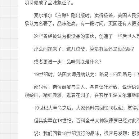
明诗便成了品味象征了。
麦尔维尔《白鲸》刚出版时，卖得极差，美国人民
承认为名著了，品味绝高。有一段时间，英国还有人把
这些曾经被认为很没品的家伙，创造了一些后世人
那么问题来了：这几位爷，算是有品还是没品呢？
或者更进一步：品味到底是什么？
19世纪时，法国大师丹纳认为：路易十四到路易十
那时候，诸位爵爷与夫人，各自谈吐雅致，说话语
观绘画，精细典雅，逛着花园子，在客厅里温文尔雅地
19世纪大革命之后，大家还时常回忆18世纪，觉
但其实早在18世纪，百科全书大神狄德罗已经对此
说：我们回看18世纪流行的品味，很容易发现：那