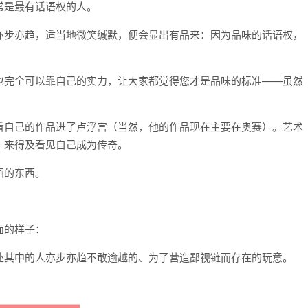
常是最有话语权的人。
亦步亦趋，适当地微笑缄默，便会显出有品来：因为品味的话语权，
也完全可以靠自己的实力，让大家都觉得您才是品味的标准——虽然
看自己的作品进了卢浮宫（当然，他的作品现在主要在奥赛）。艺术
，来得及看见自己成为传奇。
画的东西。
。
面的样子：
处其中的人亦步亦趋不敢逾越的、为了营造鄙视链而存在的玩意。