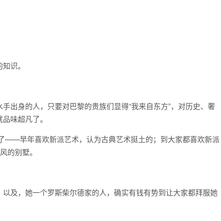
的知识。
手出身的人，只要对巴黎的贵族们显得“我来自东方”，对历史、奢
就品味超凡了。
懂了——早年喜欢新派艺术，认为古典艺术挺土的；到大家都喜欢新派
搭风的别墅。
，以及，她一个罗斯柴尔德家的人，确实有钱有势到让大家都拜服她