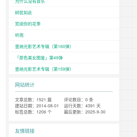
为什么没有音乐
树犹如此
赏阅你的花季
听雨
壹纳光影艺术专辑（第160弹）
「原色美女图鉴」第49弹
壹纳光影艺术专辑（第159弹）
网站统计
文章总数：1521 篇
评论数目：0 条
建站日期：2014-08-01
运行天数：4391 天
标签总数：1206 个
最后更新：2025-9-30
友情链接