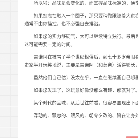
所以啦：品味是会变化的，而掌握品味标准的，通
如果您志在融入一个圈子，那只要稍微跟随着大家
通常不由你操控，也不必强自去摆谱。
如果您的实力够硬气，大可以继续特立独行。最后
这可能需要一定的时间。
雷诺阿在被骂了半个世纪粗俗后，到七十多岁亲眼
史家半开玩笑地说，主要是雷诺阿（和莫奈）活得够长
虽然他们自己估计没太在乎，一直在继续画自己想
如果您发现了，这玩意好像没那么有趣，那就对了
某个时代的品味，从后世往前看，很容易显现出下
浮动的、飘忽的、跟风的、朝令夕改的、旨在让身