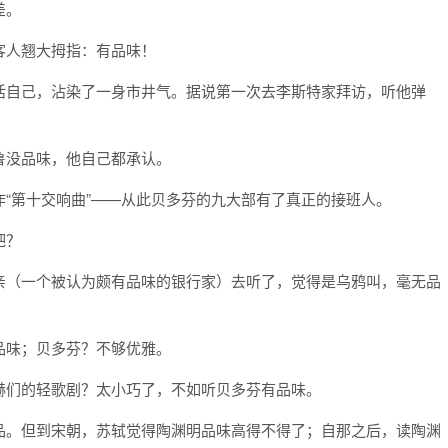
差。
客人翘大拇指：有品味！
活自己，沾染了一身市井气。据说第一次去李斯特家拜访，听他弹
鲁没品味，他自己都承认。
“第十交响曲”——从此贝多芬的九大部有了真正的接班人。
吧？
亲（一个被认为颇有品味的银行家）去听了，觉得是乌鸦叫，毫无品
品味；贝多芬？不够优雅。
赫们的轻歌剧？太小巧了，不如听贝多芬有品味。
品。但到宋朝，苏轼觉得陶渊明品味高得不得了；自那之后，读陶渊