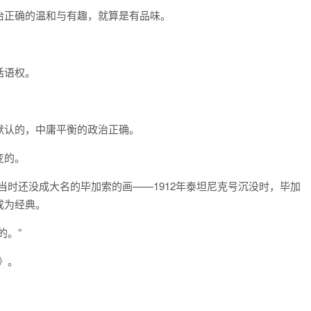
治正确的温和与有趣，就算是有品味。
话语权。
默认的，中庸平衡的政治正确。
变的。
当时还没成大名的毕加索的画——1912年泰坦尼克号沉没时，毕加
成为经典。
的。”
》。