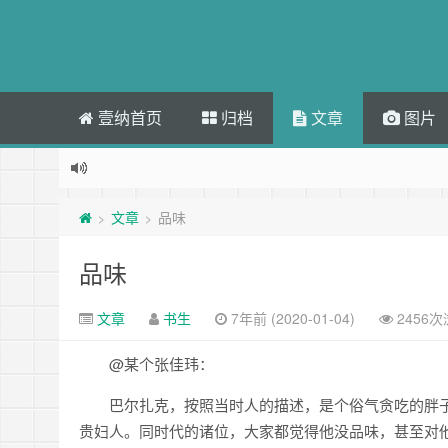
壹纳首页
归档
文章
图片
文章
品味
>
>
品味
文章
书生
7年前 (2020-01-04)
2456
@某个张佳玮：
巴尔扎克，按照当时人的描述，是个俗气贪吃的胖
贵妇人。同时代的诸位，大家都觉得他没品味，甚至对