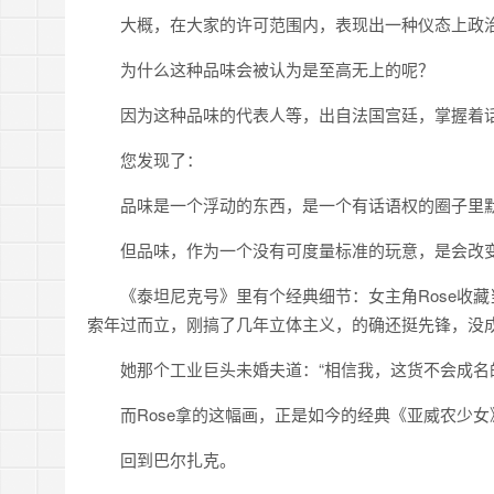
大概，在大家的许可范围内，表现出一种仪态上政
为什么这种品味会被认为是至高无上的呢？
因为这种品味的代表人等，出自法国宫廷，掌握着
您发现了：
品味是一个浮动的东西，是一个有话语权的圈子里
但品味，作为一个没有可度量标准的玩意，是会改
《泰坦尼克号》里有个经典细节：女主角Rose收藏
索年过而立，刚搞了几年立体主义，的确还挺先锋，没
她那个工业巨头未婚夫道：“相信我，这货不会成名
而Rose拿的这幅画，正是如今的经典《亚威农少女
回到巴尔扎克。