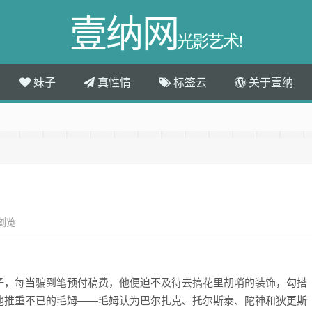
壹纳网
光影艺术!
妹子
真性情
标签云
关于壹纳
次浏览
子，每当骗到笔预付稿费，他便迫不及待去搞花里胡哨的装饰，勾搭
他推重不已的毛姆——毛姆认为巴尔扎克、托尔斯泰、陀神和狄更斯