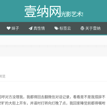
壹纳网
光影艺术!
妹子
真性情
标签云
关于壹纳
次浏览
招呼对方没理我，我都得回去翻微信对话记录，看看是不是我措辞不
空旷的大街上开车，并道时打转向灯晚了点，我回家睡觉前都得嘱咐