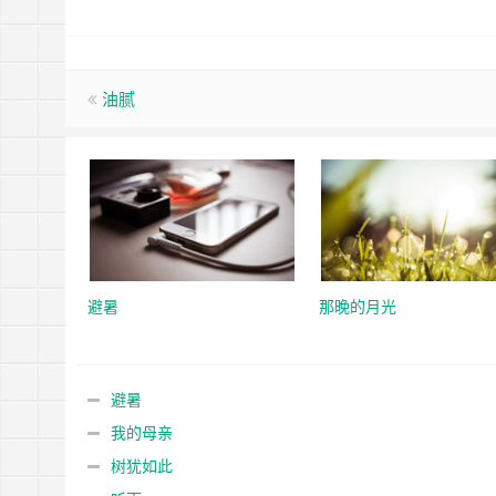
油腻
避暑
那晚的月光
避暑
我的母亲
树犹如此