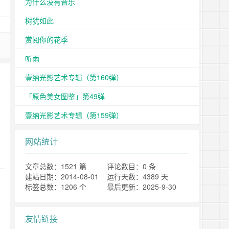
为什么没有音乐
树犹如此
赏阅你的花季
听雨
壹纳光影艺术专辑（第160弹）
「原色美女图鉴」第49弹
壹纳光影艺术专辑（第159弹）
网站统计
文章总数：1521 篇
评论数目：0 条
建站日期：2014-08-01
运行天数：4389 天
标签总数：1206 个
最后更新：2025-9-30
友情链接