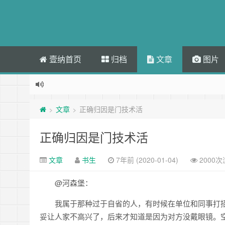
壹纳首页
归档
文章
图片
文章
正确归因是门技术活
>
>
正确归因是门技术活
文章
书生
7年前 (2020-01-04)
2000
@河森堡：
我属于那种过于自省的人，有时候在单位和同事打
妥让人家不高兴了，后来才知道是因为对方没戴眼镜。