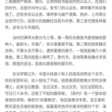
二是做财产继承、赠与、买卖缔结书面契约的公证人，在我们
的时代，这部分叫作公证，有专门的公证处，律师赚不到这笔
钱了。还有非诉讼业务，律师参与破产清算、购并、上市等企
业经济行为，这部分的报酬往往极为丰厚。第三是代理各种案
件，这也与今天相同。
当时的律师大致分为三等，第一等的也像我书里胡操性那
种人，能耐大，手面广、非大案重案不接。第二等的就是魏达
这种，不算大也不算小，遇到重要的案子，一笔就能赚几十两
黄金。第三等的就是小律师了，靠代书、咨询等事务赚点辛苦
钱，按我的说法，就是比擦皮鞋的都可怜。
在法学圈之外，中国大陆很少有人知道吴经熊这个名字，
但在民国年间，这人相当了不起，他是美国密歇根大学的法律
博士，后来当过教授、当过法官、当过议员，当过法院院长，
写过几十本书，还是了不起的翻译家，《新约》有一个版本就
是他的译笔，被称为“优雅典范”，他还是唐诗专家，说王维有
颗天蓝色灵魂的就是他，我最喜欢他评价唐诗的那四个字：温