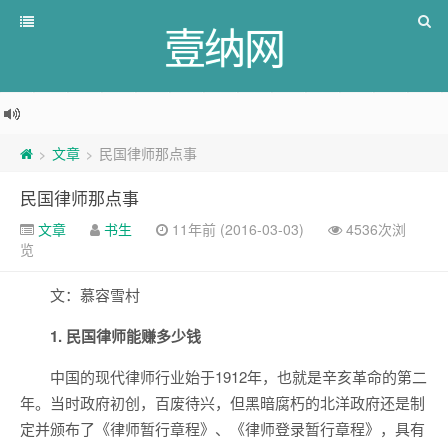
壹纳网
文章
民国律师那点事
>
>
民国律师那点事
文章
书生
11年前 (2016-03-03)
4536次浏
览
文：慕容雪村
1.
民国律师能赚多少钱
中国的现代律师行业始于1912年，也就是辛亥革命的第二
年。当时政府初创，百废待兴，但黑暗腐朽的北洋政府还是制
定并颁布了《律师暂行章程》、《律师登录暂行章程》，具有