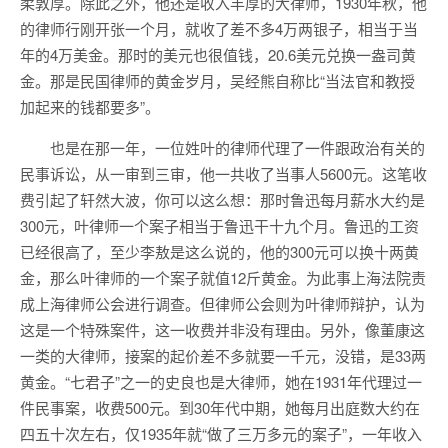
柔敦厚。除此之外，他还是收入丰厚的大律师，1930年秋，他
的律师行刚开张一个月，就收了差不多4万两银子，相当于当
年的4万美金。那时的美元也很值钱，20.6美元兑换一盎司黄
金。那是民国律师的黄金岁月，吴经熊自称比“当法官和教授
加起来的钱都要多”。
也是在那一年，一位姓叶的律师代理了一件跟政治有关的
民事诉讼，从一审到三审，他一共收了当事人5600元。这笔收
费引起了轩然大波，你可以这么想：那时鲁迅每月薪水大约是
300元，叶律师一个案子相当于鲁迅干十九个月。鲁迅的工资
已经很高了，至少李敖是这么说的，他的300元可以换十两黄
金，那么叶律师的一个案子就值12斤黄金。为此事上海法院责
成上海律师公会进行调查。但律师公会则为叶律师辩护，认为
这是一个特殊案件，这一收费并非没有理由。另外，像董康这
一类的大律师，接案的起价差不多就要一千元，没错，是33两
黄金。“七君子”之一的史良也是大律师，她在1931年代理过一
件民事案，收费500元。到30年代中期，她每月出庭数大约在
四五十次左右，仅1935年就“做了三万多元的案子”，一年收入