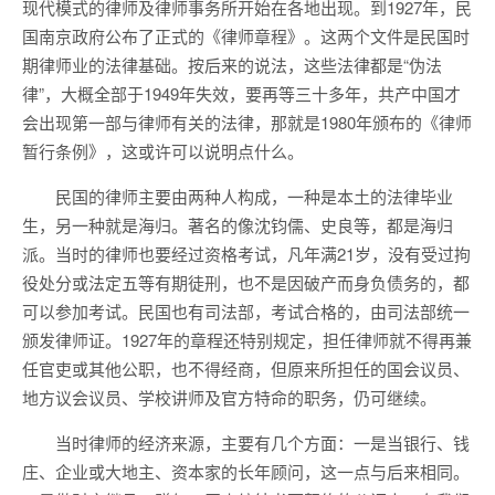
现代模式的律师及律师事务所开始在各地出现。到1927年，民
国南京政府公布了正式的《律师章程》。这两个文件是民国时
期律师业的法律基础。按后来的说法，这些法律都是“伪法
律”，大概全部于1949年失效，要再等三十多年，共产中国才
会出现第一部与律师有关的法律，那就是1980年颁布的《律师
暂行条例》，这或许可以说明点什么。
民国的律师主要由两种人构成，一种是本土的法律毕业
生，另一种就是海归。著名的像沈钧儒、史良等，都是海归
派。当时的律师也要经过资格考试，凡年满21岁，没有受过拘
役处分或法定五等有期徒刑，也不是因破产而身负债务的，都
可以参加考试。民国也有司法部，考试合格的，由司法部统一
颁发律师证。1927年的章程还特别规定，担任律师就不得再兼
任官吏或其他公职，也不得经商，但原来所担任的国会议员、
地方议会议员、学校讲师及官方特命的职务，仍可继续。
当时律师的经济来源，主要有几个方面：一是当银行、钱
庄、企业或大地主、资本家的长年顾问，这一点与后来相同。