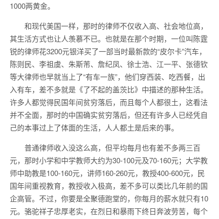
1000两黄金。
和现代美国一样，那时的律师不仅收入高、社会地位高，
其生活方式也让人羡慕不已。也就是在那个时期，一位叫陈霆
锐的律师花3200元银洋买了一部当时最新款的“皮尔卡”汽车，
陈则民、李祖虞、朱斯芾、詹纪凤、徐士浩、江一平、张德钦
等大律师也早就当上了“有车一族”，他们穿西装、吃西餐，出
入有车，差不多就是《了不起的盖茨比》中描述的那种生活。
许多人都觉得民国年间贫穷落后，而且每个人都很土，这看法
并不全面，那时的中国确实贫穷落后，但还有许多人已经凭自
己的本事过上了体面的生活，人人都土是后来的事。
普通律师收入没这么高，但平均每月也有差不多两三百
元，那时小学和中学教师大约为30-100元及70-160元；大学教
师中助教是100-160元，讲师160-260元，教授400-600元，民
国年间重视教育，教授收入极高，差不多可以类比几年前的国
企高管。不过，你要是全聚德跑堂的，你每月的薪水就只有10
元。骆驼祥子忠厚老实，在烈日和暴雨下终日奔波劳苦，每个