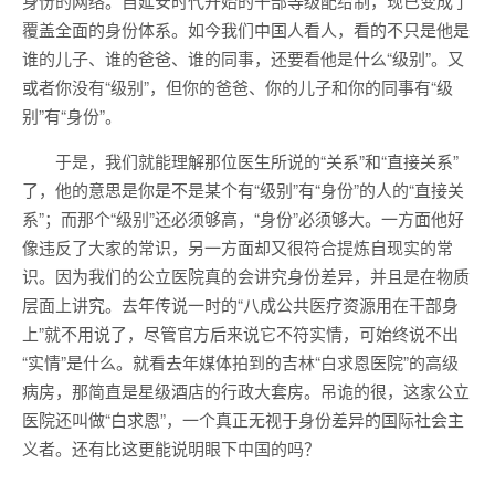
身份的网络。自延安时代开始的干部等级配给制，现已变成了
覆盖全面的身份体系。如今我们中国人看人，看的不只是他是
谁的儿子、谁的爸爸、谁的同事，还要看他是什么“级别”。又
或者你没有“级别”，但你的爸爸、你的儿子和你的同事有“级
别”有“身份”。
于是，我们就能理解那位医生所说的“关系”和“直接关系”
了，他的意思是你是不是某个有“级别”有“身份”的人的“直接关
系”；而那个“级别”还必须够高，“身份”必须够大。一方面他好
像违反了大家的常识，另一方面却又很符合提炼自现实的常
识。因为我们的公立医院真的会讲究身份差异，并且是在物质
层面上讲究。去年传说一时的“八成公共医疗资源用在干部身
上”就不用说了，尽管官方后来说它不符实情，可始终说不出
“实情”是什么。就看去年媒体拍到的吉林“白求恩医院”的高级
病房，那简直是星级酒店的行政大套房。吊诡的很，这家公立
医院还叫做“白求恩”，一个真正无视于身份差异的国际社会主
义者。还有比这更能说明眼下中国的吗？