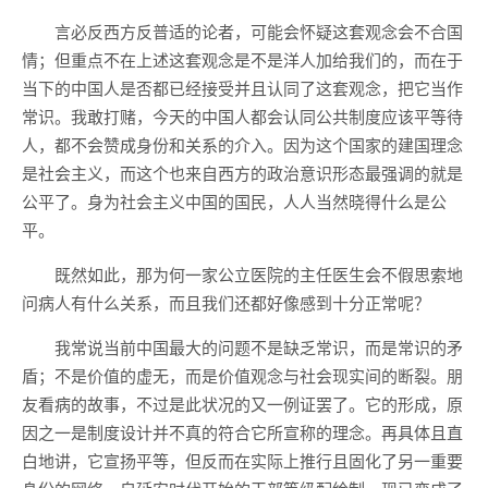
言必反西方反普适的论者，可能会怀疑这套观念会不合国
情；但重点不在上述这套观念是不是洋人加给我们的，而在于
当下的中国人是否都已经接受并且认同了这套观念，把它当作
常识。我敢打赌，今天的中国人都会认同公共制度应该平等待
人，都不会赞成身份和关系的介入。因为这个国家的建国理念
是社会主义，而这个也来自西方的政治意识形态最强调的就是
公平了。身为社会主义中国的国民，人人当然晓得什么是公
平。
既然如此，那为何一家公立医院的主任医生会不假思索地
问病人有什么关系，而且我们还都好像感到十分正常呢？
我常说当前中国最大的问题不是缺乏常识，而是常识的矛
盾；不是价值的虚无，而是价值观念与社会现实间的断裂。朋
友看病的故事，不过是此状况的又一例证罢了。它的形成，原
因之一是制度设计并不真的符合它所宣称的理念。再具体且直
白地讲，它宣扬平等，但反而在实际上推行且固化了另一重要