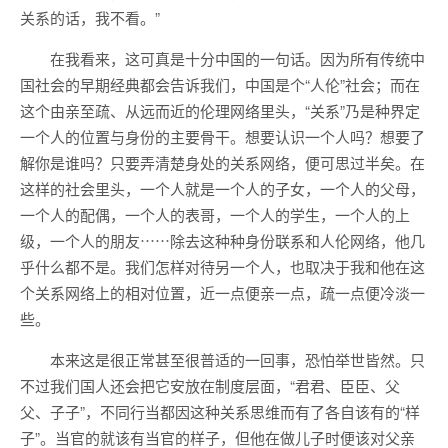
关系的话，我不看。”
在我看来，这可真是十分中国的一句话。因为所有传统中
国社会的早期经典都会告诉我们，中国是个“人伦”社会；而在
这个由亲至疏、从远而近的伦理网络里头，“关系”乃是种界定
一个人的位置与身份的主要骨干。想要认识一个人吗？想要了
解你是谁吗？只要弄清楚身处的关系网络，便可思过半矣。在
这样的社会里头，一个人就是一个人的子女，一个人的父母，
一个人的配偶，一个人的表哥，一个人的学生，一个人的上
级，一个人的朋友⋯⋯除去这种种身份联系和人伦网络，他几
乎什么都不是。我们怎样对待另一个人，也取决于我和他在这
个关系网络上的相对位置，近一点便亲一点，疏一点便冷淡一
些。
本来这是很正常甚至很普适的一回事，恐怕举世皆然。只
不过我们国人还会把它安放在制度层面，“君君、臣臣、父
父、子子”，不同行当都因这种关系思维而有了各自该有的“样
子”。当官的就该有当官的样子，但他在做儿子时便该对父亲