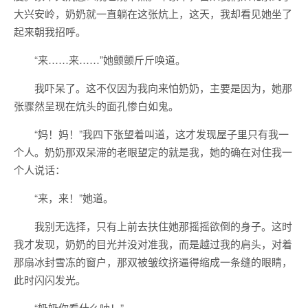
大兴安岭，奶奶就一直躺在这张炕上，这天，我却看见她坐了
起来朝我招呼。
“来……来……”她颤颤斤斤唤道。
我吓呆了。这不仅因为我向来怕奶奶，主要是因为，她那
张骤然呈现在炕头的面孔惨白如鬼。
“妈！妈！”我四下张望着叫道，这才发现屋子里只有我一
个人。奶奶那双呆滞的老眼望定的就是我，她的确在对住我一
个人说话：
“来，来！”她道。
我别无选择，只有上前去扶住她那摇摇欲倒的身子。这时
我才发现，奶奶的目光并没对准我，而是越过我的肩头，对着
那扇冰封雪冻的窗户，那双被皱纹挤逼得缩成一条缝的眼睛，
此时闪闪发光。
“奶奶你看什么呐！”