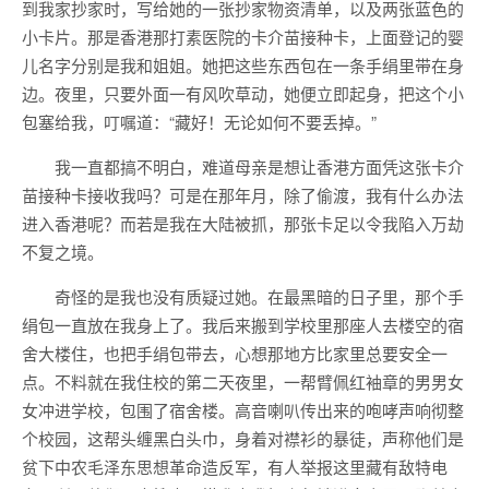
到我家抄家时，写给她的一张抄家物资清单，以及两张蓝色的
小卡片。那是香港那打素医院的卡介苗接种卡，上面登记的婴
儿名字分别是我和姐姐。她把这些东西包在一条手绢里带在身
边。夜里，只要外面一有风吹草动，她便立即起身，把这个小
包塞给我，叮嘱道：“藏好！无论如何不要丢掉。”
我一直都搞不明白，难道母亲是想让香港方面凭这张卡介
苗接种卡接收我吗？可是在那年月，除了偷渡，我有什么办法
进入香港呢？而若是我在大陆被抓，那张卡足以令我陷入万劫
不复之境。
奇怪的是我也没有质疑过她。在最黑暗的日子里，那个手
绢包一直放在我身上了。我后来搬到学校里那座人去楼空的宿
舍大楼住，也把手绢包带去，心想那地方比家里总要安全一
点。不料就在我住校的第二天夜里，一帮臂佩红袖章的男男女
女冲进学校，包围了宿舍楼。高音喇叭传出来的咆哮声响彻整
个校园，这帮头缠黑白头巾，身着对襟衫的暴徒，声称他们是
贫下中农毛泽东思想革命造反军，有人举报这里藏有敌特电