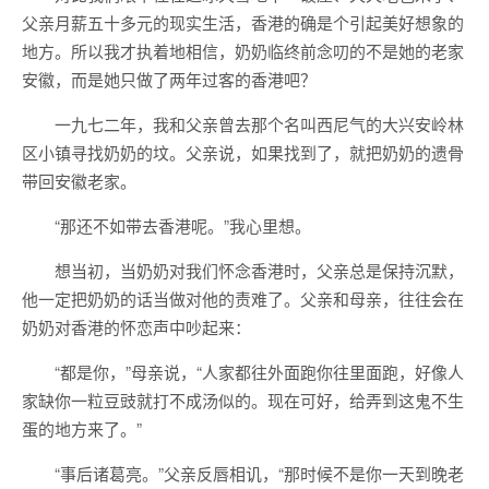
父亲月薪五十多元的现实生活，香港的确是个引起美好想象的
地方。所以我才执着地相信，奶奶临终前念叨的不是她的老家
安徽，而是她只做了两年过客的香港吧？
一九七二年，我和父亲曾去那个名叫西尼气的大兴安岭林
区小镇寻找奶奶的坟。父亲说，如果找到了，就把奶奶的遗骨
带回安徽老家。
“那还不如带去香港呢。”我心里想。
想当初，当奶奶对我们怀念香港时，父亲总是保持沉默，
他一定把奶奶的话当做对他的责难了。父亲和母亲，往往会在
奶奶对香港的怀恋声中吵起来：
“都是你，”母亲说，“人家都往外面跑你往里面跑，好像人
家缺你一粒豆豉就打不成汤似的。现在可好，给弄到这鬼不生
蛋的地方来了。”
“事后诸葛亮。”父亲反唇相讥，“那时候不是你一天到晚老