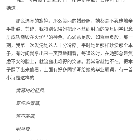
她道。
那么漂亮的旗袍，那么美丽的婚纱照，她都毫不犹豫地亲
手撕毁，剪碎，我特别记得她把那本丝织封面的复旦同学纪念
册成功烧毁在火炉里的神色，心满意足般、如释重负般。那一
刻，我第一次发觉她这人十分冷酷。平时她是那样珍爱那个本
子，有时间就拿出来一页页地翻看，每逢这时，在她那总是焦
虑不安的脸上，就流露出难得的笑容。我常常趁她不在，把本
子翻了出来偷看，上面有好多同学写给她的毕业题词，有一首
小诗是这样的:
黄葛树的轻风,
夏坝的青草,
鸡声茅店,
明月夜，