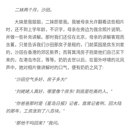
二妹两个月，沙田。
大妹是我姐姐，二妹即是我。我被母亲允许翻看这些相片
时，还不到上学年龄，不识字，母亲在旁边为我念照片说明，
并做一些补充讲解。那时我们还住在北京，母亲的讲解客观而
含蓄，只是告诉我们沙田那房子是租的，门前菜园是房东刘家
的，沙田在香港的郊区新界；而筲箕湾房子则是他们自己买下
来的，在港岛市区，等等。奶奶去世以后，在窗外呼啸的北风
声中，她对相片做讲解时的口气，便有奶奶之风了:
“沙田空气多好，房子多大!”
“刘姥姥人真好，哪里像个房东! 到底是吃斋的人。”
“你爸爸那时是《星岛日报》记者，首席记者咧，回大陆
的那年，工资涨到了八百块。”
“那他干吗回来？”我问。