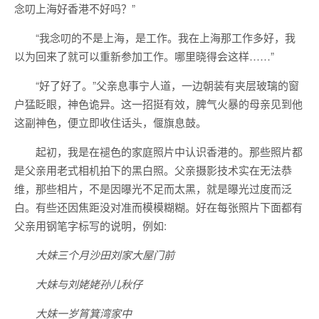
念叨上海好香港不好吗？”
“我念叨的不是上海，是工作。我在上海那工作多好，我
以为回来了就可以重新参加工作。哪里晓得会这样……”
“好了好了。”父亲息事宁人道，一边朝装有夹层玻璃的窗
户猛眨眼，神色诡异。这一招挺有效，脾气火暴的母亲见到他
这副神色，便立即收住话头，偃旗息鼓。
起初，我是在褪色的家庭照片中认识香港的。那些照片都
是父亲用老式相机拍下的黑白照。父亲摄影技术实在无法恭
维，那些相片，不是因曝光不足而太黑，就是曝光过度而泛
白。有些还因焦距没对准而模模糊糊。好在每张照片下面都有
父亲用钢笔字标写的说明，例如:
大妹三个月沙田刘家大屋门前
大妹与刘姥姥孙儿秋仔
大妹一岁筲箕湾家中