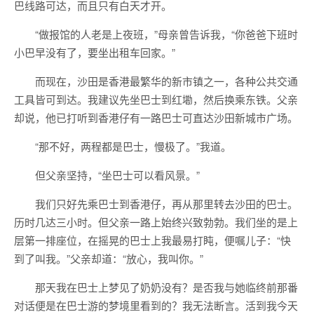
巴线路可达，而且只有白天才开。
“做报馆的人老是上夜班，”母亲曾告诉我，“你爸爸下班时
小巴早没有了，要坐出租车回家。”
而现在，沙田是香港最繁华的新市镇之一，各种公共交通
工具皆可到达。我建议先坐巴士到红墈，然后换乘东铁。父亲
却说，他已打听到香港仔有一路巴士可直达沙田新城市广场。
“那不好，两程都是巴士，慢极了。”我道。
但父亲坚持，“坐巴士可以看风景。”
我们只好先乘巴士到香港仔，再从那里转去沙田的巴士。
历时几达三小时。但父亲一路上始终兴致勃勃。我们坐的是上
层第一排座位，在摇晃的巴士上我最易打盹，便嘱儿子：“快
到了叫我。”父亲却道：“放心，我叫你。”
那天我在巴士上梦见了奶奶没有？是否我与她临终前那番
对话便是在巴士游的梦境里看到的？我无法断言。活到我今天