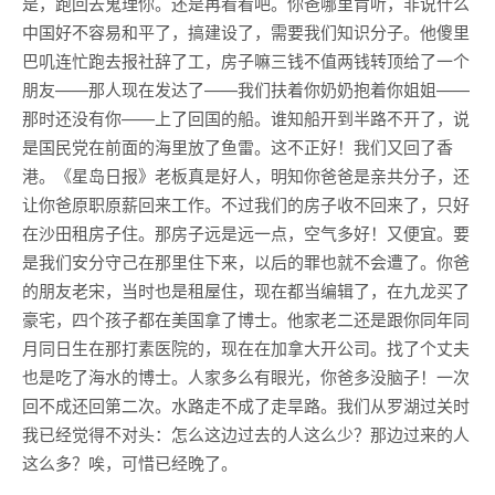
是，跑回去鬼理你。还是再看看吧。你爸哪里肯听，非说什么
中国好不容易和平了，搞建设了，需要我们知识分子。他傻里
巴叽连忙跑去报社辞了工，房子嘛三钱不值两钱转顶给了一个
朋友——那人现在发达了——我们扶着你奶奶抱着你姐姐——
那时还没有你——上了回国的船。谁知船开到半路不开了，说
是国民党在前面的海里放了鱼雷。这不正好！我们又回了香
港。《星岛日报》老板真是好人，明知你爸爸是亲共分子，还
让你爸原职原薪回来工作。不过我们的房子收不回来了，只好
在沙田租房子住。那房子远是远一点，空气多好！又便宜。要
是我们安分守己在那里住下来，以后的罪也就不会遭了。你爸
的朋友老宋，当时也是租屋住，现在都当编辑了，在九龙买了
豪宅，四个孩子都在美国拿了博士。他家老二还是跟你同年同
月同日生在那打素医院的，现在在加拿大开公司。找了个丈夫
也是吃了海水的博士。人家多么有眼光，你爸多没脑子！一次
回不成还回第二次。水路走不成了走旱路。我们从罗湖过关时
我已经觉得不对头：怎么这边过去的人这么少？那边过来的人
这么多？唉，可惜已经晚了。