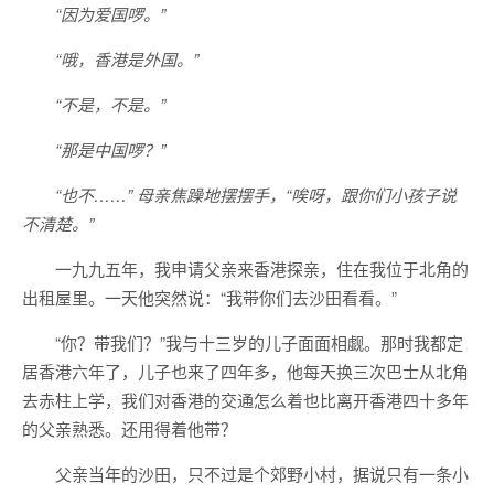
“因为爱国啰。”
“哦，香港是外国。”
“不是，不是。”
“那是中国啰？”
“也不……” 母亲焦躁地摆摆手，“唉呀，跟你们小孩子说
不清楚。”
一九九五年，我申请父亲来香港探亲，住在我位于北角的
出租屋里。一天他突然说：“我带你们去沙田看看。”
“你？带我们？”我与十三岁的儿子面面相觑。那时我都定
居香港六年了，儿子也来了四年多，他每天换三次巴士从北角
去赤柱上学，我们对香港的交通怎么着也比离开香港四十多年
的父亲熟悉。还用得着他带？
父亲当年的沙田，只不过是个郊野小村，据说只有一条小