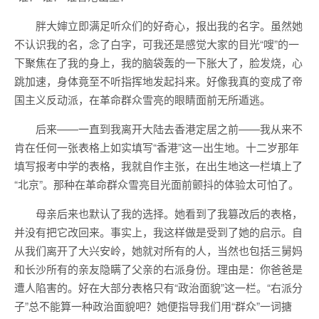
胖大婶立即满足听众们的好奇心，报出我的名字。虽然她
不认识我的名，念了白字，可我还是感觉大家的目光“嗖”的一
下聚焦在了我的身上，我的脑袋轰的一下胀大了，脸发烧，心
跳加速，身体竟至不听指挥地发起抖来。好像我真的变成了帝
国主义反动派，在革命群众雪亮的眼睛面前无所遁逃。
后来——一直到我离开大陆去香港定居之前——我从来不
肯在任何一张表格上如实填写“香港”这一出生地。十二岁那年
填写报考中学的表格，我就自作主张，在出生地这一栏填上了
“北京”。那种在革命群众雪亮目光面前颤抖的体验太可怕了。
母亲后来也默认了我的选择。她看到了我篡改后的表格，
并没有把它改回来。事实上，我这样做是受到了她的启示。自
从我们离开了大兴安岭，她就对所有的人，当然也包括三舅妈
和长沙所有的亲友隐瞒了父亲的右派身份。理由是：你爸爸是
遭人陷害的。好在大部分表格只有“政治面貌”这一栏。“右派分
子”总不能算一种政治面貌吧？她便指导我们用“群众”一词搪