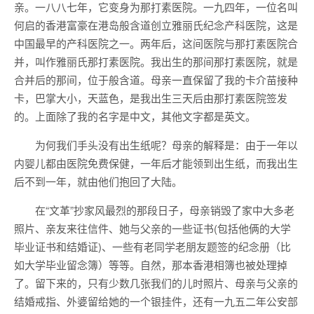
亲。一八八七年，它变身为那打素医院。一九四年，一位名叫
何启的香港富豪在港岛般含道创立雅丽氏纪念产科医院，这是
中国最早的产科医院之一。两年后，这间医院与那打素医院合
并，叫作雅丽氏那打素医院。我出生的那间那打素医院，就是
合并后的那间，位于般含道。母亲一直保留了我的卡介苗接种
卡，巴掌大小，天蓝色，是我出生三天后由那打素医院签发
的。上面除了我的名字是中文，其他文字都是英文。
为何我们手头没有出生纸呢？母亲的解释是：由于一年以
内婴儿都由医院免费保健，一年后才能领到出生纸，而我出生
后不到一年，就由他们抱回了大陆。
在“文革”抄家风最烈的那段日子，母亲销毁了家中大多老
照片、亲友来往信件、她与父亲的一些证书(包括他俩的大学
毕业证书和结婚证)、一些有老同学老朋友题签的纪念册（比
如大学毕业留念簿）等等。自然，那本香港相簿也被处理掉
了。留下来的，只有少数几张我们的儿时照片、母亲与父亲的
结婚戒指、外婆留给她的一个银挂件，还有一九五二年公安部