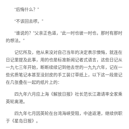
“后悔什么？”
“不该回去啰。”
“谁说的？”父亲正色道，“此一时也彼一时也，那时有那时
的想法。”
记忆所及，他从来没对自己当年的决定表示懊悔，就连在
日记里提及此事，用的也是标准新闻记者式语言，这些日记从
一九七三年开始，断断续续记到他去世的一九九六年，记在一
些劣质笔记本甚至没封皮的手工装订草纸上，以下这一段是记
在几张叠在一起的纸片上的：
四九年六月应上海《解放日报》社长范长江邀请率全家乘
英轮离港。
四九年七月因英轮在台湾海峡受阻，中途返港，继续供职
于《星岛日报》。