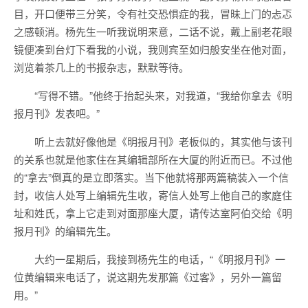
目，开口便带三分笑，令有社交恐惧症的我，冒昧上门的忐忑
之感顿消。杨先生一听我说明来意，二话不说，戴上副老花眼
镜便凑到台灯下看我的小说，我则宾至如归般安坐在他对面，
浏览着茶几上的书报杂志，默默等待。
“写得不错。”他终于抬起头来，对我道，“我给你拿去《明
报月刊》发表吧。”
听上去就好像他是《明报月刊》老板似的，其实他与该刊
的关系也就是他家住在其编辑部所在大厦的附近而已。不过他
的“拿去”倒真的是立即落实。当下他就将那两篇稿装入一个信
封，收信人处写上编辑先生收，寄信人处写上他自己的家庭住
址和姓氏，拿上它走到对面那座大厦，请传达室阿伯交给《明
报月刊》的编辑先生。
大约一星期后，我接到杨先生的电话，“《明报月刊》一
位黄编辑来电话了，说这期先发那篇《过客》，另外一篇留
用。”