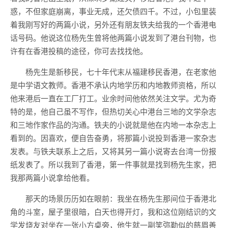
惑，不但家庭崩离，事业无成，还欠债四千。不过，小包里装
着我刚写好的两篇小说，另外还有朋友铁夫给我的一个香港电
话号码。他说这位杨先生曾将他两篇小说发到了港台刊物，也
许有在香港投稿的途径，你可去找找他。
杨先生是新移民，七十年代末从福建移民香港，在老家他
是中学语文教师。香港不承认内地学历和内地教师资格，所以
他来港后一直在工厂打工。业余时间他依然关注文学。尤为奇
特的是，他自己虽不写作，但热切关心中港台三地的文学杂志
和三地作家作品的沟通。铁夫的小说就是他在内地一本杂志上
看到的。因喜欢，便自告奋勇，将那篇小说投到香港一家杂志
发表。与铁夫联系上之后，又将其另一篇小说寄去台湾一份报
纸发表了。所以我到了香港，第一件事就是找到杨先生家，把
我那两篇小说拿给他看。
那天的场景历历如在眼前：我坐在杨先生那间位于香港北
角的斗室，屋子里很暗，白天也得开灯，我和这位刚结识的文
学发烧友对坐在一张小方桌旁，他生就一副笑弥勒似的慈眉善