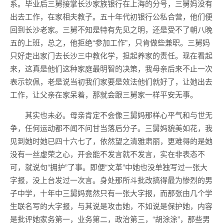
系。毕业后三舅接掌长沙家族银行在上海的分号，三舅妈没有
出去工作，在家相夫教子。五十年代初银行公私合营，他们便
回到长沙老家。三舅不知是特有先见之明，还是受不了朝八晚
五的上班，总之，他拒绝“参加工作”，只肯做些兼职。三舅妈
只好走出家门去长沙三中教化学，担起养家的责任。现在看起
来，这真是他们这种家庭最明智的决策，我母亲后来不止一次
表示钦佩，老是说当初我们家要是效法他们就好了，让她出去
工作，让父亲在家呆着，那就会跟三舅家一样平安无事。
其实也未必。母亲肯定不会像三舅妈那样心平气和与世无
争，任何运动都不闻不问甘当落后分子。三舅妈貌美如花，我
见到她时她已四十六七了，依然望之清雅肃丽，更难得的是她
没有一丝虚荣之心，开会能不发言就不发言，实在非表态不
可，就说句“拥护”了事。即便“文革”中她也没单独写过一张大
字报，没上台发过一次言。身处那所斗批改搞得最为惨烈的男
子中学，十年中三舅妈竟然只有一张大字报，而那张由几个学
生联名写的大字报，与其说是攻击她，不如说是保护她，内容
是批评她家务第一，业务第二，政治第三，“胡涂涂”，那些男