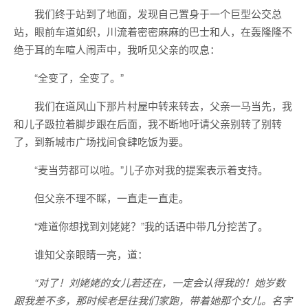
我们终于站到了地面，发现自己置身于一个巨型公交总
站，眼前车道如织，川流着密密麻麻的巴士和人，在轰隆隆不
绝于耳的车喧人闹声中，我听见父亲的叹息：
“全变了，全变了。”
我们在道风山下那片村屋中转来转去，父亲一马当先，我
和儿子趿拉着脚步跟在后面，我不断地吁请父亲别转了别转
了，到新城市广场找间食肆吃饭为要。
“麦当劳都可以啦。”儿子亦对我的提案表示着支持。
但父亲不理不睬，一直走一直走。
“难道你想找到刘姥姥？”我的话语中带几分挖苦了。
谁知父亲眼睛一亮，道：
“对了！刘姥姥的女儿若还在，一定会认得我的！她岁数
跟我差不多，那时候老是往我们家跑，带着她那个女儿。名字