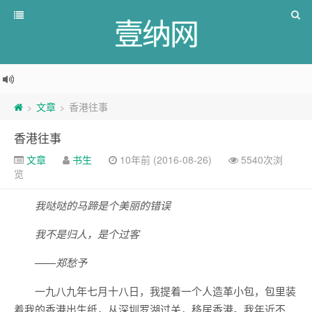
壹纳网
文章
香港往事
>
>
香港往事
文章
书生
10年前 (2016-08-26)
5540次浏
览
我哒哒的马蹄是个美丽的错误
我不是归人，是个过客
——郑愁予
一九八九年七月十八日，我提着一个人造革小包，包里装
着我的香港出生纸，从深圳罗湖过关，移居香港。我年近不