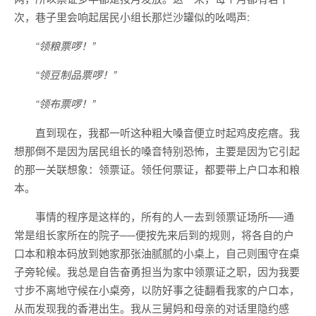
次，巷子里会响起居民小组长那烂沙罐似的吆喝声:
“领粮票啰！”
“领豆制品票啰！”
“领布票啰！”
直到现在，我都一听这种粗大嗓音便立时起鸡皮疙瘩。我
想那倒不是因为居民组长的嗓音特别恐怖，主要是因为它引起
的那一关联想象：领票证。领任何票证，都要带上户口本和粮
本。
事情的程序是这样的，所有的人一去到领票证场所──通
常是组长家所在的院子──便按先来后到的规则，将各自的户
口本和粮本码放到她家那张油腻腻的小桌上，自己则围守在桌
子旁轮候。我总是自告奋勇担当为家中领票证之职，因为我要
寸步不离地守候在小桌旁，以防好事之徒翻看我家的户口本，
从而发现我的香港出生。我从三舅妈和母亲的对话里隐约感