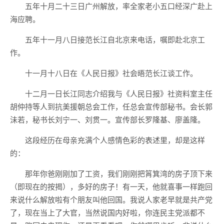
五年十月二十三日广州解放，率全家老小五口经深广赴上
海应聘。
五年十一月八日接范长江自北京来电话，嘱即赴北京工
作。
十一月十八日在《人民日报》社会晤范长江谈工作。
十二月一日长江同志介绍我与《人民日报》社资料室主任
胡仲持等人到抗美援朝总会工作，任总会宣传部秘书。会长郭
沬若，秘书长刘宁一、刘贯一。宣传部长罗隆基、廖盖隆。
这段经历在母亲充满个人感情色彩的表述里，却是这样
的：
那年你爸刚刚加了工资，我们刚刚把筲箕湾的房子顶下来
（即现在的按揭），多好的房子！有一天，他就喜事一样跑回
来说什么解放啦有个朋友叫他回国。我说人家老早就是共产党
了，现在当上了大官，当然说国内好啦，你连民主党派都不