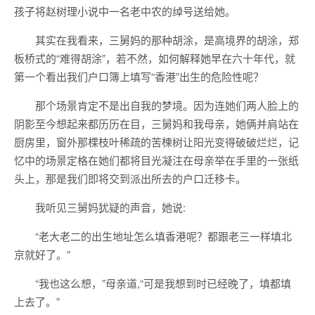
孩子将赵树理小说中一名老中农的绰号送给她。
其实在我看来，三舅妈的那种胡涂，是高境界的胡涂，郑
板桥式的“难得胡涂”，若不然，如何解释她早在六十年代，就
第一个看出我们户口簿上填写“香港”出生的危险性呢？
那个场景肯定不是出自我的梦境。因为连她们两人脸上的
阴影至今想起来都历历在目，三舅妈和我母亲，她俩并肩站在
厨房里，窗外那棵枝叶稀疏的苦楝树让阳光变得破破烂烂，记
忆中的场景定格在她们都将目光凝注在母亲举在手里的一张纸
头上，那是我们即将交到派出所去的户口迁移卡。
我听见三舅妈犹疑的声音，她说:
“老大老二的出生地址怎么填香港呢？都跟老三一样填北
京就好了。”
“我也这么想，”母亲道,“可是我想到时已经晚了，填都填
上去了。”