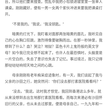
台，所以他们要来搜查。慌乱中我把小包锁进寝室里一张单人
课桌。刚刚藏好，便有一男一女两个家伙冲进来要我把课桌打
开。
“不是我的。”我说，“我没钥匙。”
暗黄的灯光下，我盯着对面那两张暗黄的面孔，我听见自
己的心在胸口狂跳，激烈得像要破胸而出。在那一秒钟里，我
想到了什么？血？哭泣？地狱？蓝色卡片上鬼符般的英文字
母？如今我已完全想不起来了。也许人在最恐惧时，头脑里是
一片空白的，失去了意识也失去了记忆。事过境迁，我只记得
那哒哒哒响彻天地之间的心跳。
母亲刚刚有老年痴呆症迹象时，有一天，我们谈起了我与
父亲的沙田之行，她突然问：“你们没去那打素医院看看吗？”
“没去。”我说。这时我才惊觉，我回到香港这么多年，就
从来没想到去出生地那打素医院看看。而每次来港必有沙田怀
旧行的父亲，也从未去过那里。便是母亲自己，一九九年和一