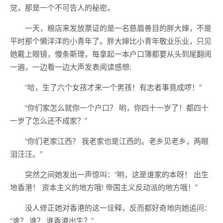
觉，那是一个不可告人的秘密。
一天，粮店来发放票证的是一名慈眉善目的胖大婶，不是
平时那个懒洋洋的小青年了。胖大婶比小青年敬业乐业，只见
她戴上眼镜，慢条斯理，每拿起一本户口簿都要从头到尾翻阅
一遍，一边看一边大声发表阅读感想:
“哈，生了六个女孩才来一个男孩！有志者事竟成啰！”
“你们家怎么就你一个户口？ 哟，你四十一岁了！都四十
一岁了怎么还不成家？”
“你们老家江西？ 我老家也是江西的。老乡见老乡，两眼
泪汪汪。”
突然之间她发出一声惊叫：“哟，这是谁家的本呀！ 出生
地香港！ 资本主义的地方哦! 帝国主义反动派的地方哦！”
没人修正她对香港的这一诠释，反而都好奇地向她追问：
“谁？ 谁？ 谁香港出生？”