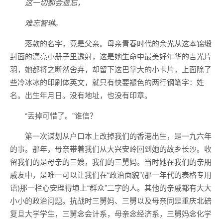
这一切都会遗忘，
难忘智琳。
落款的名字，竟是父亲。母亲青春时代的余光从这本锦缎
封面的漂亮小册子里透射，这是她生命中最美好年华的吉光片
羽，她都将之断然舍弃，却留下这巴掌大的小卡片，上面除了
些冷冰冰的印刷体英文，就只有快要褪色的两行钢笔字：姓
名。出生年月日。没有地址，也没有印章。
“丢掉可惜了。”谁信？
第一次谋划从户口本上改掉我们的香港出生，是一九六年
的事。那年，母亲带着我们从大兴安岭回到她的故乡长沙。收
留我们的是母亲的三嫂，我们的三舅妈。当时她在我们的亲朋
戚友中，是唯一可以让我们在“政治面貌”(那一年代的表格专用
语)那一栏心安理得填上“群众”二字的人。其他的亲戚都有大大
小小的政治问题。抗战时三舅妈、三舅以及母亲同是重庆北碚
复旦大学学生，三舅念会计系，母亲念经济系，三舅妈念化学