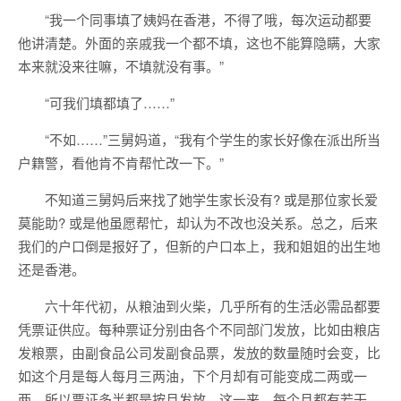
“我一个同事填了姨妈在香港，不得了哦，每次运动都要
他讲清楚。外面的亲戚我一个都不填，这也不能算隐瞒，大家
本来就没来往嘛，不填就没有事。”
“可我们填都填了……”
“不如……”三舅妈道，“我有个学生的家长好像在派出所当
户籍警，看他肯不肯帮忙改一下。”
不知道三舅妈后来找了她学生家长没有? 或是那位家长爱
莫能助? 或是他虽愿帮忙，却认为不改也没关系。总之，后来
我们的户口倒是报好了，但新的户口本上，我和姐姐的出生地
还是香港。
六十年代初，从粮油到火柴，几乎所有的生活必需品都要
凭票证供应。每种票证分别由各个不同部门发放，比如由粮店
发粮票，由副食品公司发副食品票，发放的数量随时会变，比
如这个月是每人每月三两油，下个月却有可能变成二两或一
两，所以票证多半都是按月发放。这一来，每个月都有若干