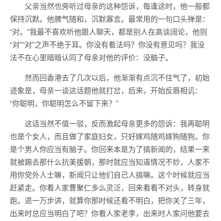
父亲当然也旁听过母亲的这种怨诉，每逢这时，他一般都
保持沉默。他脾气随和，沉默寡言。最常用的一句口头禅是：
“对。”我最不喜欢听他跟人聊天，都是别人在高谈阔论，他则
“对”“对”之声不绝于耳。你没有看法吗？你没有意见吗？我没
法不在心里暗暗认同了母亲对他的评价：没脑子。
然而回香港去了几次以后，他渐渐有点沉不住气了，初始
迹象是，母亲一谈这话题他就打岔，后来，开始反唇相讥：
“你聪明，你聪明怎么不留下来？”
这话当然不值一驳，反而激起母亲更多的怨诉：我再聪明
也是个女人，而且做了家庭妇女，只好嫁鸡随鸡嫁狗随狗。你
是个男人你应当有脑子。你回来本是为了搞新闻的，结果一来
就被踢去那什么抗美援朝，那时就应当知道情况不妙，人家不
用你党外人士嘛，新闻只让他们自己人搞嘛。这个时候就应当
赶紧走。你看人家曹聚仁多么灵泛，回来看看不对头，转身就
跑。退一万步讲，就算你那时候还看不明白，把你关了三年，
出来时总应当明白了吧？你看人家老李，出来时人家问他要去