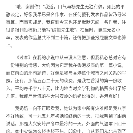
“哦，谢谢你！”我道，口气与杨先生无独有偶，如此的平
静淡定，好像我早已是名作家、在任何报刊发表作品皆乃寻常
事耳。而事实却是，我直到今天也还是默默无闻一名作者，往
很多报刊投稿仍只能写“编辑先生收”。在当时，更属无名小
卒，发表的作品总共不到二十篇，还得把那些报屁股文章也算
上。
《过客》在我的小说中从来没人注意，但我私心总对它有
一份特别的情感，大约因为它是我在香港发表的第一篇小说，
而它前面的那句题诗，好像是我与香港这个城市之间关系的写
照。还有，那笔五百二十元的稿费，是我在香港的第一份收
入。平均每千字八十元，比内地当时文学刊物的稿费多出了好
几倍。我那尸骨流落在大兴安岭的奶奶说得对，香港真好！
我奶奶一向不正眼看我，她认为家中所有灾难都是我八字
不好所致，可一九五九年初她临终前的一天，把我叫到了跟前
说话。那是大兴安岭严冬中最冷的一天，外面的气温零下四十
度。家中火炕怎么烧也烧不热。印象中，自从我们从北京到了