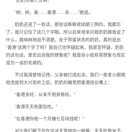
“树，树，香……香港……多……”她说。
奶奶还说了一些话，那些话断断续续颠三倒四，我都忘
了，我只记住了这几个字眼。所以后来母亲问我奶奶跟我说了
什么，我呐呐地说不清楚。处于弥留状态的奶奶，真的说出
“香港”这两个字了吗？我自己也怀疑起来。我甚至怀疑，奶奶
的这句话，是否出自我的想象呢？我是自小就有将想象与现实
混为一谈的毛病的。
不过我清楚地记得，父亲被打成右派，我们一家老小跟随
他流放到大兴安岭之后，奶奶的确常把香港挂在嘴上：
“香港多好，从来不用穿棉袄。”
“香港天天有面包吃。”
“在香港你爸一个月赚七百块钱呢！”
对比我们眼下住在这冰天雪地中一破屋、天天吃苞米子、