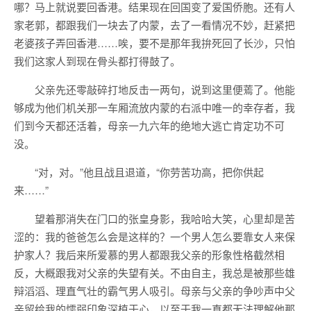
哪？马上就说要回香港。结果现在回国变了爱国侨胞。还有人
家老郭，都跟我们一块去了内蒙，去了一看情况不妙，赶紧把
老婆孩子弄回香港……唉，要不是那年我拚死回了长沙，只怕
我们这家人到现在骨头都打得鼓了。
父亲先还零敲碎打地反击一两句，说到这里便蔫了。他能
够成为他们机关那一车厢流放内蒙的右派中唯一的幸存者，我
们到今天都还活着，母亲一九六年的绝地大逃亡肯定功不可
没。
“对，对。”他且战且退道，“你劳苦功高，把你供起
来……”
望着那消失在门口的张皇身影，我哈哈大笑，心里却是苦
涩的：我的爸爸怎么会是这样的？一个男人怎么要靠女人来保
护家人？我后来所爱慕的男人都跟我父亲的形象性格截然相
反，大概跟我对父亲的失望有关。不由自主，我总是被那些雄
辩滔滔、理直气壮的霸气男人吸引。母亲与父亲的争吵声中父
亲留给我的懦弱印象深植于心，以至于我一直都无法理解他那