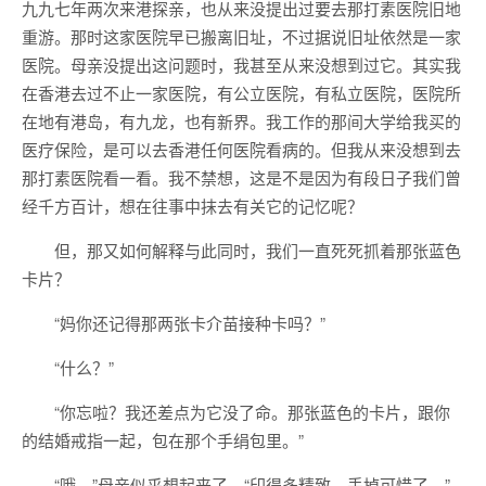
九九七年两次来港探亲，也从来没提出过要去那打素医院旧地
重游。那时这家医院早已搬离旧址，不过据说旧址依然是一家
医院。母亲没提出这问题时，我甚至从来没想到过它。其实我
在香港去过不止一家医院，有公立医院，有私立医院，医院所
在地有港岛，有九龙，也有新界。我工作的那间大学给我买的
医疗保险，是可以去香港任何医院看病的。但我从来没想到去
那打素医院看一看。我不禁想，这是不是因为有段日子我们曾
经千方百计，想在往事中抹去有关它的记忆呢？
但，那又如何解释与此同时，我们一直死死抓着那张蓝色
卡片？
“妈你还记得那两张卡介苗接种卡吗？”
“什么？”
“你忘啦？我还差点为它没了命。那张蓝色的卡片，跟你
的结婚戒指一起，包在那个手绢包里。”
“哦。”母亲似乎想起来了，“印得多精致，丢掉可惜了。”