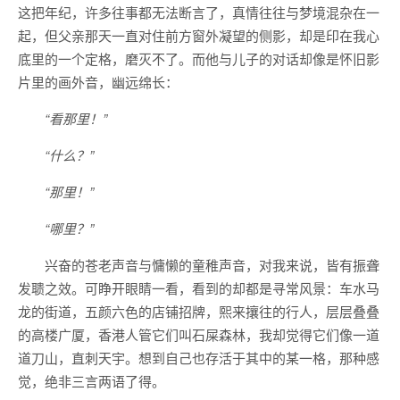
这把年纪，许多往事都无法断言了，真情往往与梦境混杂在一
起，但父亲那天一直对住前方窗外凝望的侧影，却是印在我心
底里的一个定格，磨灭不了。而他与儿子的对话却像是怀旧影
片里的画外音，幽远绵长：
“看那里！”
“什么？”
“那里！”
“哪里？”
兴奋的苍老声音与慵懒的童稚声音，对我来说，皆有振聋
发聩之效。可睁开眼睛一看，看到的却都是寻常风景：车水马
龙的街道，五颜六色的店铺招牌，熙来攘往的行人，层层叠叠
的高楼广厦，香港人管它们叫石屎森林，我却觉得它们像一道
道刀山，直刺天宇。想到自己也存活于其中的某一格，那种感
觉，绝非三言两语了得。