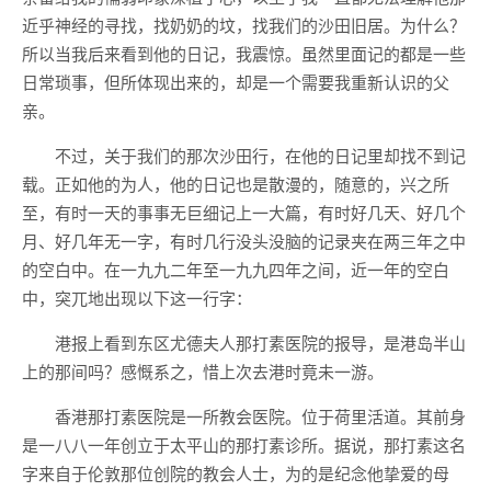
近乎神经的寻找，找奶奶的坟，找我们的沙田旧居。为什么？
所以当我后来看到他的日记，我震惊。虽然里面记的都是一些
日常琐事，但所体现出来的，却是一个需要我重新认识的父
亲。
不过，关于我们的那次沙田行，在他的日记里却找不到记
载。正如他的为人，他的日记也是散漫的，随意的，兴之所
至，有时一天的事事无巨细记上一大篇，有时好几天、好几个
月、好几年无一字，有时几行没头没脑的记录夹在两三年之中
的空白中。在一九九二年至一九九四年之间，近一年的空白
中，突兀地出现以下这一行字：
港报上看到东区尤德夫人那打素医院的报导，是港岛半山
上的那间吗？感慨系之，惜上次去港时竟未一游。
香港那打素医院是一所教会医院。位于荷里活道。其前身
是一八八一年创立于太平山的那打素诊所。据说，那打素这名
字来自于伦敦那位创院的教会人士，为的是纪念他挚爱的母