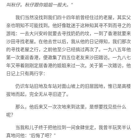
叫秋仔。秋仔跟你姐姐一般大。”
我们当然没找到我们四十四年前曾经住过的老屋，其实父
亲也明知不可能找到。他好像耽迷于这种知其寻不到而寻之的
游戏：一去大兴安岭就要去寻找奶奶的坟，一到了香港就要来
沙田寻找老屋。在他去世以后，我从他的日记得知，我们那次
的寻找老屋之行，之前他至少已经搞过两次了。一九八五年他
第一次重返香港，便邀集了四五位老友来沙田踏访。一九八七
年又带着刚刚定居香港的姐姐来过一次。关于第一次踏访，他
日记上只有两行字：
仍识车站旧地及车站对面山坡上的旧居园地，惟已是高楼
拔地而起，完全无从寻旧迹了。
那么，他后来又一次次地来到这里，是想要找见些什么
呢？
当我和儿子终于把他拉到一间食肆坐定，我曾半玩笑半认
真地问他：“后悔了吧？”