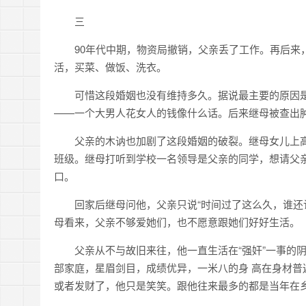
三
90年代中期，物资局撤销，父亲丢了工作。再后来
活，买菜、做饭、洗衣。
可惜这段婚姻也没有维持多久。据说最主要的原因
——一个大男人花女人的钱像什么话。后来继母被查出
父亲的木讷也加剧了这段婚姻的破裂。继母女儿上
班级。继母打听到学校一名领导是父亲的同学，想请父
口。
回家后继母问他，父亲只说“时间过了这么久，谁还
母看来，父亲不够爱她们，也不愿意跟她们好好生活。
父亲从不与故旧来往，他一直生活在“强奸”一事的
部家庭，星眉剑目，成绩优异，一米八的身 高在身材
或者发财了，他只是笑笑。跟他往来最多的都是当年在