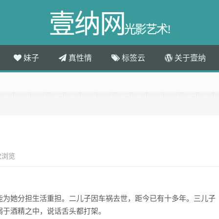
壹纳网
光影艺术!
妹子
真性情
标签云
关于壹纳
次浏览
能为她分担生活重担。二儿子因车祸去世，距今已有十多年。三儿子
溺于酒精之中，说话舌头都打架。