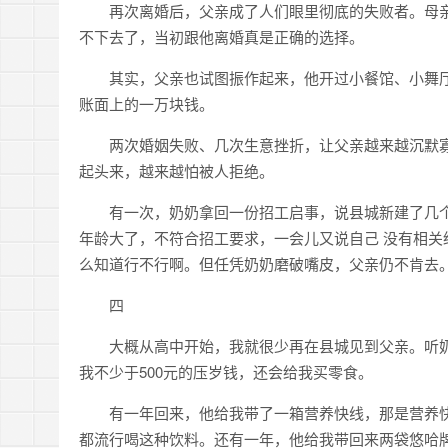
再次离婚后，父亲成了人们眼里彻底的失败者。母
不下去了，当初跟他离婚真是正确的选择。
其实，父亲也试图振作起来，他开过小餐馆、小舞
账面上的一万块钱。
两次婚姻失败、几次生意挫折，让父亲越来越沉默
起头来，越来越怕被人拒绝。
有一次，奶奶拿回一份招工启事，说县城新建了几
年龄大了，不符合招工要求，一会儿又说自己 没有相
么知道行不行啊。但任凭奶奶磨破嘴皮，父亲仍不肯去
四
大概从高中开始，我就很少再在县城见到父亲。听
我不少于500元的压岁钱，还会给我买零食。
有一年回来，他给我带了一箱营养快线，那是营养快
都流行喝这种饮料。还有一年，他给我带回来两袋悠哈