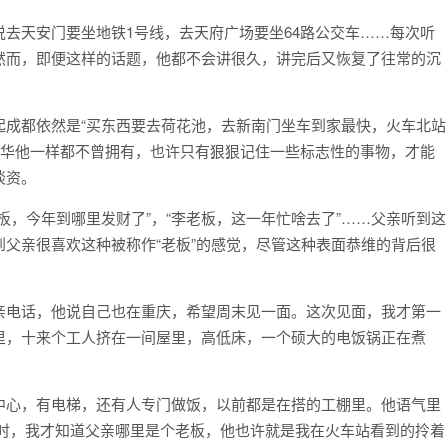
去天安门要坐地铁1号线，去天府广场要坐64路公交车……每次听
然而，即便这样的话题，他都不会讲很久，讲完后又恢复了往常的沉
起成都依然是“买东西要去荷花池，去新南门坐车到家最快，火车北站
繁华他一样都不曾拥有，也许只有狠狠记住一些标志性的事物，才能
谈资。
板，今年到哪里发财了”，“李老板，这一年忙啥去了”……父亲听到这
父亲很喜欢这种被称作“老板”的感觉，尽管这种表面恭维的背后很
亲电话，他说自己也在重庆，希望周末见一面。这次见面，我才第一
里，十来个工人挤在一间屋里，高低床，一个硕大的电饭锅正在煮
中心，有电梯，还有人专门做饭，以前都是在搭的工棚里。他语气里
这时，我才知道父亲哪里是个老板，他也许就是我在火车站看到的拎着