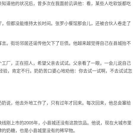
亲知道他的状况后，曾多次在我面前讥讽他：看，某些人吃软饭都吃
厅，但都没能维持太长时间。张罗小餐馆那会儿，还被合伙人卷走了
寡言。街坊邻居还谣传他欠下了巨债。他越来越觉得自己在县城抬不
个工厂，正在招人，希望父亲去试试。父亲看了一眼，一会儿说自己
关经验，肯定不行。奶奶苦口婆心地劝他：你去试一试啊，不去试试怎
。
奶奶说，他去外地工作了，只有过年才回来。每次回来，他总会塞给
线刚上市的2005年，小县城还没有这款饮品。他说，现在大城市里
牌的奶糖，也是小县城里没有的稀罕物。