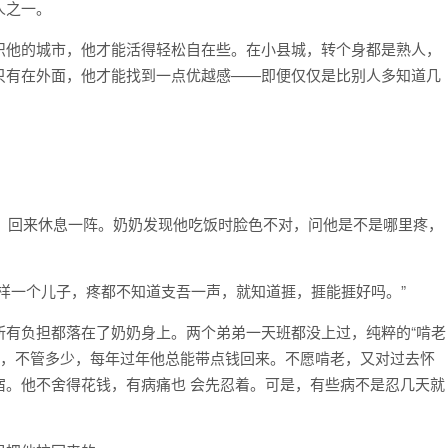
人之一。
识他的城市，他才能活得轻松自在些。在小县城，转个身都是熟人，
只有在外面，他才能找到一点优越感——即便仅仅是比别人多知道几
了，回来休息一阵。奶奶发现他吃饭时脸色不对，问他是不是哪里疼，
样一个儿子，疼都不知道支吾一声，就知道捱，捱能捱好吗。”
所有负担都落在了奶奶身上。两个弟弟一天班都没上过，纯粹的“啃老
子，不管多少，每年过年他总能带点钱回来。不愿啃老，又对过去怀
宿。他不舍得花钱，有病痛也 会先忍着。可是，有些病不是忍几天就