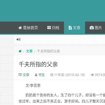
壹纳首页
归档
文章
图片
文章
千夫所指的父亲
>
>
千夫所指的父亲
文章
书生
11年前 (2016-02-18)
3974
文/李灵思
奶奶是个苦命的女人，生了四个儿子，却没有一个
坐过牢，出来之后不务正业，游手好闲。四儿子整天沉