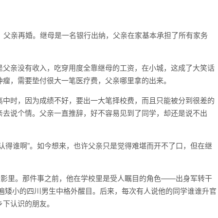
，父亲再婚。继母是一名银行出纳，父亲在家基本承担了所有家务
是父亲没有收入，吃穿用度全靠继母的工资，在小城，这成了大笑话
肿瘤，需要垫付很大一笔医疗费，父亲哪里拿的出来。
高中时，因为成绩不好，要出一大笔择校费，而且只能被分到很差的
亲去说个情。父亲一直推辞，好不容易见到了同学，却还是说不出
认得谁啊”。如今想来，也许父亲只是觉得难堪而开不了口，但在继
阴影里。那件事之前，他在学校里是受人瞩目的角色——出身军转干
普遍矮小的四川男生中格外醒目。后来，每次有人说他的同学谁谁升官
乡下认识的朋友。