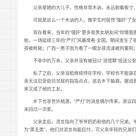
父亲是她的大儿子，性格非常木讷，永远剃着板寸
可就是这么一个木讷的人，做学生时居然“强奸”了
现在看来，当年的“强奸”更多是男女朋友间“你情我
始，一场延续三年的“严打”风暴席卷 全国。期间发生
孩被枪毙；广西一男子因为看了一眼女孩洗澡被判重刑；
不幸中的万幸，父亲并没有被冠以“流氓罪”扭送公
私了之后，父亲没脸继续待在学校，学校也不能容
亲无法忍受街坊邻居的指指点点，逃去乡下躲避。据说
来又成了他的工友。
乡下也非世外桃源，“严打”的消息偶尔传来，恶议
未回过一次家。
父亲走后，流言指向了爷爷奶奶和他的几个兄弟。
为“黑五类”，他们对流言尚能应付，可父亲年轻的兄弟