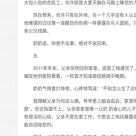
大包小包的农民工，也许就是大夏天躺在马路上睡觉的
现在想来，也许只有在外地，在一个几乎没有人认
他难堪的过往像一道醒目的伤疤一样暴露在众人面前。
条公交线路。
奶奶说，你爸不出事，绝对不会回来。
五
2011年年末，父亲突然回到家里，说是工程建完
催促他到医院看看，一检查才知道是结肠癌中晚期。
奶奶气得直打哆嗦，心疼地骂道：“不知怎么生了这
我理解父亲为何这么做。爷爷患上脑溢血后，家里
族”，完全指望不上。父亲是家里唯一让奶 奶省心的儿
有很深的心结，父亲不愿在家工作，宁愿去工地风餐露
能自动痊愈的。