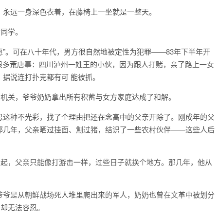
，永远一身深色衣着，在藤椅上一坐就是一整天。
女同学。
愿”。可在八十年代，男方很自然地被定性为犯罪——83年下半年开
了很多荒唐事：四川泸州一姓王的小伙，因为跟人打赌，亲了路上一女
据说连打扑克都有可 能被抓。
安机关，爷爷奶奶拿出所有积蓄与女方家庭达成了和解。
忍这种不光彩，找了个理由把还在念高中的父亲开除了。刚成年的父
那几年，父亲晒过挂面、劁过猪，结识了一些农村伙伴——这些人后
四起，父亲只能像打游击一样，过些日子就换个地方。那几年，他从
爷爷是从朝鲜战场死人堆里爬出来的军人，奶奶也曾在文革中被划分
们却无法容忍。