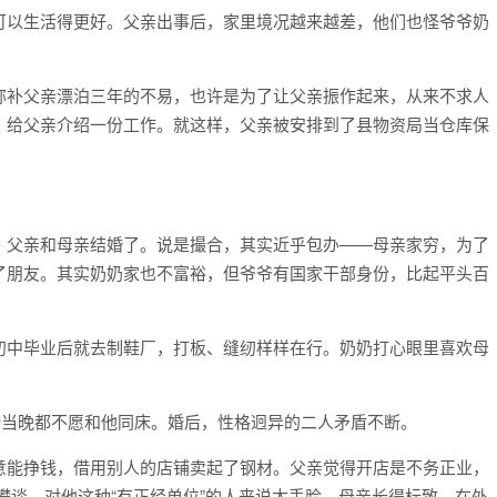
可以生活得更好。父亲出事后，家里境况越来越差，他们也怪爷爷奶
弥补父亲漂泊三年的不易，也许是为了让父亲振作起来，从来不求人
，给父亲介绍一份工作。就这样，父亲被安排到了县物资局当仓库保
，父亲和母亲结婚了。说是撮合，其实近乎包办——母亲家穷，为了
了朋友。其实奶奶家也不富裕，但爷爷有国家干部身份，比起平头百
初中毕业后就去制鞋厂，打板、缝纫样样在行。奶奶打心眼里喜欢母
婚当晚都不愿和他同床。婚后，性格迥异的二人矛盾不断。
意能挣钱，借用别人的店铺卖起了钢材。父亲觉得开店是不务正业，
攀谈，对他这种“有正经单位”的人来说太丢脸。母亲长得标致，在外