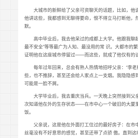
大城市的新鲜给了父亲可资聊天的话题，比如，他说
他讲这些，我都感到无聊得要命，恨不得立马打断他，
默。
高中毕业后，我去他呆过的成都上大学。他跟我聊
最不安全”等等最广为人知、最没用的常 识。大都市的
证明他在这座城市停留过——而这些，就成了他仅有的
每年过年回来，总会有熟人热情地招呼父亲：“李老
些，也不推辞，甚至还会给人家点上一支烟。我隐隐感到
可能是一脸不屑。
大学毕业后，我去重庆当兵。一天晚上突然接到父
次知道他在外的生存状态——在市中心一个破旧的大厦
饭。
父亲说，这是他在外面打工住过的最好房子：在市
丝毫没有不好意思的感觉，甚至还带了点骄 傲。直到