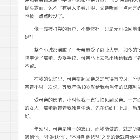
抛头露面，免不了有男人多看几眼，父亲听闻一点闲言
也被一点点吵没了。
像一扇被打裂的窗户，不能修补，只是无可挽回地
娼”！
整个小城都沸腾了。母亲遭受了奇耻大辱。如今的“
院申请了离婚。办妥手续，母亲马上去派出所给我改了
不留。
在我的记忆里，母亲提起父亲总是气得直咬牙：“他
亲曾不只一次说，等我年满18岁就给我看当年的法院判
受母亲的影响，小时候我一直很怕见到父亲。一方
的女人，离婚后带着我独自生活，先在纺织厂上班，后
好。
年幼时，母亲是唯一的靠山，而我能做的，就是听
遇到他，“不准认他”、“不准叫他爸爸”之类的话就自