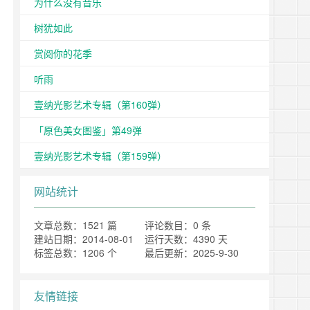
为什么没有音乐
树犹如此
赏阅你的花季
听雨
壹纳光影艺术专辑（第160弹）
「原色美女图鉴」第49弹
壹纳光影艺术专辑（第159弹）
网站统计
文章总数：1521 篇
评论数目：0 条
建站日期：2014-08-01
运行天数：4390 天
标签总数：1206 个
最后更新：2025-9-30
友情链接