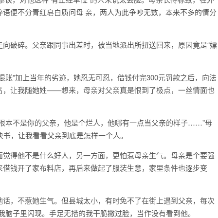
碎语便不分青红皂白质问母 亲，两人为此争吵无数，本来不多的情分
走向破碎。父亲跟同事出差时，被当地派出所扭送回来，原因竟是“嫖
混账”加上当年的劣迹，她忍无可忍，借钱付完300元罚款之后，向法
名，让我随她姓——想来，母亲对父亲真是恨到了极点，一丝情面也
根本不是你的父亲，他是个烂人，他哪有一点当父亲的样子……”母
决书，让我看看父亲到底是怎样一个人。
面觉得他不是什么好人，另一方面，更怕惹母亲生气。母亲是个要强
来借钱开了家布料店，再后来做起了服装生意，家里条件也逐步变
她话，不惹她生气。但县城太小，有时免不了在街上遇到父亲，每次
动在我脑子里闪现。手足无措的我干脆撇过脸，当作没有看到他。