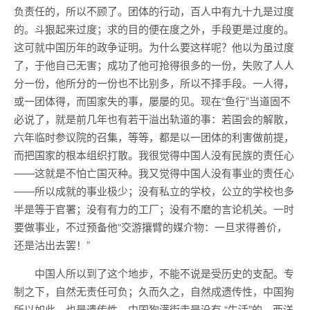
负责任的，所以不顾了。团体的行动，百人中有九十九是过度
的。斗狠起来过度；求的目的便在度之外，手段更是过度的。
这可就中国历年的政争证明。为什么要这样呢？他以为虽过度
了，于他自己无害；成功了他可抢得很多的一份，失败了人人
分一份，他所分的一份也不比别多，所以不择手段。一人得，
或一团体得，而国家失的事，屡屡的见。现在“鱼行”当道固不
必说了，就是前几年也有若干溢出轨道的事：若国会的解散，
六年临时参议院的召集，等等，都是以一团体的利害做前提，
而把国家的根本组织打散。我很觉得中国人没有民族的责任心
——这就是不怕亡国灭种。我又觉得中国人没有事业的责任心
——所以成就的事业极少；没有私立的学校，公立的学校也多
半是等于官署；没有有力的工厂；没有不磨的言论机关。一时
要做事业，不过预备他“交游攘臂的媒介物：一旦求得善价，
还是沽出去罢！”
中国人所以到了这个地步，不能不说是受历史的支配。专
制之下，自然无责任可负；久而久之，自然成遗传性，中国狗
所以如此，也是遗传性。中国狗满街走是没有 “生活”的。西洋