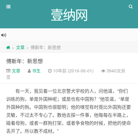
壹纳网
文章
傅斯年：新思想
>
>
傅斯年：新思想
文章
书生
10年前 (2016-06-01)
3940次浏
览
有一天，我见着一位北京警犬学校的人，问他道，“你们
训练的狗，单是外国种呢；或是也有中国狗？”他答道，“单是
外国种的狗。中国狗也很聪明；他的嗅觉有时竟比外国狗还要
灵敏，不过太不专心了。教他去探一件事，他每每在半路上，
碰着母狗，或者一群狗打架，或者争食物的时候，把他的使命
丢开了。所以教不成材。”