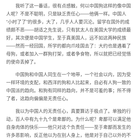
我听了这一番话，很有点感触，何以中国狗这样的像中国
人呢？不是不聪明，只是缺乏责任心——他俩一样。中国人
“小时了了”的很多，大了，几乎人人要沉沦。留学在国外的成
绩颇不恶——胡适之先生说，只有犹太人在美国大学的成绩最
好，其次便是中国学生，至于真美国人，远不如这两种民族
——然而一经回国，所学的都向爪哇国去了：大约也是遇着了
母狗，或者加入一群狗打架，或者争食物，所以就把已经觉悟
的使命丢掉了。
中国狗和中国人同生在一个地带，一个社会以内，因为受
一样环境的支配，和西洋的狗和人比起来，自必有人狗一致的
中国派的趋向。和狗有同样的趋向，并不是可羞的事；所不得
了者，这趋向偏偏是无责任心。
我以为中国人的无责任心，真要算达于极点了。单独的行
动，百人中有九十九个是卑鄙的。为什么呢？卑鄙可以满足他
自身肉体的快乐——他只对这个负责任——至于卑鄙而发生的
许多恶影响，反正他以为在别人身上，他是对于自己以外的不