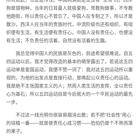
狗是猎物种，当年的日耳曼人就极爱狗，常教狗做事，不专教
他跑街，所以责任心不曾忘了。中国人在专制之下，所以才是
散沙。西洋人在当年的贵族时代，中流阶级也还有组织，有组
织便有生活，有生活便有责任心。中国人没有责任心，也便没
有生活；不负责任的活着，自然没有活着的生趣。
我总觉得中国人的民族是灰色的，前途希望很难说。自五
四运动以后，我才觉得改造的基本的萌芽露出了。若说这五四
运动单是爱国运动，我便不赞一词了：我对这五四运动所以重
视的，为他的出发点是直接行动，是唤起公众责任心的运动。
我是绝不主张国家主义的人；然而人类生活的发挥，全以责任
心为基石；所以五四运动自是今后偌大的一个平民运动的最先
一步。
不过这一线光明也很容易烟消云散；若不把“社会性”用心
的培植一番——就是使责任心成习惯——恐怕仍是个不熟而落
的果子。