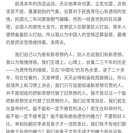
前清末年的改造运动，无论他革命也罢，立宪也罢，总有
坚苦不拔、蓬蓬勃勃的气象，总算对于民族责任心有透彻的觉
悟。民国元二年间更是朝气瞳瞳。然而一经袁世凯的狂风暴
雨，全国人的兽性大发作。官僚武人在那里趁火打劫，青年人
便预备着趁火打劫。所以我以为中国人的觉悟还算容易，最难
的是把这觉悟维持着，发挥去。
我们自己以为是有新思想的人，别人也说我们有新思想。
我以为惭愧得很。我们生理上，心理上，驮着二三千年的历史
——为遗传性的缘故，又在“中国化”的灰色水里，浸了二十多
年，现在住着的，又是神堂，天天必得和庙祝周旋揖让。所以
就境界上和习惯上讲去，我们只可说是知道新思想可贵的人，
并不是彻底的把新思想代替了旧思想的人。我不曾见过一个能
把新思想完全代替了旧思想的人。我们应常常自反，我们若生
在皇帝时代，能不能有一定不做官的决心？若生在科举时代，
能不能一定不提考篮？能不能有绝俗遗世的魄力？不要和好人
比，单和阮嗣宗李卓吾袁子才一流败类比，我们有不有他们那
样敢于自用的魄力？我们并袁子才的不成才的魄力而亦没有，