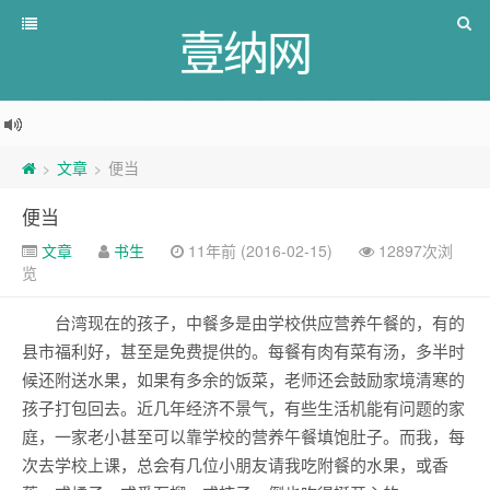
壹纳网
文章
便当
>
>
便当
文章
书生
11年前 (2016-02-15)
12897次浏
览
台湾现在的孩子，中餐多是由学校供应营养午餐的，有的
县市福利好，甚至是免费提供的。每餐有肉有菜有汤，多半时
候还附送水果，如果有多余的饭菜，老师还会鼓励家境清寒的
孩子打包回去。近几年经济不景气，有些生活机能有问题的家
庭，一家老小甚至可以靠学校的营养午餐填饱肚子。而我，每
次去学校上课，总会有几位小朋友请我吃附餐的水果，或香