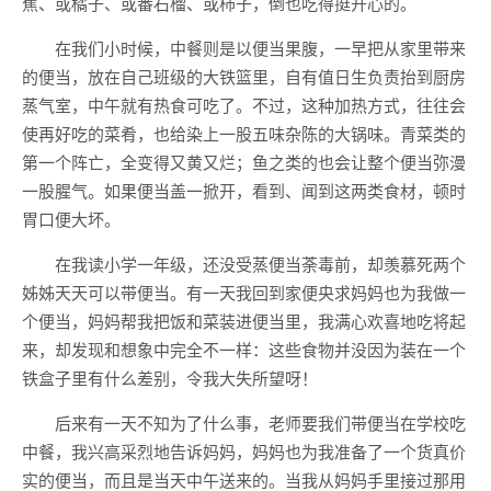
蕉、或橘子、或番石榴、或柿子，倒也吃得挺开心的。
在我们小时候，中餐则是以便当果腹，一早把从家里带来
的便当，放在自己班级的大铁篮里，自有值日生负责抬到厨房
蒸气室，中午就有热食可吃了。不过，这种加热方式，往往会
使再好吃的菜肴，也给染上一股五味杂陈的大锅味。青菜类的
第一个阵亡，全变得又黄又烂；鱼之类的也会让整个便当弥漫
一股腥气。如果便当盖一掀开，看到、闻到这两类食材，顿时
胃口便大坏。
在我读小学一年级，还没受蒸便当荼毒前，却羡慕死两个
姊姊天天可以带便当。有一天我回到家便央求妈妈也为我做一
个便当，妈妈帮我把饭和菜装进便当里，我满心欢喜地吃将起
来，却发现和想象中完全不一样：这些食物并没因为装在一个
铁盒子里有什么差别，令我大失所望呀！
后来有一天不知为了什么事，老师要我们带便当在学校吃
中餐，我兴高采烈地告诉妈妈，妈妈也为我准备了一个货真价
实的便当，而且是当天中午送来的。当我从妈妈手里接过那用