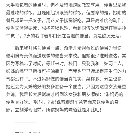
大手帕包着的便当时，迫不及待地跑回教室享用。便当里是我
最爱吃的稀饭，且是刚起锅滚烫的稀饭，但要命的是，她附的
餐具却是一把叉子，用这叉子捞稀饭吃，真是高难度的动作。
便当又烫得要死，想捧着喝也难，看到同侪吃饱喝足打算要睡
午觉了，7岁的我盯着那口还在冒烟的便当，真是欲哭无泪。
后来我升格为便当一族，渐渐开始视蒸过的便当为畏途，
便期盼母亲偶而送现做的便当来学校。但她很少准时送达，常
因为写稿忘了时间，等赶来时，校门口只剩我和二姊两个人，
姊姊的嘴早已撅得可挂油瓶了，而我也早已饿塌得连生气的力
气都没有了。不过妈妈做的便当真扎实，菜样多、分量也多，
她还会为大姊的好朋友多准备一个便当，只因为这位女孩是童
养媳。我是长大后辗转才听到这女孩和朋友喟叹：“朱妈妈的
便当真好吃。”顿时，妈妈踩着脚踏车急奔而来送便当的身
影，立刻浮现眼前。所谓妈妈的味道就是如此吧！
========