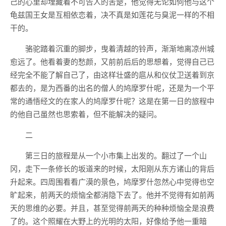
己的心里却埋藏着不可告人的苦楚，他觉得无论如何他与这个
龟兹国王女是互相依恋着，决不真是如莲花与臭泥一样的不相
干的。
骆驼踏着沉重的脚步，曳着清越的铃声，渐渐地离凉州城
愈远了。他看着妻的愁颜，又前前后后的思想着，觉得自己已
经完全不能了解自己了，由这样壮盛的扈从和仪仗卫送着到京
都去的，是为西番的出名的僧人的鸠摩罗什呢，还是为一个平
常的通悟经文的在家人的鸠摩罗什呢？这是在第一日的旅程中
的他自己虽然也思索着，但不能解决的疑问。
二
第三日的旅程是从一个小市集上出发的。翻过了一个山
冈，走下一条修长的坂道来的时候，太阳刚从东方诸山的背后
升起来。四周围看看广漠的景色，鸠摩罗什忽然心中觉得也空
旷起来，前两天的烦恼全都消隐下去了。他并不觉得有如前两
天的思维的必要。并且，甚至觉得前两天的种种烦恼全是浪费
了的。这个照耀在大野上的光明的太阳，好像给予他一重暗