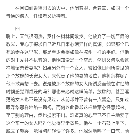
在回归到逍遥园去的舆中，他闭着眼，合着掌，如同一个
普通的僧人，忏悔着又祈祷着。
四
晚上，天气很闷热，罗什在树林间散步。他放弃了一切严肃的
教义，专心于探求自己近几日来心绪异样的真源。如果那个已
死的妻在这里呢，那是至少会得如像在凉州一样的平静。但他
的对于爱并不执着的，他明知爱是一个空虚，然则又何以会这
样地留恋着妻呢？如果另外有一个女人，譬如像日间所看见的
那个放肆的长安女人，来代替了他的妻的地位，他将怎样呢？
他不敢再想下去。说是被那个放肆的女人所诱惑而他在讲经的
时候感觉到烦躁的吗？那也未必就这样简单。放肆的，甚至淫
荡的女人也不是没有见过，从前却并不曾有一点留恋，只如过
眼浮华那样地略一瞬视，而何以此番却这样地萦心经意起来。
至于别的理由，倒也搜索不出。难道真的心里已不自主地爱了
这个东土的女人吗？他觉得异常蒸热。他在一个石鼓上坐下，
脱去了袈裟，觉得胸前轻快了许多。他深深地呼了一口气，晴