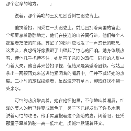
那个定命的地方。……」
说着，那个美艳的王女忽然昏倒在骆驼背上。
他扶着她，同乘在一头骆驼上，前后围拥着秦国的官吏，
全都屏息着静静地走，他们在接连的山谷间行进，他们每个人
都望着茫茫的前路。苏醒了的她间歇地发了一声悠长的叹息，
这声音，哀怨得好像震颤了山壁起了惊心的回响。她身体烦热
着，使他几乎抱持不住。她是害了急剧的热病。同行的人群中
有着大夫，他自荐来替她诊视，但结果是紧蹙着眉额。他姑且
拿出一两颗药丸来送进她紧闭着的嘴唇中，但并不减轻她的热
度。三小时的旅程继续着，虽然道旁有草木，却始终找不到一
处泉水。
可怕的热度增高着，她在他怀抱里，不停地啮着嘴唇，红
润的美人的唇已经变成黑色了，鼻子下已经发出了许多水泡，
说着可怕的吃语。他手臂里抱着这个危殆的妻，闭着眼，任凭
那童子牵着骆驼一高一低地走，虔诚地默诵着经文。