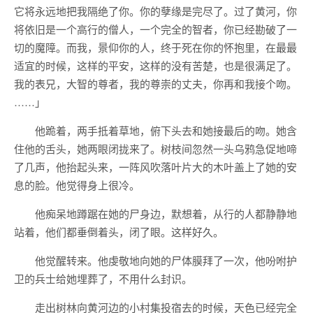
它将永远地把我隔绝了你。你的孽缘是完尽了。过了黄河，你
将依旧是一个高行的僧人，一个完全的智者，你已经勘破了一
切的魔障。而我，景仰你的人，终于死在你的怀抱里，在最最
适宜的时候，这样的平安，这样的没有苦楚，也是很满足了。
我的表兄，大智的尊者，我的尊崇的丈夫，你再和我接个吻。
……」
他跪着，两手抵着草地，俯下头去和她接最后的吻。她含
住他的舌头，她两眼闭拢来了。树枝间忽然一头乌鸦急促地啼
了几声，他抬起头来，一阵风吹落叶片大的木叶盖上了她的安
息的脸。他觉得身上很冷。
他痴呆地蹲踞在她的尸身边，默想着，从行的人都静静地
站着，他们都垂倒着头，闭了眼。这样好久。
他觉醒转来。他虔敬地向她的尸体膜拜了一次，他吩咐护
卫的兵士给她埋葬了，不用什么封识。
走出树林向黄河边的小村集投宿去的时候，天色已经完全