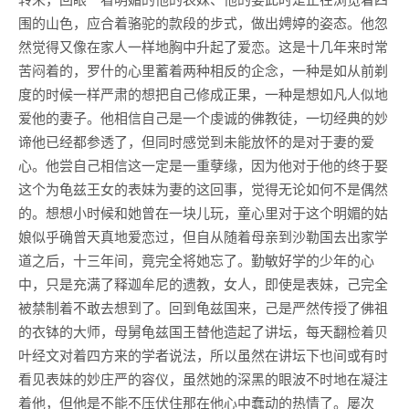
围的山色，应合着骆驼的款段的步式，做出娉婷的姿态。他忽
然觉得又像在家人一样地胸中升起了爱恋。这是十几年来时常
苦闷着的，罗什的心里蓄着两种相反的企念，一种是如从前剃
度的时候一样严肃的想把自己修成正果，一种是想如凡人似地
爱他的妻子。他相信自己是一个虔诚的佛教徒，一切经典的妙
谛他已经都参透了，但同时感觉到未能放怀的是对于妻的爱
心。他尝自己相信这一定是一重孽缘，因为他对于他的终于娶
这个为龟兹王女的表妹为妻的这回事，觉得无论如何不是偶然
的。想想小时候和她曾在一块儿玩，童心里对于这个明媚的姑
娘似乎确曾天真地爱恋过，但自从随着母亲到沙勒国去出家学
道之后，十三年间，竟完全将她忘了。勤敏好学的少年的心
中，只是充满了释迦牟尼的遗教，女人，即使是表妹，己完全
被禁制着不敢去想到了。回到龟兹国来，己是严然传授了佛祖
的衣钵的大师，母舅龟兹国王替他造起了讲坛，每天翻检着贝
叶经文对着四方来的学者说法，所以虽然在讲坛下也间或有时
看见表妹的妙庄严的容仪，虽然她的深黑的眼波不时地在凝注
着他，但他是不能不压伏住那在他心中蠢动的热情了。屡次