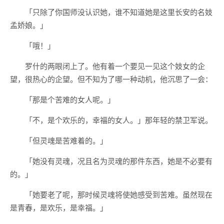
「只除了你国师没认识她，谁不知道她是这里长安的名妓
孟娇娘。」
「哦！」
罗什的两眼闭上了。他有着一个要见一见这个妓女的企
望，很热心的企望。但不知为了哪一种动机，他沉思了一会：
「那是个苦难的女人呢。」
「不，是个欢乐的，幸福的女人。」那年轻的禁卫军说。
「但灵魂是苦难着的。」
「她没有灵魂，况且名为灵魂的那件东西，她是不必要有
的。」
「她要老了呢，那时候灵魂将使她感受到苦难。虽然现在
是青春，是欢乐，是幸福。」