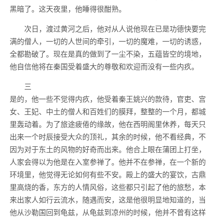
黑暗了。这天夜里，他睡得很酣熟。
次日，渡过黄河之后，他对从人说他现在已是功德快要完
满的僧人，一切的人世间的牵引，一切的魔难，一切的诱惑，
全都勘破了。现在是真的做到了一尘不染，五蕴皆空的境地，
他自信他将在秦国受着盛大的尊敬和欢迎而没有一些内疚。
三
是的，他一些不觉得内疚，他受着秦王姚兴的款待，官吏、宫
女、王妃、中土的僧人和百姓们的膜拜，整整的一个月，都城
里轰动着。为了旅途疲倦的缘故，他在西明阁里休养，每天只
出来一个时辰接受大众的顶礼，其余的时候，他不看经典，不
因为对于东土的风物的好奇而出来。他合上眼在蒲团上打坐，
人家会得以为他是在入室参禅了。他并不在参禅，在一个新的
环境里，他觉得无论如何有些不安。殿上的盛大的宴饮，古鼎
里高烧的香，东方的人情风俗，这些都只引起了他的旅愁，本
来出家人如行云流水，随遇而安，这是他很明显地知道的，当
他从沙勒国回到龟兹，从龟兹到凉州的时候，他并不曾有这样