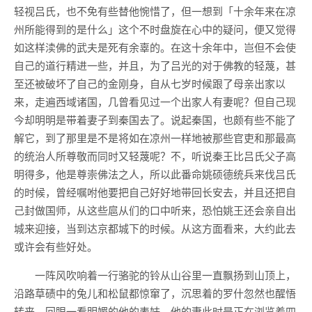
轻视吕氏，也不免有些替他惋惜了，但一想到「十余年来在凉
州所能得到的是什么」这个不时盘旋在心中的疑问，便又觉得
如这样渎佛的武夫是死有余辜的。在这十余年中，岂但不会使
自己的道行精进一些，并且，为了吕光的对于佛教的轻蔑，甚
至还被破坏了自己的金刚身，自从七岁时候跟了母亲出家以
来，走遍西域诸国，几曾看见过一个出家人有妻呢？但自己现
今却明明是带着妻子到秦国去了。说起秦国，也颇有些不能了
解它，到了那里是不是将如在凉州一样地被那些官吏和那最高
的统治人所尊敬而同时又轻蔑呢？不，听说秦王比吕氏父子高
明得多，他是尊崇佛法之人，所以此番命姚硕德统兵来伐吕氏
的时候，曾经嘱咐他要把自己好好地带回长安去，并且还把自
己封做国师，从这些扈从们的口中听来，恐怕姚王还会亲自出
城来迎接，当到达京都城下的时候。从这方面看来，大约此去
或许会有些好处。
一阵风吹响着一行骆驼的铃从山谷里一直飘扬到山顶上，
沿路草碛中的兔儿和松鼠都惊窜了，沉思着的罗什忽然也醒悟
转来，回眼一看明媚的他的表妹、他的妻此时是正在浏览着四