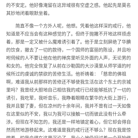
的不安定。他好像淹留在这异域很有空虚之感。他起先是莫名
其妙地闭着眼默坐着。
简直不像一个方外人呢，他想。凭着他这样深的戒行，他
知道是不应当会有这种感觉的了。但终于抛撇不开地这样烦虑
着，那是一定又被什么魔难诱引着了。他于是立刻屏绝了华腆
的饮食，撤去了一切的款待，一个国师的富丽的陈设，并且吩
咐伺候的人不要让他在他的禅房里听见外面的人声，无论男的
和女的。他完全恢复了从前在沙勒国的大沙漠里从师学道的时
候所过的虔诚的禁欲的苦修生活。他祈祷着：「慈悲的佛祖
啊，难道我从前那样的苦修还不够使我生活在这个东土的京城
里吗？我曾经大胆地自己相信我的戒行已经能够抵抗了一切的
诱引，我吃荤，我听音乐，我睁着眼睛在繁华的大街上游行，
我并且娶了妻，但在凉州的十余年间，我并不曾有过一天如像
在这里似的不安，我以为我可以接触一切而彼此没有什么牵
涉。但现在不知怎的，我还是一样地镇定着心，但它却会得自
然而然地游移起来。这难道是我的戒行还不够么？现在我是惊
惶着，怕我会得在这里沉沦了，我小心地仍旧过着一个开始修