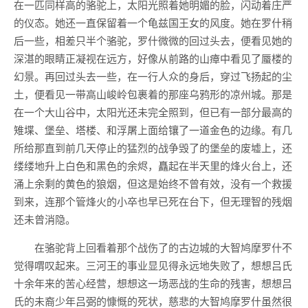
在一匹同样高的骆驼上，太阳光照着她明媚的脸，闪动着庄严
的仪态。她还一直保留着一个龟兹国王女的风度。她在罗什稍
后一些，相差只半个骆驼，罗什微微的回过头去，便看见她的
深湛的眼睛正凝视在远方，好像从前路的山瘴中看见了蜃楼的
幻景。再回过头去一些，在一行人众的身后，穿过飞扬起的尘
土，便看见一带高山峻岭包裹着的那座乌鸦形的凉州城。那是
在一个大山谷中，太阳光还未完全照到，但已有一部分最高的
雉堞、堡垒、塔楼、和浮屠上面给镶了一道金色的边缘。有几
所给那直到前几天停止的猛烈的战争毁了的堡垒的废墟上，还
缕缕地升上白色和黑色的余烬，矗起在半天里的烽火台上，还
涌上余剩的黄色的狼烟，但这是始终不曾有效，没有一个救援
到来，连那个管烽火的小卒也早已死在台下，但无理智的残烟
还未曾消隐。
在骆驼背上回看着那个战伤了的古边城的大智鸠摩罗什不
觉得喟叹起来。三河王的事业显见得永远地失败了，想想吕氏
十余年来的苦心经营，想想这一场恶战的生命的残害，想想吕
氏的未裔少年吕弼的慷慨的死状，慈悲的大智鸠摩罗什虽然很