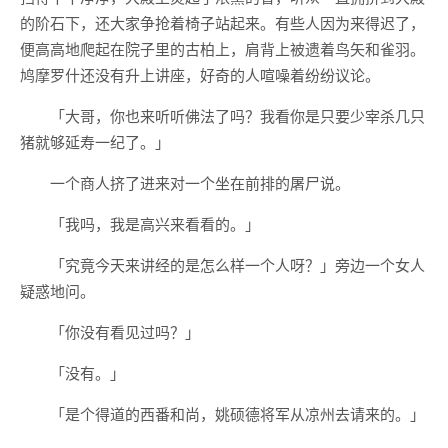
的阶石下，还大家争抢着椅子站起来。有些人因为来得迟了，
便高高地爬起在院子里的古柏上，肩背上被遗着鸟矢和雀羽。
鸠摩罗什还没有升上讲座，好奇的人喧噪着纷纷议论。
「大哥，你也来听听佛法了吗？我看你是只要少宰杀几只
猪就够延寿一纪了。」
一个商人挤了进来对一个坐在前排的屠尸说。
「我吗，我是高兴来看看的。」
「究竟今天来讲经的是怎么样一个人呀？」旁边一个女人
疑惑地问。
「你没有看见过吗？」
「没有。」
「是个得道的西番和尚，姚硕德将军从凉州去请来的。」