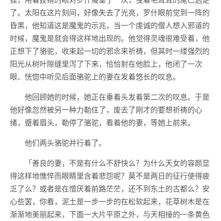
了。太阳在这片刻间，好像失去了光亮，罗什眼前觉到一阵的
昏黑，他知道这是魔鬼的示兆，当一个虔诚的僧人想入邪道的
时候，魔鬼是就会得这样地出现的。他觉得灵魂很难受着，他
正想下了骆驼，收束起一切的邪念来祈祷，但其时一缕强烈的
阳光从树叶隙缝里泻了下来，恰恰射在他脸上，他闭了一次
眼、恍惚中听见后面骆驼上的妻在发着悠长的叹息。
他回顾她的时候，她正在垂着头发着第二次的叹息。于是
他好像忽然被另一种力勒住了，废去了刚才的要想祈祷的心
绪，蹙着眉头，勒停了骆驼，看着他的妻，等她上前来。
他们两头骆驼并行着了。
「善良的妻，不是有什么不舒快么？为什么天女的容颜显
得这样地憔悴而眼睛里含着悲怨呢？莫不是两日的征行使得疲
乏了么？或者是在憎厌着前路茫茫，还不到东土的古都么？安
心些罢，你看，泥土是一步一步的在松软起来，花草树木是在
渐渐地美丽起来，下面一大片平原之外，与天相接的一条黄色