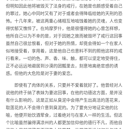
但明知因此他将被毁灭了法身的戒行，在她是也颇感受着自己
的罪过，她心中同时又有了对于或者会得降临给她的天刑的恐
怖。十几年来，被这两重心绪相互地啮蚀着她的灵魂，人也变
得忧郁又憔悴了。在鸠摩罗什，他是很懂得她的心曾怎样想，
他所自己以为不幸的是，对于因她之故而被毁坏了戒行这回事
虽然自己很忿恨着，但对于她的热情，却竟会得如一个在家人
似地接受着，享用着，这是他自己也意料不到的照他这样的戒
行看来，一切的色、声、香、味、触，都可以坚定地受得住，
正不必远远地避居到沙漠的团瓢里去，刻意地离绝官感的诱
惑。但他的大危险是对于妻的爱恋。
即使有了肉体的关系，只要并不爱着就好了。他曾经对人
说他的终于纳了表妹为妻这回事，在他的功德这方面，是并没
有什么影响的，这是正如从臭泥中会得产生出高洁的莲花来，
取莲花的人不会得介意到臭泥的。为了要充分地证实他的比
喻，他便开始饮酒荤食，过着绝对与在家人一样的生活。但这
个比喻虽然骗得满凉州的人都更加信仰他的德行不凡，而他自