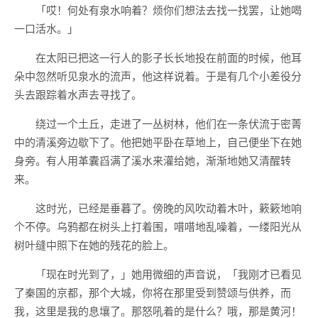
「哎！何处有泉水响着？烦你们想法去找一找罢，让她喝
一口活水。」
在太阳已把这一行人的影子长长地投在前面的时候，他耳
朵中忽然听见泉水的流声，他这样说着。于是有几个小差役分
头去跟踪着水声去寻找了。
绕过一个土丘，走进了一丛树林，他们在一条伏流于密菁
中的清溪旁边歇下了。他把她平卧在草地上，自己便坐下在她
身旁。有人用革囊舀满了溪水来灌给她，渐渐地她又清醒转
来。
这时光，已经是垂暮了。傍晚的风吹动着木叶，簌簌地响
个不停。乌鸦都在树头上打着围，唶唶地乱噪着，一缕阳光从
树叶缝中照下在她的残花的脸上。
「现在时光到了，」她用微细的声音说，「我刚才已看见
了秦国的京都，那个大城，你将在那里受到赞颂与供养，而
我，这里是我的息壤了。那怒吼着的是什么？哦，那是黄河！