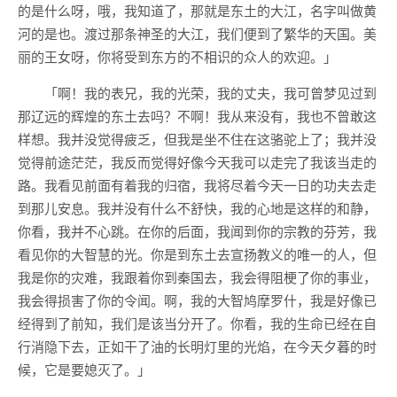
的是什么呀，哦，我知道了，那就是东土的大江，名字叫做黄
河的是也。渡过那条神圣的大江，我们便到了繁华的天国。美
丽的王女呀，你将受到东方的不相识的众人的欢迎。」
「啊！我的表兄，我的光荣，我的丈夫，我可曾梦见过到
那辽远的辉煌的东土去吗？不啊！我从来没有，我也不曾敢这
样想。我并没觉得疲乏，但我是坐不住在这骆驼上了；我并没
觉得前途茫茫，我反而觉得好像今天我可以走完了我该当走的
路。我看见前面有着我的归宿，我将尽着今天一日的功夫去走
到那儿安息。我并没有什么不舒快，我的心地是这样的和静，
你看，我并不心跳。在你的后面，我闻到你的宗教的芬芳，我
看见你的大智慧的光。你是到东土去宣扬教义的唯一的人，但
我是你的灾难，我跟着你到秦国去，我会得阻梗了你的事业，
我会得损害了你的令闻。啊，我的大智鸠摩罗什，我是好像已
经得到了前知，我们是该当分开了。你看，我的生命已经在自
行消隐下去，正如干了油的长明灯里的光焰，在今天夕暮的时
候，它是要媳灭了。」