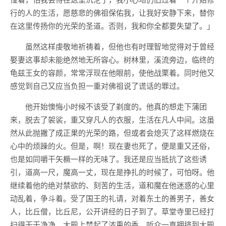
行的人的生活，愿慈悲的佛祖保佑我，让我好安静下来，替你
在这里传扬你的光荣的圣道。否则，我和你全都要失望了。」
虽然这样虔敬地祈祷着，但他也有时理智地觉得对于曾经
娶妻这事却未能绝然地无所容心。树林里，溪流旁边，临终的
龟兹王女的容颜，常常浮现在他眼前，使他战栗着。同时他又
感觉到自己又应当负担一重对佛祖说了谎话的罪过。
他开始懊悔小时候不该受了剃度的。他真的想走下蒲团
来，脱去了袈裟，重又穿凡人的衣服，生活在凡人中间。这虽
然从此抛撇了成正果的光荣的路，但或者会熄灭了这样燃烧在
心中的烦躁的火。但是，啊！现在妻也死了，便是重又还俗，
也是如同嚼干矢橛一样的无味了。我还是应当抵抗了这些诱
引，道高一尺，魔高一丈，现在是挣扎的时候了，可怕呀。他
继续着他的绝对禁欲的、刻苦的生活，道和魔在他迷惑的心里
动乱着，争斗着。受了国王的礼请，对着东土的善男子，善女
人，比丘僧，比丘尼，公开讲经的日子到了。草堂寺里已经打
扫得干干净净，大殿上焚起了浓熏的香，听众一直拥挤到大殿