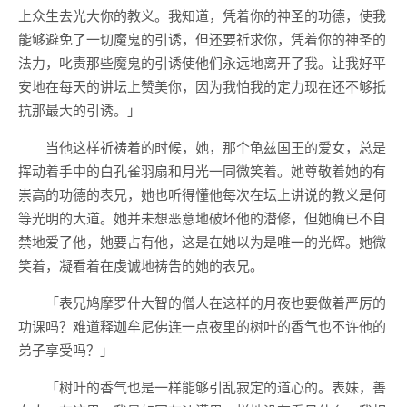
上众生去光大你的教义。我知道，凭着你的神圣的功德，使我
能够避免了一切魔鬼的引诱，但还要祈求你，凭着你的神圣的
法力，叱责那些魔鬼的引诱使他们永远地离开了我。让我好平
安地在每天的讲坛上赞美你，因为我怕我的定力现在还不够抵
抗那最大的引诱。」
当他这样祈祷着的时候，她，那个龟兹国王的爱女，总是
挥动着手中的白孔雀羽扇和月光一同微笑着。她尊敬着她的有
崇高的功德的表兄，她也听得懂他每次在坛上讲说的教义是何
等光明的大道。她并未想恶意地破坏他的潜修，但她确已不自
禁地爱了他，她要占有他，这是在她以为是唯一的光辉。她微
笑着，凝看着在虔诚地祷告的她的表兄。
「表兄鸠摩罗什大智的僧人在这样的月夜也要做着严厉的
功课吗？难道释迦牟尼佛连一点夜里的树叶的香气也不许他的
弟子享受吗？」
「树叶的香气也是一样能够引乱寂定的道心的。表妹，善