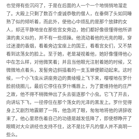
也觉得有些沉闷了，于是在后面的人一个一个地悄悄地溜走
了。大殿上只剩了数百个虔诚恭敬的僧人，在垂倒了头如同睡
熟了似的倾听着，而此外，使他心中烦乱的是那个放肆的女
人，却还平静地坐在那些宫女旁边，她们都好像很懂得他所讲
演的奥义似的，并不有一些烦躁。他流动着他的光亮的眼，穿
过迷漫的香烟，看着旁边宝座上的国王，看看宫女们，又不禁
看到这荡女的脸上。至于她，老是凝视着他，她好像懂得他心
中在怎么样，对他微笑着；并且当他眼光注射着她的时候，又
微微地点着头，发髻旁边斜插着的一支玉蝉便颤动起来。这时
候，一个小飞虫从讲座旁边的黄绫幔上飞下来，嘤嘤地在罗什
脸前绕圈儿，最后它停住在罗什嘴唇上，为了要维持他的庄严
之故，他不得不稍微伸出了头去驱逐那个小虫。它飞了开去，
向讲坛下飞，一径停住在那个荡女的光泽的黑发上。罗什觉得
身上又剧烈地震颤了一阵，他急闭了眼，匆匆地将他的讲辞收
束了。他心里悲伤着自己的功德是越发低降了，即使想睁开了
眼睛对大众讲经也支持不住，这不是比平凡的僧人并不高明一
些么。