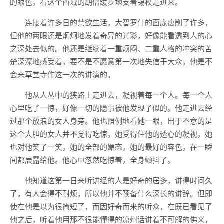
的眼色，看这个西域的胡僧缓步地支着锡杖走进来。
连接着许多日的禁欲生活，大智罗什的面庞瘦削了许多，
但他的两眼还是炯炯地发着奇异的光彩，好像能看透到人的心
之深处去似的。他还是继续着一重烦闷、二重人格的冲突的苦
楚深深地感受着，要不是不愿意第一次地失信于大众，他是不
会来草堂寺作这一次的讲演的。
他从人丛中的狭路上走进去，凝视着每一个人。每一个人
心里吃了一惊，好像一切的隐事被他发现了似的。他走进去经
过那个放浪的女人身旁。他也照例地看她一眼，出于不意的是
这个大胆的女人并不觉得吃惊，她受得住他的透心的凝视，她
也对他笑了一笑，她的全部的媚态，她的最好的容色，在一瞬
间都展露给他。他心中忽然吃惊着，全身颤抖了。
他知道这第一日来听讲经的人是好奇的居多，讲得时间久
了，有人会得不耐烦，所以他并不预备什么深长的讲辞。但即
使在他是以为很简短了，而因好奇而来的听众，在既已看见了
他之后，听着他用那不很能懂得的凉州话讲着不可解的佛义，