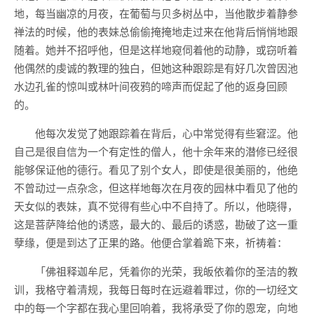
地，每当幽凉的月夜，在葡萄与贝多树丛中，当他散步着静参
禅法的时候，他的表妹总偷偷掩掩地走过来在他背后悄悄地跟
随着。她并不招呼他，但是这样地窥伺着他的动静，或窃听着
他偶然的虔诚的教理的独白，但她这种跟踪是有好几次曾因池
水边孔雀的惊叫或林叶间夜鸦的啼声而促起了他的返身回顾
的。
他每次发觉了她跟踪着在背后，心中常觉得有些窘涩。他
自己是很自信为一个有定性的僧人，他十余年来的潜修已经很
能够保证他的德行。看见了别个女人，即使是很美丽的，他绝
不曾动过一点杂念，但这样地每次在月夜的园林中看见了他的
天女似的表妹，真不觉得有些心中不自持了。所以，他晓得，
这是菩萨降给他的诱惑，最大的、最后的诱惑，勘破了这一重
孽缘，便是到达了正果的路。他便合掌着跪下来，祈祷着：
「佛祖释迦牟尼，凭着你的光荣，我皈依着你的圣洁的教
训，我格守着清规，我每日每时在远避着罪过，你的一切经文
中的每一个字都在我心里回响着，我将承受了你的恩宠，向地