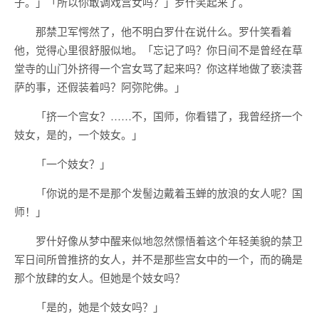
子。」「所以你敢调戏宫女吗？」罗什笑起来了。
那禁卫军愕然了，他不明白罗什在说什么。罗什笑看着
他，觉得心里很舒服似地。「忘记了吗？你日间不是曾经在草
堂寺的山门外挤得一个宫女骂了起来吗？你这样地做了亵渎菩
萨的事，还假装着吗？阿弥陀佛。」
「挤一个宫女？……不，国师，你看错了，我曾经挤一个
妓女，是的，一个妓女。」
「一个妓女？」
「你说的是不是那个发髻边戴着玉蝉的放浪的女人呢？国
师！」
罗什好像从梦中醒来似地忽然憬悟着这个年轻美貌的禁卫
军日间所曾推挤的女人，并不是那些宫女中的一个，而的确是
那个放肆的女人。但她是个妓女吗？
「是的，她是个妓女吗？」