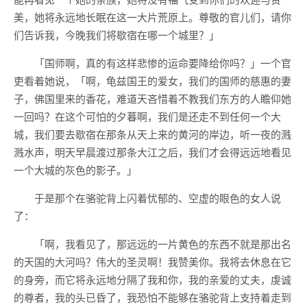
美，她将永远地长眠在这一大片荒原上。尊敬的官儿们，请你
们告诉我，今晚我们将歇宿在哪一个城里？」
「国师啊，真的有这样悲惨的运命要降给你吗？」一个官
吏看着她说，「啊，龟兹国王的爱女，我们的国师的慈惠的妻
子，佛国里来的香花，难道天吝惜着不教我们东方的人瞻仰她
一回吗？在这个可怕的夕暮啊，我们是还走不到任何一个大
城，我们要去歇宿在那条从天上来的黄河的岸边，听一夜的溅
溅水声，明天早晨渡过那条大江之后，我们才会得远远地看见
一个大城的灰色的影子。」
于是那个在骆驼背上闪着忧郁的、空虚的眼色的女人说
了：
「啊，我看见了，那远远的一片黄色的东西不就是那出名
的天国的大河吗？伟大的圣灵啊！我赞美你。我将去休息在它
的身旁，而它将永远地分隔了我和你，我的亲爱的丈夫，虔诚
的尊者，我的头已昏了，我恐怕不能够在骆驼背上支持着走到