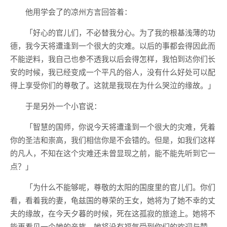
他用学会了的凉州方言回答着：
「好心的官儿们，不必替我分心。为了我的根基浅薄的功
德，我今天将遭逢到一个很大的灾难。以后的事都会得因此而
不能逆料，我自己也参不透我以后会得怎样，我怕到达你们长
安的时候，我已经变成一个平凡的俗人，没有什么好处可以配
得上享受你们的尊敬了。这就是我现在为什么哭泣的缘故。」
于是另外一个小官说：
「智慧的国师，你说今天将遭逢到一个很大的灾难，凭着
你的圣洁和崇高，我们相信你是不会错的。但是，如我们这样
的凡人，不知在这个灾难还未曾显现之前，能不能先听到它一
点？」
「为什么不能够呢，尊敬的太阳的国度里的官儿们。你们
看，看着我的妻，龟兹国的尊荣的王女，她将为了她不幸的丈
夫的缘故，在今天夕暮的时候，死在这孤寂的旅途上。她将不
能再看见一个她的亲族，她将没有福气受到你们的欢迎与赞