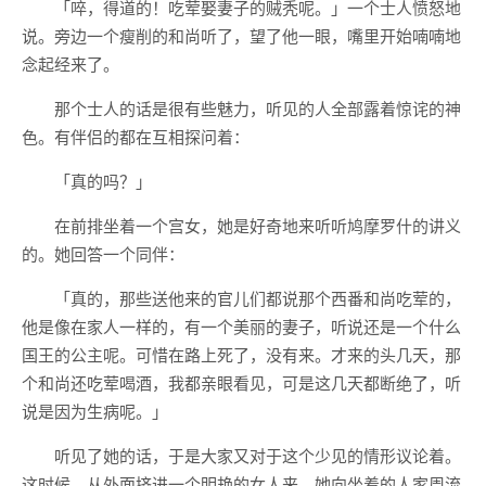
「啐，得道的！吃荤娶妻子的贼秃呢。」一个士人愤怒地
说。旁边一个瘦削的和尚听了，望了他一眼，嘴里开始喃喃地
念起经来了。
那个士人的话是很有些魅力，听见的人全部露着惊诧的神
色。有伴侣的都在互相探问着：
「真的吗？」
在前排坐着一个宫女，她是好奇地来听听鸠摩罗什的讲义
的。她回答一个同伴：
「真的，那些送他来的官儿们都说那个西番和尚吃荤的，
他是像在家人一样的，有一个美丽的妻子，听说还是一个什么
国王的公主呢。可惜在路上死了，没有来。才来的头几天，那
个和尚还吃荤喝酒，我都亲眼看见，可是这几天都断绝了，听
说是因为生病呢。」
听见了她的话，于是大家又对于这个少见的情形议论着。
这时候，从外面挤进一个明艳的女人来，她向坐着的人家周流