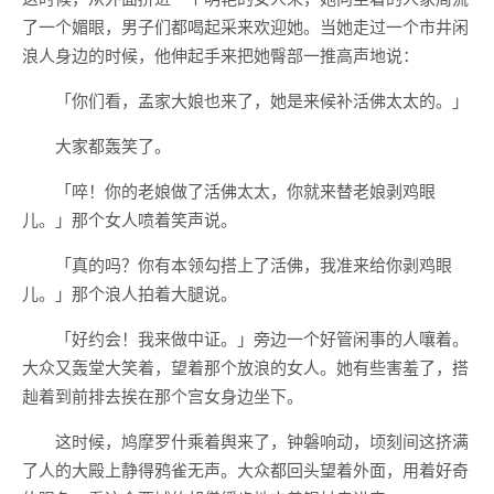
了一个媚眼，男子们都喝起采来欢迎她。当她走过一个市井闲
浪人身边的时候，他伸起手来把她臀部一推高声地说：
「你们看，孟家大娘也来了，她是来候补活佛太太的。」
大家都轰笑了。
「啐！你的老娘做了活佛太太，你就来替老娘剥鸡眼
儿。」那个女人喷着笑声说。
「真的吗？你有本领勾搭上了活佛，我准来给你剥鸡眼
儿。」那个浪人拍着大腿说。
「好约会！我来做中证。」旁边一个好管闲事的人嚷着。
大众又轰堂大笑着，望着那个放浪的女人。她有些害羞了，搭
赸着到前排去挨在那个宫女身边坐下。
这时候，鸠摩罗什乘着舆来了，钟磐响动，顷刻间这挤满
了人的大殿上静得鸦雀无声。大众都回头望着外面，用着好奇