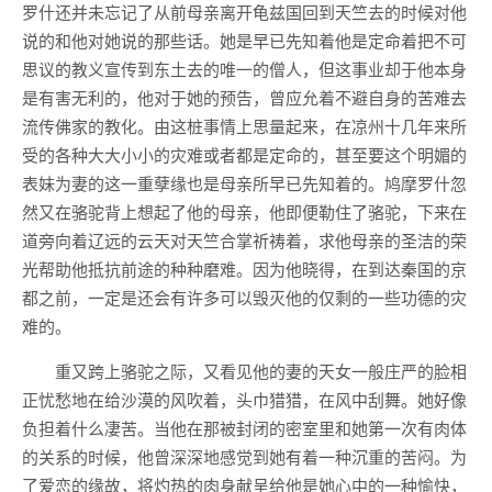
罗什还并未忘记了从前母亲离开龟兹国回到天竺去的时候对他
说的和他对她说的那些话。她是早已先知着他是定命着把不可
思议的教义宣传到东土去的唯一的僧人，但这事业却于他本身
是有害无利的，他对于她的预告，曾应允着不避自身的苦难去
流传佛家的教化。由这桩事情上思量起来，在凉州十几年来所
受的各种大大小小的灾难或者都是定命的，甚至要这个明媚的
表妹为妻的这一重孽缘也是母亲所早已先知着的。鸠摩罗什忽
然又在骆驼背上想起了他的母亲，他即便勒住了骆驼，下来在
道旁向着辽远的云天对天竺合掌祈祷着，求他母亲的圣洁的荣
光帮助他抵抗前途的种种磨难。因为他晓得，在到达秦国的京
都之前，一定是还会有许多可以毁灭他的仅剩的一些功德的灾
难的。
重又跨上骆驼之际，又看见他的妻的天女一般庄严的脸相
正忧愁地在给沙漠的风吹着，头巾猎猎，在风中刮舞。她好像
负担着什么凄苦。当他在那被封闭的密室里和她第一次有肉体
的关系的时候，他曾深深地感觉到她有着一种沉重的苦闷。为
了爱恋的缘故，将灼热的肉身献呈给他是她心中的一种愉快，