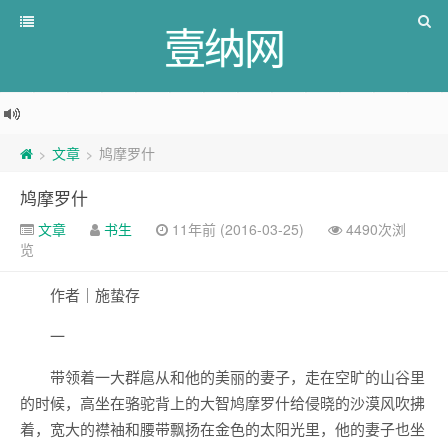
壹纳网
文章
鸠摩罗什
>
>
鸠摩罗什
文章
书生
11年前 (2016-03-25)
4490次浏
览
作者｜施蛰存
一
带领着一大群扈从和他的美丽的妻子，走在空旷的山谷里
的时候，高坐在骆驼背上的大智鸠摩罗什给侵晓的沙漠风吹拂
着，宽大的襟袖和腰带飘扬在金色的太阳光里，他的妻子也坐