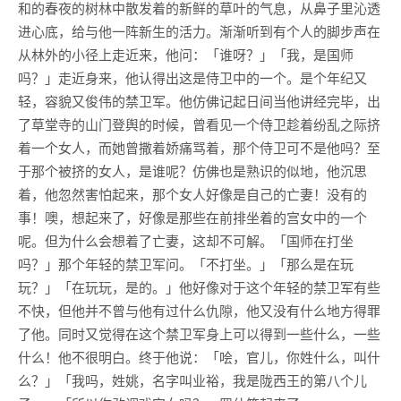
和的春夜的树林中散发着的新鲜的草叶的气息，从鼻子里沁透
进心底，给与他一阵新生的活力。渐渐听到有个人的脚步声在
从林外的小径上走近来，他问：「谁呀？」「我，是国师
吗？」走近身来，他认得出这是侍卫中的一个。是个年纪又
轻，容貌又俊伟的禁卫军。他仿佛记起日间当他讲经完毕，出
了草堂寺的山门登舆的时候，曾看见一个侍卫趁着纷乱之际挤
着一个女人，而她曾撒着娇痛骂着，那个侍卫可不是他吗？至
于那个被挤的女人，是谁呢？仿佛也是熟识的似地，他沉思
着，他忽然害怕起来，那个女人好像是自己的亡妻！没有的
事！噢，想起来了，好像是那些在前排坐着的宫女中的一个
呢。但为什么会想着了亡妻，这却不可解。「国师在打坐
吗？」那个年轻的禁卫军问。「不打坐。」「那么是在玩
玩？」「在玩玩，是的。」他好像对于这个年轻的禁卫军有些
不快，但他并不曾与他有过什么仇隙，他又没有什么地方得罪
了他。同时又觉得在这个禁卫军身上可以得到一些什么，一些
什么！他不很明白。终于他说：「哙，官儿，你姓什么，叫什
么？」「我吗，姓姚，名字叫业裕，我是陇西王的第八个儿