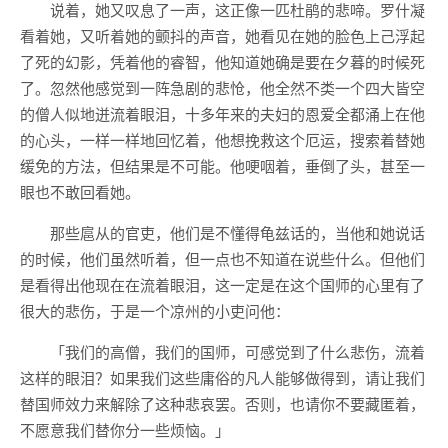
说着，她又叹息了一声，这正像一匹杜鹃的悲啼。罗什凝
看着她，又听着她的颤抖的声音，她看见在她的脸色上己浮起
了死的幻影，凭着他的睿智，他知道她确是要在夕暮的时候死
了。忽然他感觉到一阵急剧的悲怆，他全然不类一个四大皆空
的僧人似地迸流着眼泪，十多年来的夫妇的恩爱全都涌上在他
的心头，一样一样地回忆着，他想挽救这个厄运，搜索着替她
缓免的方法，但结果是不可能。他哽咽着，垂倒了头，甚至一
眼也不敢回看她。
那些扈从的官吏，他们是不懂得龟兹话的，当他和她说话
的时候，他们虽然听着，但一点也不知道在说些什么。但他们
是看得出他现在在流着眼泪，这一定是在这个国师的心里有了
很大的悲伤，于是一个凉州的小吏问他：
「我们的高僧，我们的国师，可感觉到了什么悲伤，流着
这样的眼泪？如果我们这些庸俗的凡人能够做得到，请让我们
替国师效力来解除了这种悲哀罢。否则，也请你不要藏匿着，
不愿意我们替你分一些烦恼。」