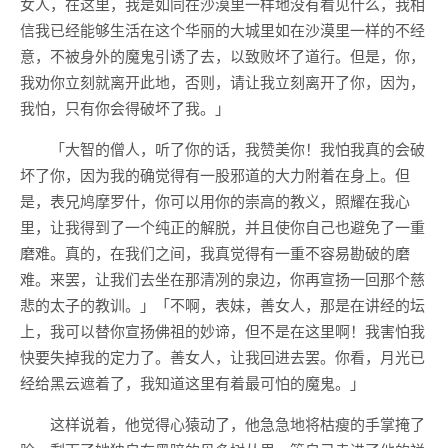
女人，在这里，我是如同在沙漠里一样地没有看见什么，我相
信我已经能够生活在这个华丽的大城里如在沙漠里一样的不经
意，不被身外的魔鬼引诱了去，以致败坏了道行。但是，你，
我劝你立刻就离开此地，否则，请让我立刻离开了你，因为，
我怕，只有你会得破坏了我。」
「大智的僧人，听了你的话，我赞美你！我怕我真的会破
坏了你，因为我的确觉得有一股邪道的大力附着在身上。但
是，表兄鸠摩罗什，你可以用你的崇高的教义，照耀在我心
里，让我得到了一个纯正的解脱，并且使你自己也避免了一重
磨难。真的，在我们之间，我真觉得有一重不容易勘破的磨
难。来罢，让我们去坐在那清冽的泉边，你再宣扬一回那个慈
悲的太子的教训。」「不啊，表妹，善女人，那是在讲经的坛
上，我可以替你宣扬佛祖的妙谛，但不是在这里啊！我害怕我
快要失掉我的定力了。善女人，让我回进去罢。你看，月光已
经给黑云遮着了，我知道这里有着最可怕的魔鬼。」
这样说着，他觉得心猿动了，他急急地将枯瘦的手掌掩了