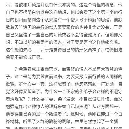
示，爱欲和功德是并没有什么冲突的。这是个奇怪的概念，他
自己也不很明白何以会这样地想，何以会看了这个第三个旅行
日的朝阳而想到这个从来没有一个僧人敢于辩解的思绪。他默
数着天竺诸国的高行的僧人娶妻荤食的也并非绝对没有，于是
自己又坚信了一些自己的功德或者不会得全毁灭了。但随即又
想，不知以前的有妻室的僧人，对于妻是否也这样地痴恋着。
这个恐怕未必……，于是觉得自己的情形又两样了，怕仍旧难
免要不能修成正果。
为希望着成正果而禁欲、而苦修的僧人不是有大智慧的释
子，这个是与为要做官而读书，为要受报应而行善的人同样的
低微。罗什心中一转，这样想着了。他忽然感到一阵寒颤，自
觉这好像又叛道了。为什么一个正宗的佛弟子会这样的不遵守
着清规呢？为什么娶了妻，染了爱欲，不自己设法忏悔，而又
勉强造作出这种惊人的理解来替自己辩护呢？从这方面想来，
他觉得自己真的是一个叛道者了。这时候，他刚在穿过一个白
桦树林，听见了大群的骆驼的践踏，林里忽然惊起了一个狐
狸，用着狡猾的眼对罗什凝望了一次，曳着毛茸茸的尾巴逃走