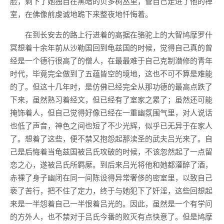
脸，剩下了她独自在黑暗的贝多树丛里，管自己走进了他的禅
室，在佛像前虔诚地跪下来整夜地忏悔着。
在到长安去的路上行进着的高据在骆驼上的大智鸠摩罗什
冥想着十余年前从沙勒国回到龟兹国的时候，觉得自己真的曾
经是一个德行很高了的僧人，在最最难于自己克制潜修的青年
时代，毕竟完全做到了五蕴皆空的境地，这也不可不算是难能
的了。但这十几年时，是仿佛已经完全从那功德的最高点跌了
下来，虽然熟习着经文，但已经有了室家之累了；虽然还可能
掩饰着人，但自己觉得好像已经在一重幽氛围气里，对人说话
也低了声音，神色之间也短了不少光辉，似乎已无异于在家人
了。想着了这些，便不禁又抱怨起那渎圣的武夫吕光来了。自
己是后悔着当龟兹国被吕氏攻破的时候，不该忽然起了一点留
恋之心，遂被吕氏所羁縻。到后来吕光将他和她都灌醉了酒，
赤裸了身子幽闭在同一间陈设得异常奢侈的密室里，以致自己
亵了苦行，把不住了定力，终于与她犯下了奸淫，这些回想起
来是一半怨着自己一半恨着吕光的。因此，虽然是一个有学问
的方外人，也不禁对于吕氏今番的败灭有点快意了。但是鸠摩