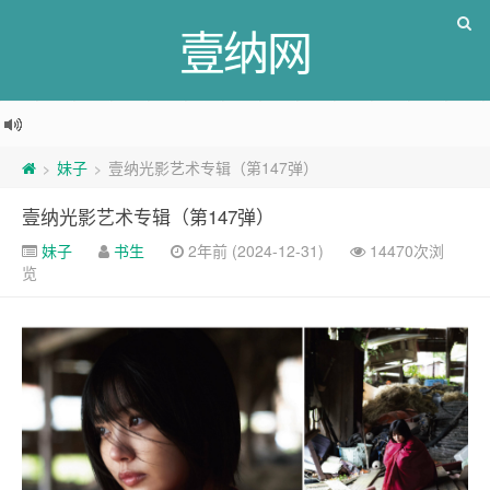
壹纳网
妹子
壹纳光影艺术专辑（第147弹）
>
>
壹纳光影艺术专辑（第147弹）
妹子
书生
2年前 (2024-12-31)
14470次浏
览