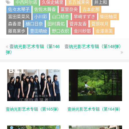
中西阿尔诺
久保史緒里
五百城茉央
井上和
佐々木琴子
佐佐木舞香
冨里奈央
吉本此那
富田菜菜风
小川彩
山口結杏
早﨑すずき
柴田柚菜
森香澄
樋口日奈
田村真佑
菅井友香
菅原咲月
藤嶌果歩
豊田萌絵
野口衣织
金川紗耶
金澤亜美
壹纳光影艺术专辑（第146
壹纳光影艺术专辑（第148弹）
弹）
壹纳光影艺术专辑（第165弹）
壹纳光影艺术专辑（第164弹）