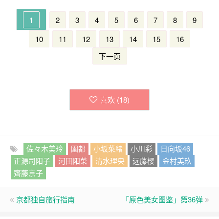
1
2
3
4
5
6
7
8
9
10
11
12
13
14
15
16
下一页
喜欢 (
18
)
佐々木美玲
園都
小坂菜緒
小川彩
日向坂46
正源司阳子
河田阳菜
清水理央
远藤樱
金村美玖
齊藤京子
京都独自旅行指南
「原色美女图鉴」第36弹