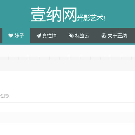
壹纳网
光影艺术!
妹子
真性情
标签云
关于壹纳
次浏览