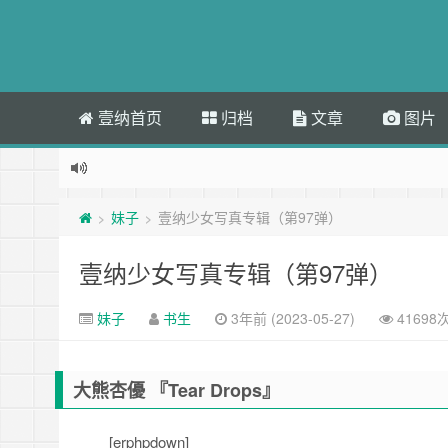
壹纳首页
归档
文章
图片
妹子
壹纳少女写真专辑（第97弹）
>
>
壹纳少女写真专辑（第97弹）
妹子
书生
3年前 (2023-05-27)
41698
大熊杏優 『Tear Drops』
[erphpdown]