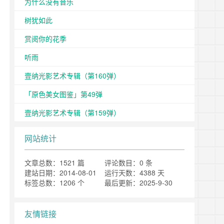
为什么没有音乐
树犹如此
赏阅你的花季
听雨
壹纳光影艺术专辑（第160弹）
「原色美女图鉴」第49弹
壹纳光影艺术专辑（第159弹）
网站统计
文章总数：1521 篇
评论数目：0 条
建站日期：2014-08-01
运行天数：4388 天
标签总数：1206 个
最后更新：2025-9-30
友情链接