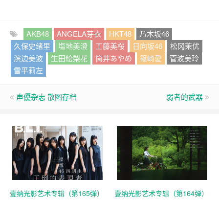
AKB48
ANGELA芽衣
HKT48
乃木坂46
久保史绪里
塩地美澄
工藤美桜
日向坂46
松冈茉优
滨边美波
生田絵梨花
筒井あやめ
篠崎愛
菅波美玲
雪平莉左
声優杂志 散图存档
弱者的武器
壹纳光影艺术专辑（第165弹）
壹纳光影艺术专辑（第164弹）