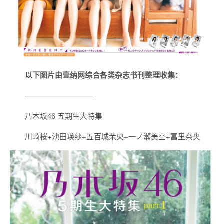
以下图片由壹纳网综合各类杂志书刊整理收集：
—————————
乃木坂46 五期生大特集
川崎桜+池田瑛纱+五百城茉央+一ノ瀬美空+冨里奈央