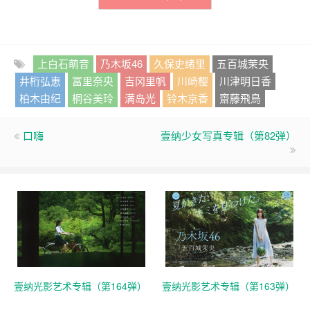
上白石萌音
乃木坂46
久保史绪里
五百城茉央
井桁弘恵
冨里奈央
吉冈里帆
川崎樱
川津明日香
柏木由纪
桐谷美玲
满岛光
铃木京香
齋藤飛鳥
口嗨
壹纳少女写真专辑（第82弹）
壹纳光影艺术专辑（第164弹）
壹纳光影艺术专辑（第163弹）