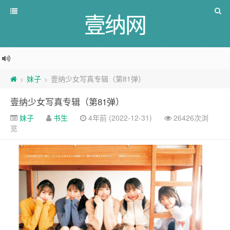
壹纳网
妹子
壹纳少女写真专辑（第81弹）
>
>
壹纳少女写真专辑（第81弹）
妹子
书生
4年前 (2022-12-31)
26426次浏
览