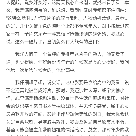
人提起，说多好多好，这两天我心血来潮，就找来看了看，本
来，我是满怀期待的，谁成想，看到结尾时我都忍不住嘀咕：
“这特么啥啊…” 整部片子的叙事散乱，人物动机荒诞，最重要
的是，几个关键角色的谈吐举止都不像成年人，跟小孩玩过家
家一样，全片充斥着一种靠晦涩掩饰浅薄的勉强感，我就心
说，这么一破片子，当初怎么有人能夸的出口？
我就去问了一个曾经向我推荐这片子的熟人，他又看了一
遍，也觉得尬，但辩解说当年看的时候就是真心觉得好，我问
他第一次是啥时候看的，他说高中。
我仔细想了想，说实话，这电影要是拿给高中的我看，说
不定还真能被当成好片，那时，我还涉世未深，经常大惊小
怪，心里满是畅想和冲动，没有世俗生活的顾虑和重压，对社
会的认识基本来自书本等抽象载体，并无切身感受，属于心灵
最柔软开放的年纪，影片里那些矫情错乱的对白，我大概会认
为是含蓄深刻，导演叙事散乱，我会反省是自己欣赏水平低，
甚至可能会被主角蹩脚扭捏的情话感动，总之，那时年少的我