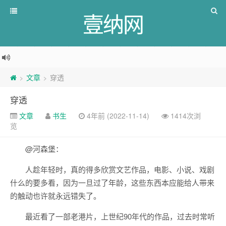
壹纳网
文章
穿透
>
>
穿透
文章
书生
4年前 (2022-11-14)
1414次浏
览
@河森堡：
人趁年轻时，真的得多欣赏文艺作品，电影、小说、戏剧
什么的要多看，因为一旦过了年龄，这些东西本应能给人带来
的触动也许就永远错失了。
最近看了一部老港片，上世纪90年代的作品，过去时常听