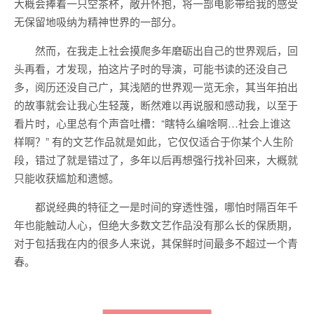
大概会捧着一只空茶杯，敞开怀抱，将一部电影带给我的感受
无保留地吸纳为精神世界的一部分。
然而，在我走上社会摸爬多年磨砺出自己的世界观后，回
头再看，才发现，拍这片子时的导演，可能书读的还没自己
多，阅历还没自己广，其浅陋的世界观一览无余，其当年拍出
的故事就会让我心生轻蔑，断然难以再说服和感动我，以至于
看片时，心里总有个声音吐槽：“瞎特么编啥啊…社会上谁这
样啊？” 有的文艺作品就是如此，它仅仅适合于你某个人生阶
段，错过了就是错过了，多年以后再想强行找补回来，大概就
只能收获尴尬和遗憾。
都说经典的特征之一是时间的穿透性强，哪怕时隔百年千
年也能触动人心，但绝大多数文艺作品没有那么长的保质期，
对于包括我在内的很多人来说，其保鲜时间最多不超过一个青
春。