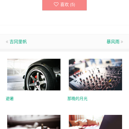
喜欢 (
5
)
吉冈里帆
暴风雨
避暑
那晚的月光