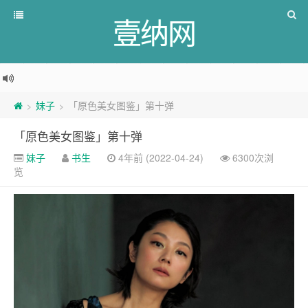
壹纳网
妹子
「原色美女图鉴」第十弹
>
>
「原色美女图鉴」第十弹
妹子
书生
4年前 (2022-04-24)
6300次浏
览