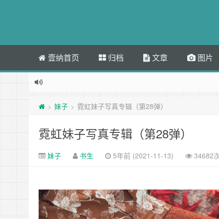
壹纳首页
归档
文章
图片
妹子
霓虹妹子写真专辑（第28弹）
>
>
霓虹妹子写真专辑（第28弹）
妹子
书生
5年前 (2021-11-13)
34682