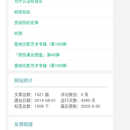
为什么没有音乐
树犹如此
赏阅你的花季
听雨
壹纳光影艺术专辑（第160弹）
「原色美女图鉴」第49弹
壹纳光影艺术专辑（第159弹）
网站统计
文章总数：1521 篇
评论数目：0 条
建站日期：2014-08-01
运行天数：4390 天
标签总数：1206 个
最后更新：2025-9-30
友情链接