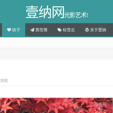
壹纳网
光影艺术!
妹子
真性情
标签云
关于壹纳
次浏览