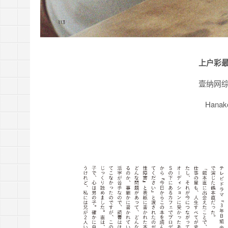
上户彩
壹纳网
Hana