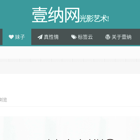
壹纳网
光影艺术!
妹子
真性情
标签云
关于壹纳
次浏览