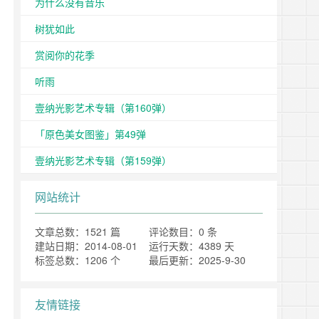
为什么没有音乐
树犹如此
赏阅你的花季
听雨
壹纳光影艺术专辑（第160弹）
「原色美女图鉴」第49弹
壹纳光影艺术专辑（第159弹）
网站统计
文章总数：1521 篇
评论数目：0 条
建站日期：2014-08-01
运行天数：4389 天
标签总数：1206 个
最后更新：2025-9-30
友情链接