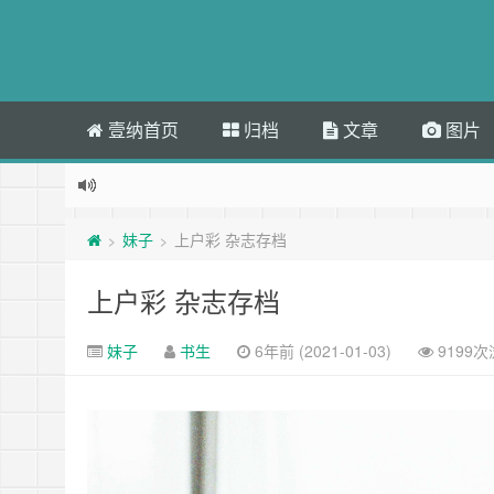
壹纳首页
归档
文章
图片
妹子
上户彩 杂志存档
>
>
上户彩 杂志存档
妹子
书生
6年前 (2021-01-03)
9199