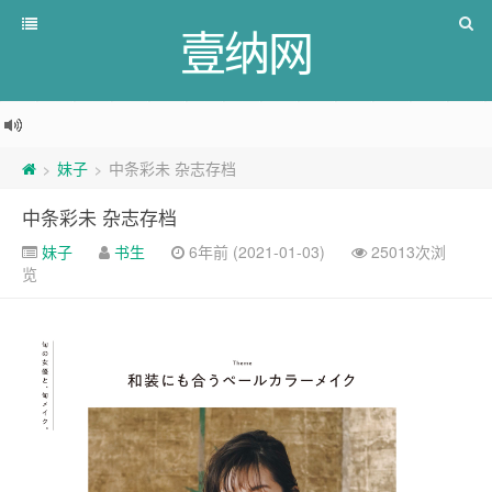
壹纳网
妹子
中条彩未 杂志存档
>
>
中条彩未 杂志存档
妹子
书生
6年前 (2021-01-03)
25013次浏
览