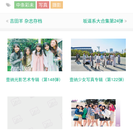
中条彩未
写真
摄影
吉田羊 杂志存档
坂道系大合集第24弹
壹纳光影艺术专辑（第148弹）
壹纳少女写真专辑（第122弹）