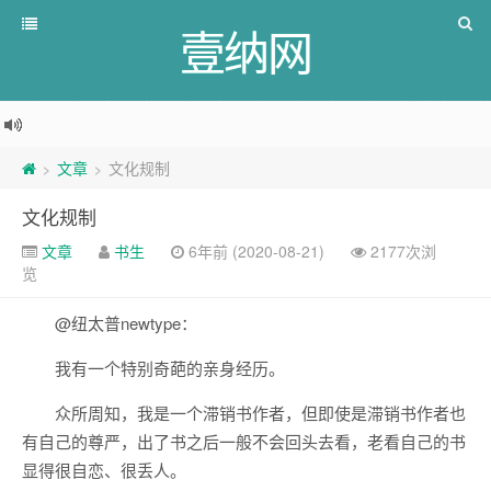
壹纳网
文章
文化规制
>
>
文化规制
文章
书生
6年前 (2020-08-21)
2177次浏
览
@纽太普newtype：
我有一个特别奇葩的亲身经历。
众所周知，我是一个滞销书作者，但即使是滞销书作者也
有自己的尊严，出了书之后一般不会回头去看，老看自己的书
显得很自恋、很丢人。