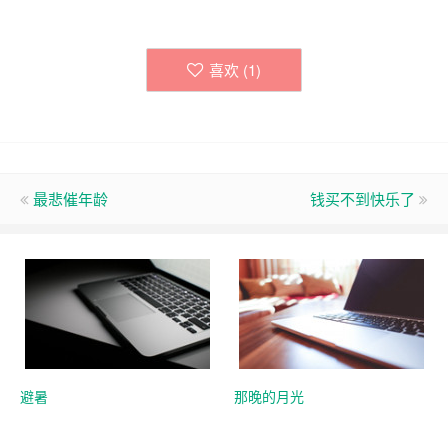
喜欢 (
1
)
最悲催年龄
钱买不到快乐了
避暑
那晚的月光