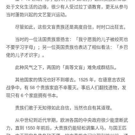
处于文化生活的边缘，很少有人受过拉丁语教育，更无从参与
当时蓬勃兴起的文艺复兴运动。
尽管如此，这些文盲贵族还是高度自信，时时口出狂言。
当时的一位法国贵族曾扬言：「我宁愿我的儿子被绞死也
不要学习字母」；另一位英国贵族也表达了相似看法：「乡巴
佬的儿子才识字」。
此种风气之下，两国的「高等文盲」难免成群结队。
其他国家的情况也好不到哪去。1525 年，在德意志农民
战争中，有 58 个贵族家庭不幸覆灭。事后人们翻找遗物，发
现只有 6 个家庭拥有书本。
贵族们敢于无知得如此自信，当然也自有其道理。
从中世纪到近代早期，欧洲各国的中央政府很少能垄断武
力，直到 1550 年前后，大贵族仍能轻松调集人马，与国王匹