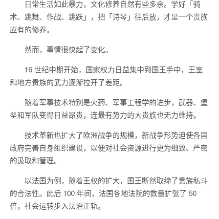
日常生活如此暴力，文化修养自然有些多余。学好「骑
术、跳舞、作战、跳跃」，把「诗琴」往后放，才是一个贵族
应有的修养。
然而，事情很快起了变化。
16 世纪中期开始，国家权力日益集中到国王手中，王室
和地方贵族的武力逐渐拉开了差距。
随着军事技术特别是火药、军事工程学的进步，武器、堡
垒和军队变得日益昂贵，连最有势力的大贵族也无力维持。
技术革新也扩大了欧洲战争的规模，新战争形势迫使各国
政府完善自身组织建设，以便对社会资源进行更为细致、严密
的汲取和管理。
以法国为例，随着王权的扩大，国王断然取缔了贵族私斗
的合法性。此后 100 年间，法国各地法院的数量扩张了 50
倍，社会运转步入法治正轨。