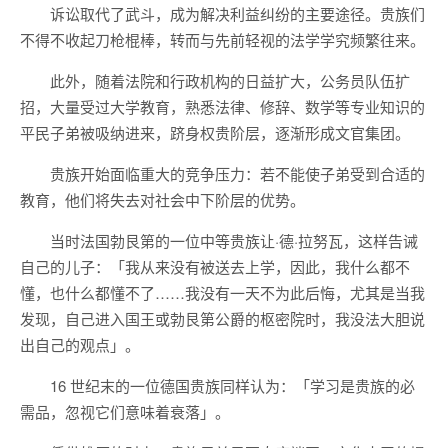
诉讼取代了武斗，成为解决利益纠纷的主要途径。贵族们
不得不收起刀枪棍棒，转而与先前轻视的法学学究频繁往来。
此外，随着法院和行政机构的日益扩大，公务员队伍扩
招，大量受过大学教育，熟悉法律、修辞、数学等专业知识的
平民子弟被吸纳进来，跻身权贵阶层，逐渐形成文官集团。
贵族开始面临重大的竞争压力：若不能使子弟受到合适的
教育，他们将失去对社会中下阶层的优势。
当时法国勃艮第的一位中等贵族让·德·拉努瓦，这样告诫
自己的儿子：「我从来没有被送去上学，因此，我什么都不
懂，也什么都懂不了……我没有一天不为此后悔，尤其是当我
发现，自己进入国王或勃艮第公爵的枢密院时，我没法大胆说
出自己的观点」。
16 世纪末的一位德国贵族同样认为：「学习是贵族的必
需品，忽视它们意味着衰落」。