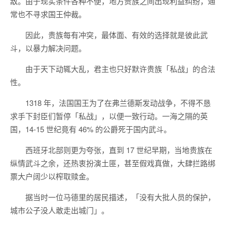
敌。由于现实条件各种不便，地方贵族之间出现利益纠纷，通
常也不寻求国王仲裁。
因此，贵族每有冲突，最体面、有效的选择就是彼此武
斗，以暴力解决问题。
由于天下动辄大乱，君主也只好默许贵族「私战」的合法
性。
1318 年，法国国王为了在弗兰德斯发动战争，不得不恳
求手下封臣们暂停「私战」，以便一致行动。一海之隔的英
国，14-15 世纪竟有 46% 的公爵死于国内武斗。
西班牙北部则更为夸张，直到 17 世纪早期，当地贵族在
纵情武斗之余，还热衷扮演土匪，甚至假戏真做，大肆拦路绑
票大户阔少以榨取赎金。
据当时一位马德里的居民描述，「没有大批人员的保护，
城市公子没人敢走出城门」。