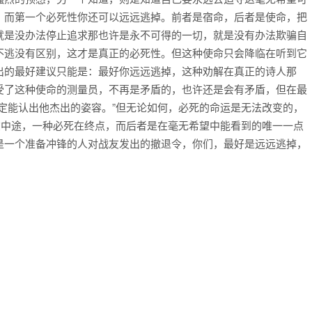
，而第一个必死性你还可以远远逃掉。前者是宿命，后者是使命，把
就是没办法停止追求那也许是永不可得的一切，就是没有办法欺骗自
不逃没有区别，这才是真正的必死性。但这种使命只会降临在听到它
出的最好建议只能是：最好你远远逃掉，这种劝解在真正的诗人那
受了这种使命的测量员，不再是矛盾的，也许还是会有矛盾，但在最
定能认出他杰出的姿容。”但无论如何，必死的命运是无法改变的，
在中途，一种必死在终点，而后者是在毫无希望中能看到的唯一一点
是一个准备冲锋的人对战友发出的撤退令，你们，最好是远远逃掉，