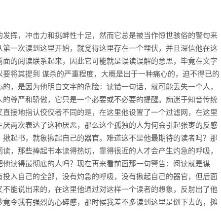
的发挥，冲击力和挑衅性十足，然而它总是被当作惊世骇俗的警句来
从第一次读到这里开始，就觉得这里存在一个埋伏，并且深信他在这
前面的阅读联系起来，因此它可能就是误读误解的意思，毕竟在文字
以要将其提到 谋杀的严重程度，大概是出于一种痛心的，迫不得已的
心的，是因为他明白文字的危险：读错一句话，就可能丢失一个人，
人的尊严和骄傲，它只是一个必要或不必要的提醒。痴迷于知音传统
又直接地指认佼佼者不同的是，在这里他设置了一个过滤网，在这里
生厌两次表达了这种厌恶，那么这个孤独的人为何会引起张枣的反感
：揪起书，就象揪起自己的器官。难道这不是他最期待的读者吗？那
阅读，那些捧起书本读得热切，靠得很近的人才会产生灼急的呼吸，
把他读得最彻底的人吗？现在再来看前面那一句警告：阅读就是谋
有投入自己的全部，没有灼急的呼吸，没有揪起自己的器官，但后面
又不能说出来的，在这里他通过对这样一个读者的想象，反射出了他
妙竟令我有强烈的心碎感，那时候我差不多读到这里是倒下去的，摊