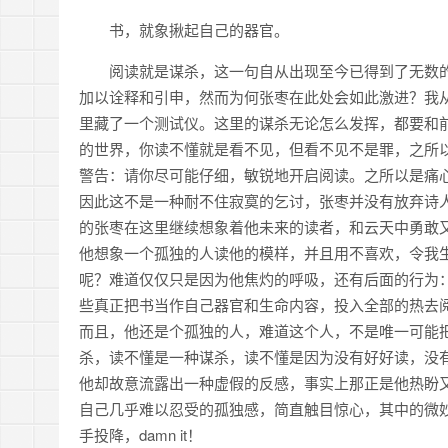
书，就象揪起自己的器官。
阅读就是谋杀，这一句自从出现至今已得到了无数
加以诠释和引申，然而为何张枣在此处会如此激进？我
里藏了一个测试仪。这里的谋杀无论怎么发挥，都要和
的世界，你读不懂就是看不见，但看不见不是罪，之所
警告：请你尽可能仔细，敏锐地开启阅读。之所以是痛
因此这不是一种耐不住寂寞的乞讨，张枣并没有放弃诗
的张枣在这里继续想象着他未来的读者，和云天中勇敢
他想象一个孤独的人读他的模样，并且用不喜欢，令我
呢？难道仅仅只是因为他焦灼的呼吸，还有后面的行为
些真正把书当作自己器官和生命内容，投入全部的热去
而且，他还是个孤独的人，难道这个人，不是唯一可能
杀，读不懂是一种谋杀，读不懂是因为没有好好读，没
他却故意流露出一种虚假的反感，事实上那正是他热盼
自己几乎难以忍受的孤独感，简直触目惊心，其中的微
手投降，damn it！