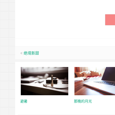
绝境新甜
避暑
那晚的月光