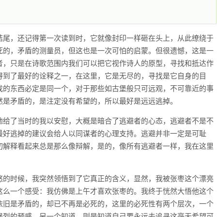
结尾，还记得第一次读到时，它就像封印一样砸在头上，从此缭绕于
死的，矛盾的测量员，但这也是一次可怕的启蒙。但很遗憾，这是一
者，只是在诗歌范围内我们可以把它视作诗人的原型，寻找和抵达作
得到了最好的诠释之一，在这里，它是无尽的，寻找是它自身的目
找的东西必定是同一个，对于那些如古堡般只可远观，不可靠近的事
然是矛盾的，是注定没有希望的，所以最好是远远逃掉。
地给了当时的我以安慰，大概是暗合了逃避者的心态，逃避者不是不
最好逃掉的建议会给人以同谋者的心理支持。逃避并非一定是可耻
切解释看起来总是那么像辩解，是的，像所有逃避者一样，我在这里
悠的时候，我突然领悟到了它真正的含义，显然，我被张枣这个漂亮
这么一个感受：我仿佛是上午才喜欢张枣的。我终于恍然大悟他这个
依旧是矛盾的，却已不再是必死的，这里的必死性有两个层次，一个
强烈的预感，另一个知道，则是知道自己要永远去追寻这毫无希望可