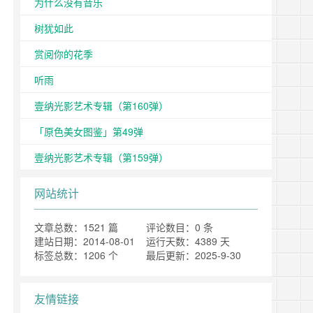
为什么没有音乐
树犹如此
赏阅你的花季
听雨
壹纳光影艺术专辑（第160弹）
「原色美女图鉴」第49弹
壹纳光影艺术专辑（第159弹）
网站统计
文章总数：1521 篇
评论数目：0 条
建站日期：2014-08-01
运行天数：4389 天
标签总数：1206 个
最后更新：2025-9-30
友情链接