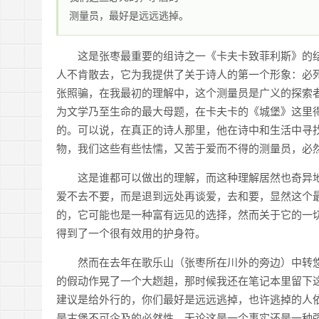
测量员，最好是远远逃掉。
这是张枣最重要的组诗之一《卡夫卡致菲利斯》的
人不肯散去，它为我提供了关于诗人的第一个形象：必
张照骗，在我最初的理解中，这个测量员是广义的探索
为文学乃至生命的最大母题，在卡夫卡的《城堡》这里
的。可以说，在真正的诗人那里，他在诗中和生活中寻
物，我们这些有些怯懦，又苦于爱而不得的测量员，必
这是谁都可以做出的理解，而这种理解居然也奇异
爱不去不要，而是退到远处再谈爱，去和要，显然这个
的，它可能也是一种富有远见的选择，然而关于它的一
得到了一个很有效用的护身符。
然而在去年在歌乐山（张枣所在川外的旁边）中转
的假动作晃了一个大趔趄，那时候我还在笔记本里留下
建议是给外行的，你们最好是远远逃掉，也许逃掉的人
是古堡不可企及的必然性，无论这是一个事实还是一种