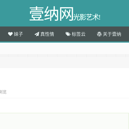
壹纳网
光影艺术!
妹子
真性情
标签云
关于壹纳
次浏览