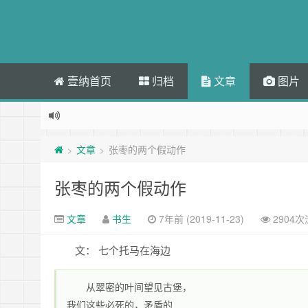
壹纳首页
归档
文章
图片
文章
张枣的两个假动作
>
>
张枣的两个假动作
文章
书生
7年前 (2019-11-23)
2904
文： 七个托马在海边
从翠密的叶间望见古堡，
我们这些必死的，矛盾的