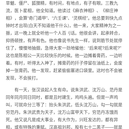
旱魃、僵尸、狐狸精，有时间，有地点，有子有眼。三教九
流，医卜星相，他全知道。他读过《麻衣神相》、《柳庄神
相》，会算“奇门遁甲”、“六壬课”、“灵棋经”。他总要到快九点
钟时才出现(白天不知道他干什么)，他一来，大家精神为之一
振，这一晚上就全听他一个人百刂话。他很会讲，起承转合，
抑扬顿挫，有声有色。他也像说书先生一样，说到筋节处就停
住了，慢慢地抽烟，急得大家一劲地催他：“后来呢?后来呢?”
这也是陈相公一天比较快乐的时候。他一边摊着膏药，一边听
着。有时，听得太入神了，摊膏药的扦子停留在油纸上，会废
掉一张膏药。他一发现，赶紧偷偷塞进口袋里。这时也不会被
发现，不会挨打。
有一天，张汉谈起人生有命。说朱洪武、沈万山、范丹是
同年同月同日同时，都是丑时建生，鸡鸣头遍。但是一声鸡
叫，可就命分三等了：抬头朱洪武，低头沈万山，勾一勾就是
穷范丹。朱洪武贵为天子，沈万山富甲天下，穷范丹冻饿而
死。他又说凡是成大事业，有大作为，兴旺发达的，都有异
相，或有特殊的秉赋。汉高祖刘邦，股有七十二黑子——就是