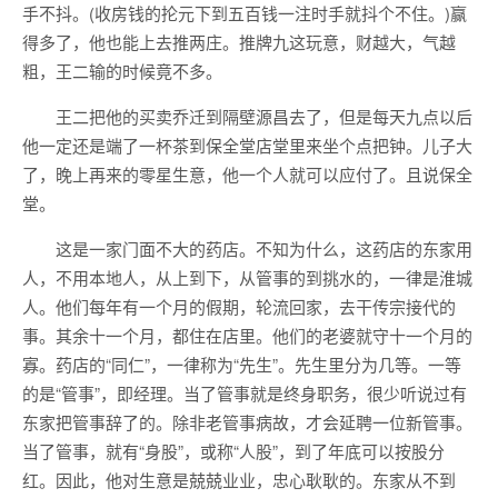
手不抖。(收房钱的抡元下到五百钱一注时手就抖个不住。)赢
得多了，他也能上去推两庄。推牌九这玩意，财越大，气越
粗，王二输的时候竟不多。
王二把他的买卖乔迁到隔壁源昌去了，但是每天九点以后
他一定还是端了一杯茶到保全堂店堂里来坐个点把钟。儿子大
了，晚上再来的零星生意，他一个人就可以应付了。且说保全
堂。
这是一家门面不大的药店。不知为什么，这药店的东家用
人，不用本地人，从上到下，从管事的到挑水的，一律是淮城
人。他们每年有一个月的假期，轮流回家，去干传宗接代的
事。其余十一个月，都住在店里。他们的老婆就守十一个月的
寡。药店的“同仁”，一律称为“先生”。先生里分为几等。一等
的是“管事”，即经理。当了管事就是终身职务，很少听说过有
东家把管事辞了的。除非老管事病故，才会延聘一位新管事。
当了管事，就有“身股”，或称“人股”，到了年底可以按股分
红。因此，他对生意是兢兢业业，忠心耿耿的。东家从不到