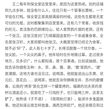
王二每年到保全堂店堂里来，是因为这里热闹。别的店铺
到九点多钟，就没有什么人，往往只有一个管事在算帐，一个
学徒在打盹。保全堂正是高朋满座的时候。这些先生都是无家
可归的光棍，这时都聚集到店堂里来。还有几个常客，收房钱
的抡元，卖活鱼的巴颜喀拉山，给人家熬鸦片烟的老炳，还有
一个张汉。这张汉是对门万顺酱园连家的一个亲戚兼食客，全
名是张汉轩，大家却都叫他张汉。大概是觉得已经沦为食客，
就不必“轩”了。此人有七十岁了，长得活脱像一个伏尔泰，一
张尖脸，一个尖尖的鼻子。他年轻时在外地做过幕，走过很多
地方，见多识广，什么都知道，是个百事通。比如说抽烟，他
就告诉你烟有五种：水、旱、鼻、雅、潮，“雅”是鸦片。“潮”
是潮烟，这地方谁也没见过。说喝酒，他就能说出山东黄、状
元红、莲花白……说喝茶，他就告诉你狮峰龙井、苏州的碧螺
春，云南的“烤茶”是在怎样一个罐里烤的，福建的功夫茶的茶
杯比酒盅还小，就是吃了一只炖肘子，也只能喝三杯，这茶太
酽了。他熟读《子不语》、《夜雨秋灯录》，能讲许多鬼狐故
事。他还知道云南怎样放蛊，湘西怎样赶尸。他还亲眼见到过