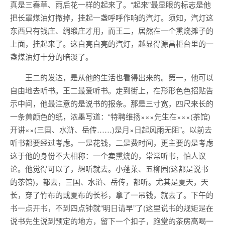
真是三春草、雨后花一样的起来了。“起来”最显眼的标志是他
把长罩煤油灯撤掉，挂起一盏呼呼作响的汽灯。须知，汽灯这
东西只有钱庄、绸缎庄才用，而王二，居然在一个熏烧摊子的
上面，挂起来了。这白亮白亮的汽灯，越显得源昌柜台里的一
盏煤油灯十分的暗淡了。
王二的发达，是从他的生活也看得出来的。第一，他可以
自由地去听书。王二最爱听书。走到街上，在形形色色招贴告
示中间，他最注意的是说书的报条。那是三寸宽，四尺来长的
一条黄颜色的纸，浓墨写道：“特聘维扬×××先生在×××(茶馆)
开讲××(三国、水浒、岳传……)是月×日起风雨无阻”。以前去
听书都要经过考虑。一是花钱，二是费时间，更主要的是考虑
这于他的身份不大相称：一个卖熏烧的，常常听书，怕人议
论。他觉得可以了，想听就去。小蓬莱、五柳园(这都是说书
的茶馆)，都去，三国、水浒、岳传，都听。尤其是夏天，天
长，穿了竹布的或夏布的长衫，拿了一吊钱，就去了。下午的
书一点开书，不到四点钟就“明日请早”了(这里说书的规矩是在
说书先生说到预定的地方，留下一个扣子，跑堂的茶房高喝一