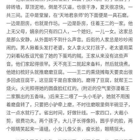
碎砖墙，草顶泥地，倒是不仄逼，也很干净，夏天很凉快。一
共三间。正中是堂屋，在“天地君亲师”的下面便是一具石磨。
一边是厨房，也就是作坊。一边是卧房，住着王二的一家。他
上无父母，嫡亲的只有四口人，一个媳妇，一儿一女。这家总
是那么安静，从外面听不到什么声音。后街的人家总是吵吵闹
闹的。男人揪着头发打老婆，女人拿火叉打孩子，老太婆用菜
刀剁着砧板诅咒偷了她的下蛋鸡的贼。王家从来没有这些声
音。他们家起得很早。天不亮王二就起来备料，然后就烧煮。
他媳妇梳好头就推磨磨豆腐。——王二的熏烧摊每天要卖出很
多回卤豆腐干，这豆腐干是自家做的。磨得了豆腐，就帮王二
烧火。火光照得她的圆盘脸红红的。(附近的空气里弥漫着王
二家飘出的五香味。)后来王二喂了一头小毛驴，她就不用围
着磨盘转了，只要把小驴牵上磨，不时往磨眼里倒半碗豆子，
注一点水就行了。省出时间，好做针线。一家四口，大裁小
剪，很费功夫。两个孩子，大儿子长得像妈，圆乎乎的脸，两
个眼睛笑起来一道缝。小女儿像父亲，瘦长脸，眼睛挺大。