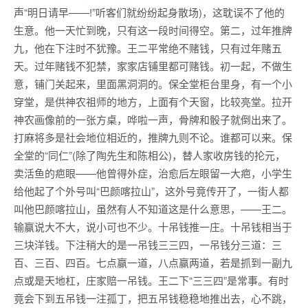
声“明日请早——!”听客们就纷纷起身散场)，这耽误不了他的
生意。他一天忙到晚，只有这一段时间得空。第二，过年推牌
九，他在下注时不犹豫。王二平常绝不赌钱，只有过年赌五
天。过年赌钱不犯禁，家家店铺里都可赌钱。初一起，不做生
意，铺门关起来，里面黑洞洞的。保全堂柜台里身，有一个小
穿堂，是供神农祖师的地方，上面有个天窗，比较亮堂。拉开
神农画像前的一张方桌，哗啦一声，骨牌和骰子就倒出来了。
打麻将多是社会地位相近的，推牌九则不论。谁都可以来。保
全堂的“同仁”(除了陶先生和陈相公)，替人家收房钱的抡元，
卖活鱼的疤眼——他曾得外症，治愈后左眼留一大疤，小学生
给他起了个外号叫“巴颜喀拉山”，这外号竟传开了，一街人都
叫他巴颜喀拉山，虽然有人不知道这是什么意思，——王二。
输赢说大不大，说小可也不少。十吊钱推一庄。十吊钱相当于
三块洋钱。下注稍大的是一吊钱三三四，一吊钱分三道：三
百、三百、四百。七点赢一道，八点赢两道，若是抓到一副九
点或是天地杠，庄家赔一吊钱。王二下“三三四”是常事。有时
竟会下到五吊钱一注孤丁，把五吊钱稳稳地推出去，心不跳，