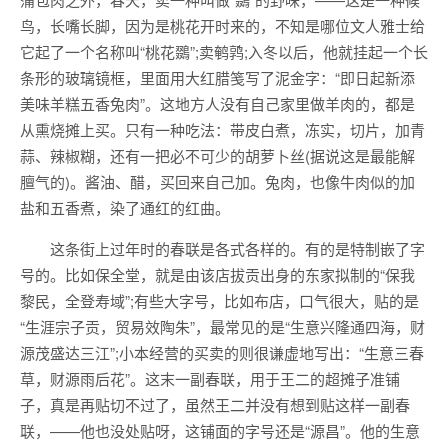
鸟，长嘴长脚，因为是桃花开时来的，不知是哪位文人雅士给
它起了一个名称叫“桃花鵽”;卖鹌鹑;入冬以后，他就挂起一个长
条形的玻璃镜框，里面用大红腊笺写了泥金字：“即日起新添
美味羊糕五香兔肉”。这地方人没有自己家里做羊肉的，都是
从熏烧摊上买。只有一种吃法：带皮白煮，冻实，切片，加青
蒜、辣椒糊，还有一把必不可少的胡萝卜丝(据说这是最能解
膻气的)。酱油、醋，买回来自己加。兔肉，也像牛肉似的加
盐和五香煮，染了通红的红曲。
这条街上过年时的春联是各式各样的。有的是特制嵌了字
号的。比如保全堂，就是由该店拔贡出身的东家拟制的“保我
黎民，全登寿域”;有些大字号，比如布店，口气很大，贴的是
“生涯宗子贡，贸易效陶朱”，最常见的是“生意兴隆通四海，财
源茂盛达三江”;小本经营的买卖的则很谦虚地写出：“生意三春
草，财源雨后花”。这末一副春联，用于王二的超摊子准铺
子，真是再贴切不过了，虽然王二并没有想到贴这样一副春
联，——他也没处贴呀，这铺面的字号还是“源昌”。他的生意