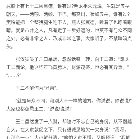
屁股上有七十二颗黑痣，谁有过?明太祖朱元璋，生就是五岳
朝天，——两额、两颧、下巴，都突出，状如五岳，谁有过?
樊哙能把一个整猪腿生吃下去，燕人张翼德，睡着了也睁着眼
睛。就是市井之人，凡有走了一步好运的，也莫不有与众不同
之处。必有非常之人，乃成非常之事。大家听了，不禁暗暗点
头。
张汉猛吸了几口旱烟，忽然话锋一转，向王二道：“即以
王二而论，他这些年飞黄腾达，财源茂盛，也必有其异秉。”
“……?”
王二不解何为“异秉”。
“就是与众不同，和别人不一样的地方。你说说，你说说!”
大家也都怂恿王二：“说说!说说!”
王二虽然发了一点财，却随时不忘自己的身份，从不僭越
自大，在大家敦促之下，只有很诚恳地欠一欠身说：“我呀，
有那么一点：大小解分清。”他怕大家不懂，又解释道：“我解