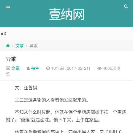
壹纳网
文章
异秉
>
>
异秉
文章
书生
10年前 (2017-02-21)
4085次浏
览
文：汪曾祺
王二是这条街的人看着他发达起来的。
不知从什么时候起，他就在保全堂药店廊檐下摆一个熏烧
摊子。“熏烧”就是卤味。他下午来，上午在家里。
他家在后街濒河的高坡上，四面不挨人家。房子很旧了，