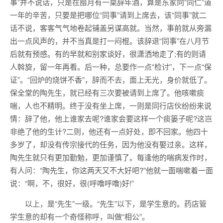
事”并不说话，只是在腊月有一桌辞年酒，算是东家向“同仁”道
一年的辛苦，只要是把哪位“同事”请到上席去，该“同事”就二
话不说，客客气气地卷起铺盖另谋高就。当然，事前就从旁漏
出一点风声的，并不当真是打一闷棍。该辞退“同事”在八月节
后就有预感。有的早就和别家谈好，很潇洒地走了;有的则请
人斡旋，留一年再看。后一种，总要作一点“检讨”，下一点“保
证”。“回炉的烧饼不香”，辞而不去，面上无光，身价就低了。
保全堂的陶先生，就已经有三次要被请到上席了。他咳嗽痰
喘，人也不精明。终于没有坐上席，一则是同行店伙纷纷来说
情：辞了他，他上谁家去呢?谁家会要这样一个痰篓子呢?这岂
非绝了他的生计?二则，他还有一点好处，即不回家。他四十
多岁了，却没有传宗接代的任务，因为他没有娶过亲。这样，
陶先生就只有更加勤勉，更加谨慎了。每逢他的喘病发作时，
有人问：“陶先生，你这两天又不大好吧?”他就一面喘嗽着一面
说：“啊，不，很好，很(呼噜呼噜)好!”
以上，是“先生”一级。“先生”以下，是学生意的。药店管
学生意的却有一个奇怪称呼，叫做“相公”。