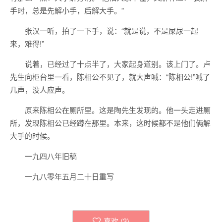
手时，总是先解小手，后解大手。”
张汉一听，拍了一下手，说：“就是说，不是屎尿一起
来，难得!”
说着，已经过了十点半了，大家起身道别。该上门了。卢
先生向柜台里一看，陈相公不见了，就大声喊：“陈相公!”喊了
几声，没人应声。
原来陈相公在厕所里。这是陶先生发现的。他一头走进厕
所，发现陈相公已经蹲在那里。本来，这时候都不是他们俩解
大手的时候。
一九四八年旧稿
一九八零年五月二十日重写
喜欢 (
3
)