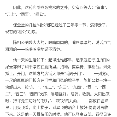
因此，这药店除煮饭挑水的之外，实有四等人：“管事”、
“刀上”、“同事”、“相公”。
保全堂的几位“相公”都已经过了三年零一节，满师走了。
现有的“相公”姓陈。
陈相公脑袋大大的，眼睛圆圆的，嘴唇厚厚的，说话声气
粗粗的——呜噜呜噜地说不清楚。
他一天的生活如下：起得比谁都早。起来就把“先生”们的
尿壶都倒了涮干净控在厕所里。扫地。擦桌椅、擦柜台。到处
掸土。开门。这地方的店铺大都是“铺闼子门”，——一列宽可
一尺的厚厚的门板嵌在门框和门槛的槽子里。陈相公就一块一
块卸出来，按“东一”、“东二”、“东三”、“东四”、“西一”、“西
二”、“西三”、“西四”次序，靠墙竖好。晒药，收药。太阳出来
时，把许先生切好的“饮片”、“跌”好的丸药，——都放在匾筛
里，用头顶着，爬上梯子，到屋顶的晒台上放好;傍晚时再收
下来。这是他一天最快乐的时候。他可以登高四望。看得见许