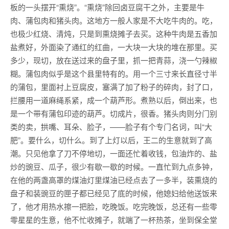
板的一头摆开“熏烧”。“熏烧”除回卤豆腐干之外，主要是牛
肉、蒲包肉和猪头肉。这地方一般人家是不大吃牛肉的。吃，
也极少红烧、清炖，只是到熏烧摊子去买。这种牛肉是五香加
盐煮好，外面染了通红的红曲，一大块一大块的堆在那里。买
多少，现切，放在送过来的盘子里，抓一把青蒜，浇一勺辣椒
糊。蒲包肉似乎是这个县里特有的。用一个三寸来长直径寸半
的蒲包，里面衬上豆腐皮，塞满了加了粉子的碎肉，封了口，
拦腰用一道麻绳系紧，成一个葫芦形。煮熟以后，倒出来，也
是一个带有蒲包印迹的葫芦。切成片，很香。猪头肉则分门别
类的卖，拱嘴、耳朵、脸子，——脸子有个专门名词，叫“大
肥”。要什么，切什么。到了上灯以后，王二的生意就到了高
潮。只见他拿了刀不停地切，一面还忙着收钱，包油炸的、盐
炒的豌豆、瓜子，很少有歇一歇的时候。一直忙到九点多钟，
在他的两盏高罩的煤油灯里煤油已经点去了一多半，装熏烧的
盘子和装豌豆的匣子都已经见了底的时候，他媳妇给他送饭来
了，他才用热水擦一把脸，吃晚饭。吃完晚饭，总还有一些零
零星星的生意，他不忙收摊子，就端了一杯热茶，坐到保全堂