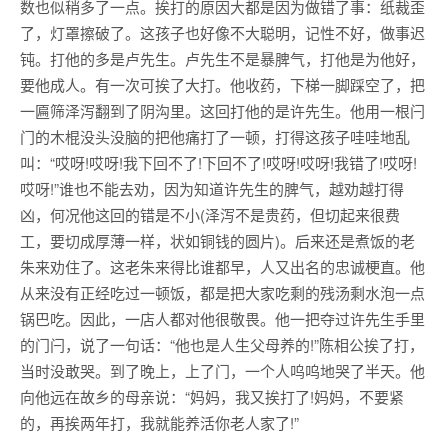
数也似稍多了一点。挨打的原因大都是因为做错了事：纸裁歪
了，灯罩擦破了。这孩子也好像不大聪明，记性不好，做事迟
钝。打他的多是卢先生。卢先生不是暴脾气，打他是为他好，
要他成人。有一次可挨了大打。他收药，下梯一脚踩空了，把
一匾筛泽泻翻到了阴沟里。这回打他的是许先生。他用一根闩
门的木棍没头没脑的把他痛打了一顿，打得这孩子哇哇地乱
叫：“哎呀!哎呀!我下回不了!下回不了!哎呀!哎呀!我错了!哎呀!
哎呀!”谁也不能去劝，因为知道许先生的脾气，越劝越打得
凶，何况他这回的错是不小(泽泻不是贵药，但切起来很费
工，要切成厚薄一样，状如铜钱的圆片)。后来还是煮饭的老
朱来劝住了。这老朱来得比谁都早，人又出名的忠诚梗直。他
从来没有正经吃过一顿饭，都是把大家吃剩的残汤剩水泡一点
锅巴吃。因此，一店人都对他很敬畏。他一把夺过许先生手里
的门闩，说了一句话：“他也是人生父母养的!”陈相公挨了打，
当时没敢哭。到了晚上，上了门，一个人呜呜地哭了半天。他
向他远在故乡的母亲说：“妈妈，我又挨打了!妈妈，不要紧
的，再挨两年打，我就能养活你老人家了!”