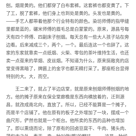
刨。烟是黄的。他们都穿了白布套裤。这套裤也都变黄了。下
了工，脱了套裤，他们身上也到处是黄的。头发也是黄的。
——手艺人都带着他那个行业特有的颜色。染坊师傅的指甲缝
里都是蓝的，碾米师傅的眉毛总是白蒙蒙的。原来，源昌号每
天有四个师傅、四副床子刨烟。每天总有一些大人孩子站在旁
边看。后来减成三个，两个，一个。最后连这一个也辞了。这
家的东家就靠卖一点纸烟、火柴、零包的茶叶维持生活，也还
卖一点趸来的旱烟、皮丝烟。不知道为什么，原来挺敞亮的店
堂变得黑暗了，牌匾上的金字也都无精打采了。那座柜台显得
特别的大。大，而空。
王二来了，就占了半边店堂，就是原来刨烟师傅刨烟的地
方。他的摊子原来在保全堂廊檐是东西向横放着的，迁到源
昌，就改成南北向，直放了。所以，已经不能算是一个摊子，
而是半个店铺了。他在原有的板子之外增加了一块，摆成一个
曲尺形，俨然也就是一个柜台。他所卖的东西的品种也增加
了。即以熏烧而论，除了原有的回卤豆腐干、牛肉、猪头肉、
蒲包肉之外，春天，卖一种叫做“鵽”的野味，——这是一种候