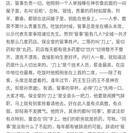
店，管事负责一切。他照例一个人单独睡在神农像后面的一间
屋子里，名叫“后柜”。总帐、银钱，贵重的药材如犀角、羚
羊、麝香，都锁在这间屋子里，钥匙在他身上，——人参、鹿
茸不算什么贵重东西。吃饭的时候，管事总是坐在横头末席，
以示代表东家奉陪诸位先生。熬到“管事”能有几人?全城一共才
有那么几家药店。保全堂的管事姓卢。二等的叫“刀上”，管切
药和“跌”丸药。药店每天都有很多药要切“饮片”切得整齐不整
齐，漂亮不漂亮，直接影响生意好坏。内行人一看，就知道这
药是什么人切出来的。“刀上”是个技术人员，薪金最高，在店
中地位也最尊。吃饭时他照例坐在上首的二席，——除了有
客，头席总是虚着的。逢年过节，药王生日(药王不是神农
氏，却是孙思邈)，有酒，管事的举杯，必得“刀上”先喝一口，
大家才喝。保全堂的“刀上”是全县头一把刀，他要是闹脾气辞
职，马上就有别家抢着请他去。好在此人虽有点高傲，有点
倔，却轻易不发脾气。他姓许。其余的都叫“同事”。那读法却
有点特别，重音在“同”字上。他们的职务就是抓药，写帐。“同
事”是没有什么了不起的，每年都有被辞退的可能。辞退时“管