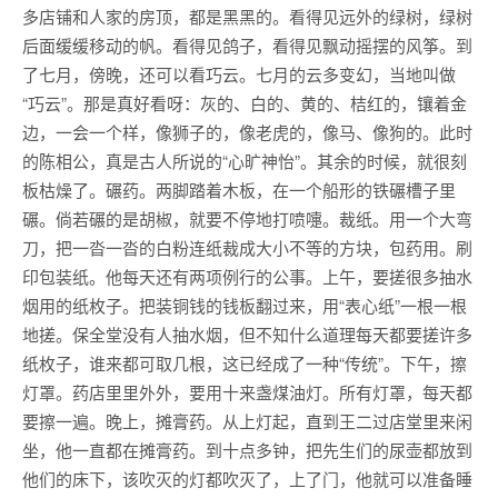
多店铺和人家的房顶，都是黑黑的。看得见远外的绿树，绿树
后面缓缓移动的帆。看得见鸽子，看得见飘动摇摆的风筝。到
了七月，傍晚，还可以看巧云。七月的云多变幻，当地叫做
“巧云”。那是真好看呀：灰的、白的、黄的、桔红的，镶着金
边，一会一个样，像狮子的，像老虎的，像马、像狗的。此时
的陈相公，真是古人所说的“心旷神怡”。其余的时候，就很刻
板枯燥了。碾药。两脚踏着木板，在一个船形的铁碾槽子里
碾。倘若碾的是胡椒，就要不停地打喷嚏。裁纸。用一个大弯
刀，把一沓一沓的白粉连纸裁成大小不等的方块，包药用。刷
印包装纸。他每天还有两项例行的公事。上午，要搓很多抽水
烟用的纸枚子。把装铜钱的钱板翻过来，用“表心纸”一根一根
地搓。保全堂没有人抽水烟，但不知什么道理每天都要搓许多
纸枚子，谁来都可取几根，这已经成了一种“传统”。下午，擦
灯罩。药店里里外外，要用十来盏煤油灯。所有灯罩，每天都
要擦一遍。晚上，摊膏药。从上灯起，直到王二过店堂里来闲
坐，他一直都在摊膏药。到十点多钟，把先生们的尿壶都放到
他们的床下，该吹灭的灯都吹灭了，上了门，他就可以准备睡