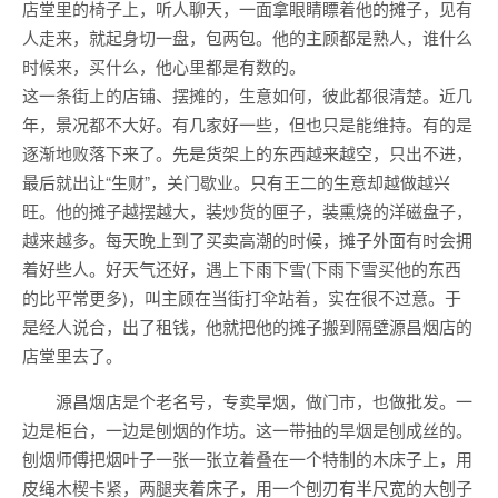
店堂里的椅子上，听人聊天，一面拿眼睛瞟着他的摊子，见有
人走来，就起身切一盘，包两包。他的主顾都是熟人，谁什么
时候来，买什么，他心里都是有数的。
这一条街上的店铺、摆摊的，生意如何，彼此都很清楚。近几
年，景况都不大好。有几家好一些，但也只是能维持。有的是
逐渐地败落下来了。先是货架上的东西越来越空，只出不进，
最后就出让“生财”，关门歇业。只有王二的生意却越做越兴
旺。他的摊子越摆越大，装炒货的匣子，装熏烧的洋磁盘子，
越来越多。每天晚上到了买卖高潮的时候，摊子外面有时会拥
着好些人。好天气还好，遇上下雨下雪(下雨下雪买他的东西
的比平常更多)，叫主顾在当街打伞站着，实在很不过意。于
是经人说合，出了租钱，他就把他的摊子搬到隔壁源昌烟店的
店堂里去了。
源昌烟店是个老名号，专卖旱烟，做门市，也做批发。一
边是柜台，一边是刨烟的作坊。这一带抽的旱烟是刨成丝的。
刨烟师傅把烟叶子一张一张立着叠在一个特制的木床子上，用
皮绳木楔卡紧，两腿夹着床子，用一个刨刃有半尺宽的大刨子