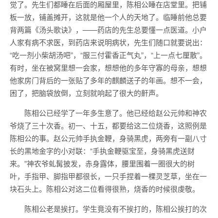
觉了。先生们都睡在后面的厢屋里，陈相公睡在店堂里。把铺
板一放，铺盖摊开，这就是他一个人的天地了。临睡前他总要
背两篇《汤头歌诀》，——药店的先生总要懂一点医道。小户
人家有病不求医，到药店来说明病状，先生们随口就要说出：
“吃一剂小柴胡汤吧”，“服三付霍香正气丸”，“上一点七厘散”。
有时，坐在被窝里想一会家，想想他的多年守寡的母亲，想想
他家房门背后的一张贴了多年的麒麟送子的年画。想不一会，
困了，把脑袋放倒，立刻就响起了很大的鼾声。
陈相公已经学了一年多生意了。他已经给赵公元帅和神农
爷烧了三十次香。初一、十五，都要给这二位烧香，这照例是
陈相公的事。赵公元帅手执金鞭，身骑黑虎，两旁有一副八寸
长的黑地金字的小对联：“手执金鞭驱宝至，身骑黑虎送财
来。”神农爷虬髯披发，赤身露体，腰里围着一圈很大的树
叶，手指甲、脚指甲都很长，一只手捏着一棵灵芝草，坐在一
块石头上。陈相公对这二位看得很熟，烧香的时候很虔敬。
陈相公老是挨打。学生竟没有不挨打的，陈相公挨打的次