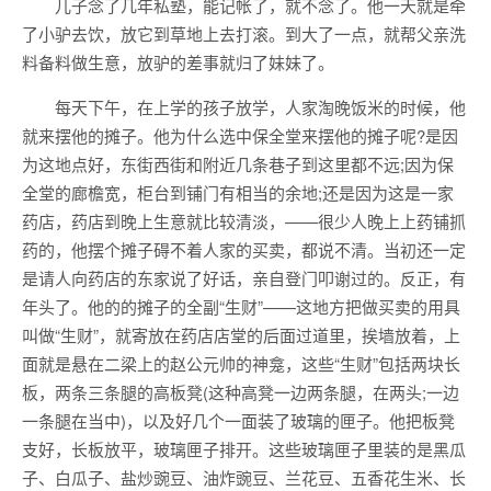
儿子念了几年私塾，能记帐了，就不念了。他一天就是牵
了小驴去饮，放它到草地上去打滚。到大了一点，就帮父亲洗
料备料做生意，放驴的差事就归了妹妹了。
每天下午，在上学的孩子放学，人家淘晚饭米的时候，他
就来摆他的摊子。他为什么选中保全堂来摆他的摊子呢?是因
为这地点好，东街西街和附近几条巷子到这里都不远;因为保
全堂的廊檐宽，柜台到铺门有相当的余地;还是因为这是一家
药店，药店到晚上生意就比较清淡，——很少人晚上上药铺抓
药的，他摆个摊子碍不着人家的买卖，都说不清。当初还一定
是请人向药店的东家说了好话，亲自登门叩谢过的。反正，有
年头了。他的的摊子的全副“生财”——这地方把做买卖的用具
叫做“生财”，就寄放在药店店堂的后面过道里，挨墙放着，上
面就是悬在二梁上的赵公元帅的神龛，这些“生财”包括两块长
板，两条三条腿的高板凳(这种高凳一边两条腿，在两头;一边
一条腿在当中)，以及好几个一面装了玻璃的匣子。他把板凳
支好，长板放平，玻璃匣子排开。这些玻璃匣子里装的是黑瓜
子、白瓜子、盐炒豌豆、油炸豌豆、兰花豆、五香花生米、长