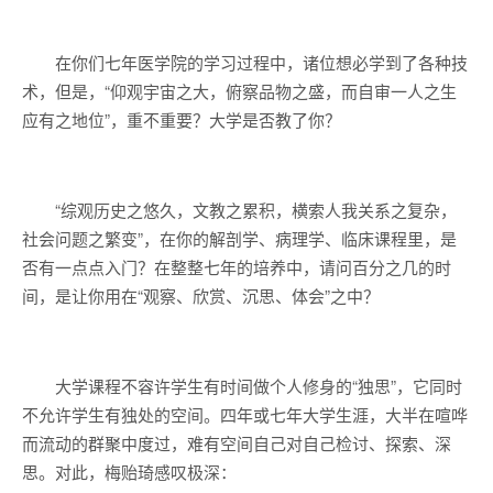
在你们七年医学院的学习过程中，诸位想必学到了各种技
术，但是，“仰观宇宙之大，俯察品物之盛，而自审一人之生
应有之地位”，重不重要？大学是否教了你？
“综观历史之悠久，文教之累积，横索人我关系之复杂，
社会问题之繁变”，在你的解剖学、病理学、临床课程里，是
否有一点点入门？在整整七年的培养中，请问百分之几的时
间，是让你用在“观察、欣赏、沉思、体会”之中？
大学课程不容许学生有时间做个人修身的“独思”，它同时
不允许学生有独处的空间。四年或七年大学生涯，大半在喧哗
而流动的群聚中度过，难有空间自己对自己检讨、探索、深
思。对此，梅贻琦感叹极深：