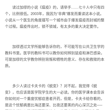
读过加缪的小说《瘟疫》的，请举手……七十人中只有四
个，比例很低。2003年，我因为“非典”爆发而重读这本小说。
小说从一个医生的角度描写一个城市由于爆发瘟疫而封城的整
个过程。瘟疫传出时，锁不锁城，有太多的重大决定要作。
加缪透过文学所能够告诉你的，不可能写在公共卫生学的
教科书里。医学的教科书可以教你如何辨别鼠疫和淋巴感染，
可是加缪的文学教你辨别背叛和牺牲的意义、存在和救赎的本
质。
多少人读过卡夫卡的《蜕变》？对不起，我觉得《蜕
变》，也应该是医学院学生的大一必读。你的医学课本会告诉
你如何对一个重度忧郁症患者开药，但是，卡夫卡给你看的，
是这个忧郁病患比海还要深、比夜还要黑的内心深沉之处──