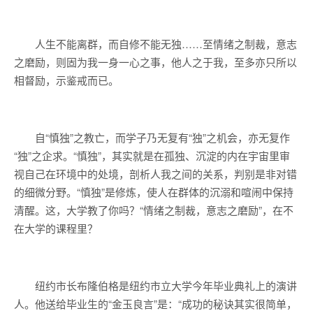
人生不能离群，而自修不能无独……至情绪之制裁，意志
之磨励，则固为我一身一心之事，他人之于我，至多亦只所以
相督励，示鉴戒而已。
自“慎独”之教亡，而学子乃无复有“独”之机会，亦无复作
“独”之企求。“慎独”，其实就是在孤独、沉淀的内在宇宙里审
视自己在环境中的处境，剖析人我之间的关系，判别是非对错
的细微分野。“慎独”是修炼，使人在群体的沉溺和喧闹中保持
清醒。这，大学教了你吗？“情绪之制裁，意志之磨励”，在不
在大学的课程里？
纽约市长布隆伯格是纽约市立大学今年毕业典礼上的演讲
人。他送给毕业生的“金玉良言”是：“成功的秘诀其实很简单，