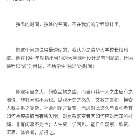
独思的时间，独处的空间，不在我们的学程设计里。
把这个问题说得最透彻的，我认为是清华大学校长梅贻
琦。他在1941年就指出当时的大学课程设计是有问题的，因为
课程以“满”为目标，不给学生“独思”的时间：
仰观宇宙之大，俯察品物之盛，而自审其一人之生应有之
地位，非有闲暇不为也。纵观历史之悠久，文教之累积，横索
人我关系之复杂，社会问题之繁变，而思对此悠久与累积者宜
如何承袭撷取而有所发明，对复杂繁变者宜如何应对而知所排
解，非有闲暇不为也；人生莫非学问也，能自作观察、欣赏、
沉思、体会者，斯得之。