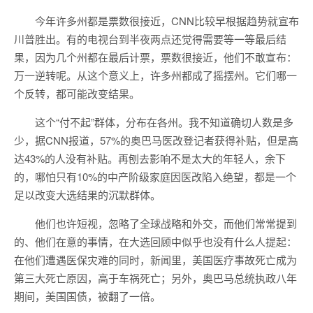
今年许多州都是票数很接近，CNN比较早根据趋势就宣布
川普胜出。有的电视台到半夜两点还觉得需要等一等最后结
果，因为几个州都在最后计票，票数很接近，他们不敢宣布：
万一逆转呢。从这个意义上，许多州都成了摇摆州。它们哪一
个反转，都可能改变结果。
这个“付不起”群体，分布在各州。我不知道确切人数是多
少，据CNN报道，57%的奥巴马医改登记者获得补贴，但是高
达43%的人没有补贴。再刨去影响不是太大的年轻人，余下
的，哪怕只有10%的中产阶级家庭因医改陷入绝望，都是一个
足以改变大选结果的沉默群体。
他们也许短视，忽略了全球战略和外交，而他们常常提到
的、他们在意的事情，在大选回顾中似乎也没有什么人提起：
在他们遭遇医保灾难的同时，新闻里，美国医疗事故死亡成为
第三大死亡原因，高于车祸死亡；另外，奥巴马总统执政八年
期间，美国国债，被翻了一倍。