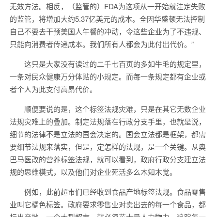
无效方法。相反，（监管的）FDA为这项从一开始就注定失败
的监管，将增加大约5.37亿美元的成本。全因华盛顿无法控制
自己不要去干预美国人午餐的冲动，令这些企业为了不违规、
只能向消费者传递成本。我们所有人都会为此付出代价。”
这只是大家没有读过的二千七百页的多如牛毛的规定里，
一条对民众健康万分体贴的小规定。而每一条规定都有企业或
者个人为此支付高昂代价。
顺便要说的是，这个标签法规灾难，只是在其它无数企业
法规灾难上的叠加。制定法规落在行政分支手里，也就是说，
细节的法律不是立法的国会决定的。国会立法都是框架，都需
要细节法规来落实，但是，定怎样的法规，是一个关键。从奥
巴马医改的营养标签法规，就可以看到，政府行政分支建立法
规的思维模式，以及他们对企业死活多么木知木觉。
例如，此前超市们已经收到食品产地标签法规。食品零售
业叫它橘色标签。政府要求零售业对卖出去的每一个食品，都
标出产地。一个大型超市，就必须花大量人力物力，追踪每一