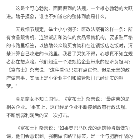
这是个野心勃勃、面面俱到的法规，一个雄心勃勃的大跃
进。瞎子摸象，谁也不知道它的整体到底是什么。
无数细节规定，举个小小例子：医改法案有这样一条：所
有食品贩售机、连锁饭店和类似的食品零售机构，要求贴严格
的卡路里标签，以协助公众购买食物和在连锁饭店吃饭时，清
楚计算自己吃进的卡路里。我看了哭笑不得，心想真不知立规
者都在想点啥。他们知道一个法规给企业带来的经济负担吗？
《富布士》杂志说：“这种看似只是有点官僚、但是无害的政
府做善事，实际上是小企业主们和监管部门已经证实的噩
梦。”
真是商女不知亡国恨。《富布士》杂志说：“最痛苦的是
相关企业。”事实上，这已经是企业不断接到政府行政法规、
不断削弱利润后的又一次打击。
《富布士》杂志说：“如果奥巴马医改的建筑师肯做做功
课，他们会意识到，强制做卡路里标签，是一个与肥胖作战的