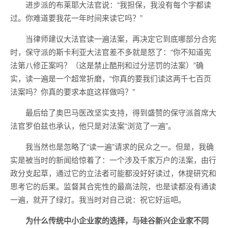
进步派的布莱耶大法官说：“我担保，我没有每个字都读
过。你难道要我花一年时间来读它吗？”
当律师建议大法官读一遍法案，再决定它到底哪部分合宪
时，保守派的斯卡利亚大法官差不多就是怒了：“你不知道宪
法第八修正案吗？（这是禁止酷刑和过分惩罚的法案）”确
实，读一遍是一个超常折磨，“你真的要我们读这两千七百页
法案吗？你真的要求本庭这样做吗？”
最后给了奥巴马医改坚实支持，得到盛赞的保守派首席大
法官罗伯兹也承认，他只是对法案“浏览了一遍”。
我当然也是忽略了“读一遍”请求的民众之一。但是，我确
实是被当时的新闻给惊着了：一个涉及千家万户的法案，由行
政分支起草，通过它的立法者可能都没好好读过，休提研究和
思考它的后果。监督其合宪性的最高法院，也是读都没有通读
一遍，就开了绿灯。我当时对自己说：祝它好运吧。
为什么传统中小企业家的选择，与硅谷新兴企业家不同