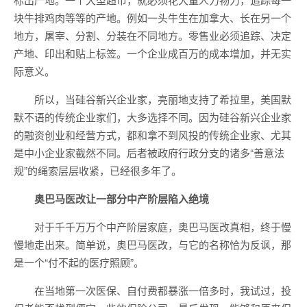
块牛排鸡肉等等的产地。例如一头牛生在加拿大、长在另一个
地方，屠宰、分割、分装在不同地方。零售业必须追踪、决定
产地、印出和贴上标签。一个企业成百万的成本增加，并无实
际意义。
所以，当硅谷新兴企业家，亮丽地支持了希拉里，美国默
默不语的传统企业家们，大多选择不同。因为硅谷新兴企业家
的融资创业和经营方式，都和拿不到风投的传统企业家、尤其
是中小企业家截然不同。后者被政府行政分支的诸多“善意法
规”的绳索层层收紧，已经很多年了。
奥巴马医改让一部分中产阶层陷入绝境
对于千千万万个中产阶层家庭，奥巴马医改真相，终于慢
慢地走出来。简单说，奥巴马医改，与它的名称恰为反讽，那
是一个“付不起的医疗照顾”。
在当地第一次医保、自付费都暴涨一倍多时，我试过，投