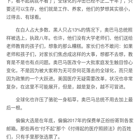
下，看不起病就不看了；全球化的冲击已经不止二十年了，只
要还可以生存，他们就是工作、养家，他们的梦想其实很小，
过得去、有球看。
在白人占大多数、黑人只占13%的情况下，奥巴马总统照
样被选上，执政八年。也许，他们没有大学老师们、他们送给
老师教育的孩子们，想象的那么糟糕。家长们也不敢问：如果
老师和孩子们，对家长们焦虑成这样的大事，想都不去想，教
育是不是也有点问题。奥巴马医改令一大批家庭发生触目惊心
变化，不是因为被大家称为无可奈何花落去的全球化，而只是
因为政策的一个大跃进。美国医疗无疑需要改革，状况也非常
复杂，在这里不可能展开，但是，越是复杂，越不可冒进。
全球化也许压了骆驼一身稻草，奥巴马总统不用去加上最
后一根。
偏偏大选是在年底，偏偏2017年的保费单正纷纷寄到各家
邮箱。那些再也“付不起”那个《付得起的医疗照顾法》的百姓
们，只有手里那张选票了。