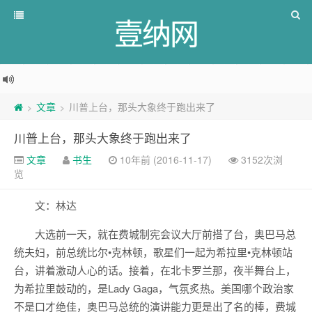
壹纳网
文章
川普上台，那头大象终于跑出来了
>
>
川普上台，那头大象终于跑出来了
文章
书生
10年前 (2016-11-17)
3152次浏
览
文：林达
大选前一天，就在费城制宪会议大厅前搭了台，奥巴马总
统夫妇，前总统比尔•克林顿，歌星们一起为希拉里•克林顿站
台，讲着激动人心的话。接着，在北卡罗兰那，夜半舞台上，
为希拉里鼓动的，是Lady Gaga，气氛炙热。美国哪个政治家
不是口才绝佳，奥巴马总统的演讲能力更是出了名的棒，费城