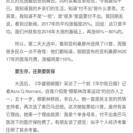
欢式的竞选最后告别舞台。同时读着这条短信，令我震惊不
已。我知道我的乡亲们的生活，知道“付不出”是什么意思。尤
其是，我知道不是“一些”，是“很多”家庭要付不出。我回朋友
说，看到过新闻，2017年的平均涨幅是25%。回说：这只是平
均。我们州就有在2016年大涨的基础上，再涨65%－80%的。
所以，第二天大选中，看到亚利桑那州选择了川普，周围
很多民众一点不奇怪：他们都知道，刚刚宣布的亚利桑那州20
17年的医保月费，涨幅将是116％。
要生存，还是要医保
大选后，《华盛顿邮报》采访了一个前《华尔街日报》记
者Asra Q.Nomani，自我介绍是“穆斯林改革运动”的创办人之
一，五十一岁，穆斯林移民，非白人。她一直是民主党的热情
支持者，两次选了奥巴马总统。这次她投票给川普。虽然有其
它理由，她第一个理由就是：我是个单身母亲，付不出奥巴马
医改下的医疗保险费了。有朋友读了感觉：似乎个人经济考量
压倒了其余考量。