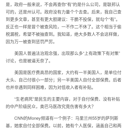
是，政府一般来说，不会再查你“有”的是什么公司，是联邦认
可的，还是州认可。政府没有力量个个去查。后来，我自己查
到更多文章，甚至有更大胆建议：干脆不投保，就勾个“有”。
反正也一样是冒个被查风险，一不作二不休了。这个相当于偷
税漏税，希望不被抽查到。我知道，绝大多数人不会这样做，
因为万一被查到惩罚严厉。
美国人普遍法治观念强，出现那么多“上有政策下有对策”
讨论，也是被逼无奈了。
美国是医疗费高昂的国家，大约有一半美国人，是单位付
大头、自己付很小一部分；另一半美国人自付全部保费。后者
也并非遇到同样困难，因为对低收入者有补贴。
“生老病死”是民生的主要内容，对于自付保费、没有补贴
的中产阶级民众，奥巴马医改究竟伤害有多大？
CNN的Money频道有一个例子：马里兰州55岁的萨列斯
基，她家自付全部保费。以前，她有个人医保，涵盖自己和两