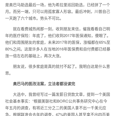
是奥巴马助选最后一场，他为希拉里巡回助选，已经拼了一个
月。而另一端，只可以用孤家寡人形容。最后冲刺，川普自己
一天跑了六个城市。势头不可比。
就在看费城热闹那一刻，收到朋友来信，催我看看自己明
年的医疗保险：年底了，他们收到2017年医保通知，傻眼了。
他们和周围朋友的家庭，未来2017年的医保，涨幅都在65%至
80%之间。这是许多人在当地2016年医保费和自付费都已经暴
涨一倍左右的基础上，再次大涨。
朋友说，很多家庭是真的就付不起了。我明白这是什么意
思。
奥巴马的医改法案，立法者都没读完
大选中，我曾经写过一篇发薪日贷款文章，提到一个美国
社会基本事实：“根据美联社和BORC公共事务研究中心在今
年五月的调查，有将近三分之二的美国人拿不出一千美元应
急。根据联准会去年的调查，47%的美国人甚至拿不出四百美