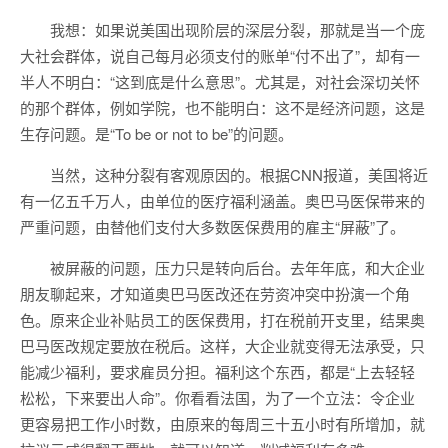
我想：如果说美国出现阶层的深层分裂，那就是当一个庞
大社会群体，说自己每月必须支付的账单“付不出了”，却有一
半人不明白：“这到底是什么意思”。尤其是，对社会深切关怀
的那个群体，例如学院，也不能明白：这不是经济问题，这是
生存问题。是“To be or not to be”的问题。
当然，这种分裂有客观原因的。根据CNN报道，美国将近
有一亿五千万人，由单位的医疗福利涵盖。奥巴马医保带来的
严重问题，由替他们支付大多数医保费用的雇主“屏蔽”了。
被屏蔽的问题，压力只是转向后台。去年年底，和大企业
朋友聊起来，才知道奥巴马医改还在劳资冲突中扮演一个角
色。原来企业补贴员工的医保费用，打在税前开支里，结果奥
巴马医改规定要放在税后。这样，大企业就变得无法承受，只
能减少福利，要求雇员分担。福利这个东西，都是“上去轻轻
松松，下来要出人命”。你看看法国，为了一个立法：令企业
更容易把工作小时数，由原来的每周三十五小时有所增加，就