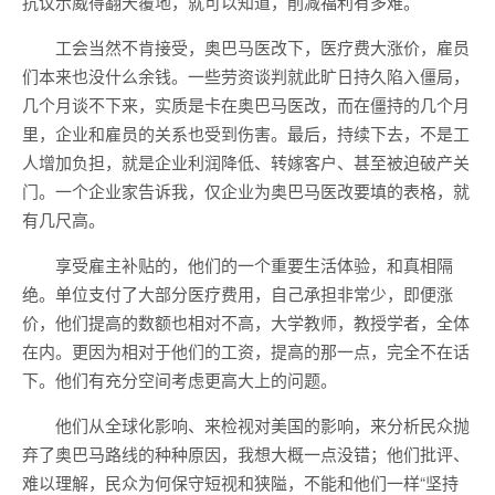
抗议示威得翻天覆地，就可以知道，削减福利有多难。
工会当然不肯接受，奥巴马医改下，医疗费大涨价，雇员
们本来也没什么余钱。一些劳资谈判就此旷日持久陷入僵局，
几个月谈不下来，实质是卡在奥巴马医改，而在僵持的几个月
里，企业和雇员的关系也受到伤害。最后，持续下去，不是工
人增加负担，就是企业利润降低、转嫁客户、甚至被迫破产关
门。一个企业家告诉我，仅企业为奥巴马医改要填的表格，就
有几尺高。
享受雇主补贴的，他们的一个重要生活体验，和真相隔
绝。单位支付了大部分医疗费用，自己承担非常少，即便涨
价，他们提高的数额也相对不高，大学教师，教授学者，全体
在内。更因为相对于他们的工资，提高的那一点，完全不在话
下。他们有充分空间考虑更高大上的问题。
他们从全球化影响、来检视对美国的影响，来分析民众抛
弃了奥巴马路线的种种原因，我想大概一点没错；他们批评、
难以理解，民众为何保守短视和狭隘，不能和他们一样“坚持