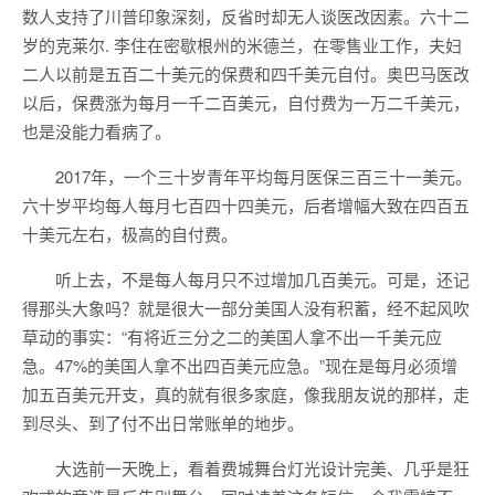
数人支持了川普印象深刻，反省时却无人谈医改因素。六十二
岁的克莱尔. 李住在密歇根州的米德兰，在零售业工作，夫妇
二人以前是五百二十美元的保费和四千美元自付。奥巴马医改
以后，保费涨为每月一千二百美元，自付费为一万二千美元，
也是没能力看病了。
2017年，一个三十岁青年平均每月医保三百三十一美元。
六十岁平均每人每月七百四十四美元，后者增幅大致在四百五
十美元左右，极高的自付费。
听上去，不是每人每月只不过增加几百美元。可是，还记
得那头大象吗？就是很大一部分美国人没有积蓄，经不起风吹
草动的事实：“有将近三分之二的美国人拿不出一千美元应
急。47%的美国人拿不出四百美元应急。”现在是每月必须增
加五百美元开支，真的就有很多家庭，像我朋友说的那样，走
到尽头、到了付不出日常账单的地步。
大选前一天晚上，看着费城舞台灯光设计完美、几乎是狂