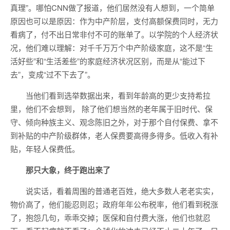
真理”。哪怕CNN做了报道，他们居然没有人想到，一个简单
原因也可以是原因：作为中产阶层，支付高额保费同时，无力
看病了，付不出日常非付不可的账单了。以学院的个人经济状
况，他们难以理解：对千千万万个中产阶级家庭，这不是“生
活好些”和“生活差些”的家庭经济状况区别，而是从“能过下
去”，变成“过不下去了”。
当他们看到选举数据出来，看到年龄高的更少支持希拉
里，他们不会想到， 除了他们想当然的老年属于旧时代、保
守、倾向种族主义、观念陈旧之外，对于那个自付保费、拿不
到补贴的中产阶级群体，老人保费要高得多得多。低收入有补
贴，年轻人保费低。
那只大象，终于跑出来了
说实话，看着周围的普通老百姓，绝大多数人老老实实，
物价高了，他们能忍则忍；政府年年公布税率，他们看到税涨
了，抱怨几句，乖乖交掉；医保和自付费大涨，他们也就忍