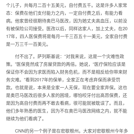
个儿子，共每月二百十五美元，自付费五千。这是许多人家常
态：保费在他们支付能力之内，一定自付费之后，有能力看
病。他家曾经很期待奥巴马医改，因为她丈夫高血压，以前没
有被保险公司接受。医改以后，同样这家人，加上丈夫，在20
17年，四人医保费将是每月一千三百五十一美元，全家自付费
是一万三千一百美元。
付不出了。萨列斯基说：“对我来说，这是一个灾难性政
策。”医保竟然成了房屋贷款的两倍。她说，“医疗保险应该是
保证你不会因为求医而陷入财务危机，而不是相反给你带来财
务灾难。”看到2017年的保单，全家正在考虑弃保而承受罚
款。也就是说，本来是全家一人无保，现在要全家弃保。这也
是奥巴马医改后很多人家的困境，哪怕咬牙付出高昂保费，还
是因为高自付费而再不敢去看病，很可能就被耽误了。而且，
他们多年熟悉的医生，因为不在奥巴马医改网络之内，就不能
继续为他们看病了。
CNN的另一个例子是在密歇根州。大家对密歇根州今年多