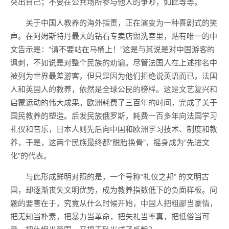
突出自己；不要在公共场所参与他人的争吵，如此等等。
关于中国人教养的海外指责，正在演变为一种喜剧式的笑
声。在阿姆斯特丹最大的钻石专卖店盥洗室里，贴有唯一的中
文告示是：“请不要站在马桶上！”这是与其说是对中国游客的
讽刺，不如说是对整个民族的劝谕。尽管法国人在上述排名中
被列为世界最差游客，但只是因为他们拒绝说英语而已，法国
人和英国人的教养，依然是全球公民的榜样。这是文艺复兴和
启蒙运动的伟大成果。欧洲耗费了三百年的时间，完成了关于
国民教养的塑造。后发民族俄罗斯，耗费一百多年向法国学习
礼仪和音乐，日本人则先后向中国和欧洲学习技术、制度和教
养，于是，这两个民族最终都“脱胎换骨”，摇身成为“先进文
化”的代表。
与此形成鲜明对照的是，一个号称“礼仪之邦” 的文明古
国，却逐渐丧失文明优势，成为教养指数低下的负面样板。问
题的要害在于，究竟从什么时候开始，中国人把粗鄙当豪情，
把无知当朴素，把暴力当革命，把失礼当率真，把低俗当可