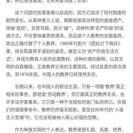
爱，把仇恨当爱国，又把无耻当成了反叛？
这个问题的答案是难以启齿的，因为它指涉了现代制度的
剧烈变化。从某种意义上说，粗鄙就是政治转型的直接遗产。
领袖“放屁”，百官骂娘，民众“操*”，这种所谓“无产阶级”的话
语方式，不仅意味着思想清洗，而且是个人教养的全面废弃。
政治正确代替了个人教养。1960年代影片《霓虹灯下哨兵》
里，排长陈喜挥手道别的姿态，被定义为“资产阶级生活方
式”，并成为教育人民的反面教材。这种价值的颠倒，以及文
明的自我摧毁，正是教养沦丧的主要原因。经过反复的政治清
洗，到1976年底，中国人的教养已经荡然无存。
长期以来，在中国人的政治生涯，只有一项跟“教养”真正
相关的事务，那就是“劳动教养”，但它跟真正的教养无关，在
许多法学家看来，它只是一种不当授权的衙门私刑而已。在我
们的道德事务中，教养仍然毫无踪影。甚至在80年代的“人道
主义思潮”中，它也没有被纳入核心价值的范畴。
作为种族文明的个人表达，教养是是礼貌、风度、修养、