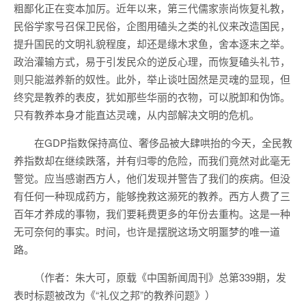
粗鄙化正在变本加厉。近年以来，第三代儒家崇尚恢复礼教，
民俗学家号召保卫民俗，企图用磕头之类的礼仪来改造国民，
提升国民的文明礼貌程度，却还是缘木求鱼，舍本逐末之举。
政治灌输方式，易于引发民众的逆反心理，而恢复磕头礼节，
则只能滋养新的奴性。此外，举止谈吐固然是灵魂的显现，但
终究是教养的表皮，犹如那些华丽的衣物，可以脱卸和伪饰。
只有教养本身才能直达灵魂，从内部解决文明的危机。
在GDP指数保持高位、奢侈品被大肆哄抬的今天，全民教
养指数却在继续跌落，并有归零的危险，而我们竟然对此毫无
警觉。应当感谢西方人，他们发现并警告了我们的疾病。但没
有任何一种现成药方，能够挽救这濒死的教养。西方人费了三
百年才养成的事物，我们要耗费更多的年份去重构。这是一种
无可奈何的事实。时间，也许是摆脱这场文明噩梦的唯一道
路。
（作者：朱大可，原载《中国新闻周刊》总第339期，发
表时标题被改为《“礼仪之邦”的教养问题》）