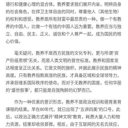
德行和健康心理的混合体。教养要求我们展开内省，明辨自身
的社会角色，在捍卫主体自由的同时，尊重他人（其他生物）
的权利和感受。教养是所有财富中最昂贵的一种。做一个有教
养的中国人，比做一个有钱的中国人远为重要。教养应当与独
立、自由、民主、正义、诚信和个人尊严一起，成为国民的核
心价值。
毫无疑问，教养不是西方民族的文化专利，更与所谓“资
产阶级思想”无关，而是人类文明的普世标准。教养和国家发
达程度呈正比关系。它是文明的旗帜，并据此展示民族的精神
高度。只有教养指数高涨的民族，才具备区域和全球领导力，
并承担维系国际秩序的使命。而对于无教养的国度，任何华丽
的“盛世叙事”，都只能是自我陶醉的幻梦而已。
作为一种优美的意识形态，教养不是政治规训和德育美育
课程的结果。早在80年代，就已出现了“五讲四美”的口号，此
后，以政治正确方式展开“精神文明”教育，耗费大量人力和物
力资源，结果却收效甚微，相反，由于互联网的无名氏效应，