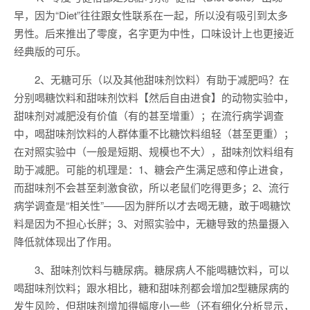
早，因为“Diet”往往跟女性联系在一起，所以没有吸引到太多
男性。后来推出了零度，名字更为中性，口味设计上也更接近
经典版的可乐。
2、无糖可乐（以及其他甜味剂饮料）有助于减肥吗？在
分别喝糖饮料和甜味剂饮料【然后自由进食】的动物实验中，
甜味剂对减肥没有价值（有的甚至增重）；在流行病学调查
中，喝甜味剂饮料的人群体重不比糖饮料组轻（甚至更重）；
在对照实验中（一般是短期、规模也不大），甜味剂饮料组有
助于减肥。可能的机理是：1、糖会产生满足感和停止进食，
而甜味剂不会甚至刺激食欲，所以老鼠们吃得更多；2、流行
病学调查是“相关性”——因为胖所以才去喝无糖，敢于喝糖饮
料是因为不担心长胖；3、对照实验中，无糖导致的热量摄入
降低就体现出了作用。
3、甜味剂饮料与糖尿病。糖尿病人不能喝糖饮料，可以
喝甜味剂饮料；跟水相比，糖和甜味剂都会增加2型糖尿病的
发生风险，但甜味剂增加得幅度小一些（还有细化分析显示，