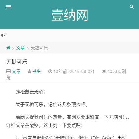
壹纳网
文章
无糖可乐
>
>
无糖可乐
文章
书生
10年前 (2016-08-02)
4053次浏
览
@松鼠云无心：
关于无糖可乐，记住这几条硬核吧。
前两天提到可乐的热量，有网友要求科普一下无糖可乐。
详细文章在隔壁，这里列一下要点吧：
1、零度与健怡都是无糖可乐。健怡（Diet Coke）出现