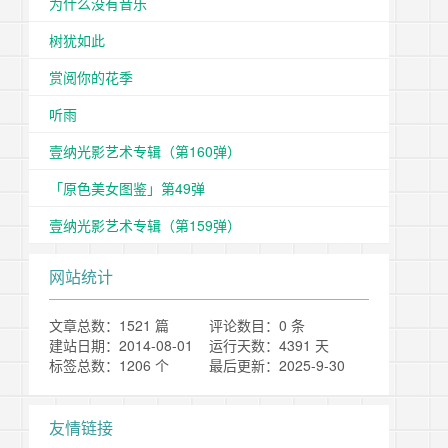
为什么没有音乐
树犹如此
赏阅你的花季
听雨
壹纳光影艺术专辑（第160弹）
「原色美女图鉴」第49弹
壹纳光影艺术专辑（第159弹）
网站统计
文章总数：1521 篇
评论数目：0 条
建站日期：2014-08-01
运行天数：4391 天
标签总数：1206 个
最后更新：2025-9-30
友情链接