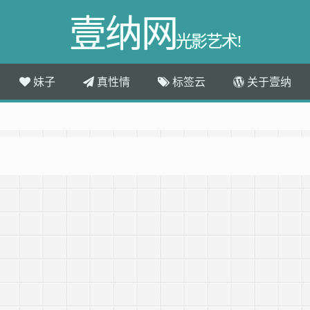
壹纳网
光影艺术!
妹子
真性情
标签云
关于壹纳