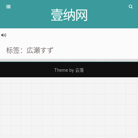
壹纳网
标签：広瀬すず
Theme by
云落